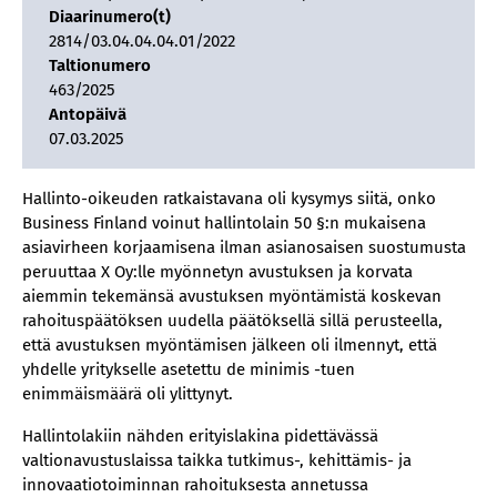
Diaarinumero(t)
2814/03.04.04.04.01/2022
Taltionumero
463/2025
Antopäivä
07.03.2025
Hallinto-oikeuden ratkaistavana oli kysymys siitä, onko
Business Finland voinut hallintolain 50 §:n mukaisena
asiavirheen korjaamisena ilman asianosaisen suostumusta
peruuttaa X Oy:lle myönnetyn avustuksen ja korvata
aiemmin tekemänsä avustuksen myöntämistä koskevan
rahoituspäätöksen uudella päätöksellä sillä perusteella,
että avustuksen myöntämisen jälkeen oli ilmennyt, että
yhdelle yritykselle asetettu de minimis -tuen
enimmäismäärä oli ylittynyt.
Hallintolakiin nähden erityislakina pidettävässä
valtionavustuslaissa taikka tutkimus-, kehittämis- ja
innovaatiotoiminnan rahoituksesta annetussa