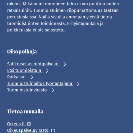
oikeus. Mikään ulkopuolinen taho ei voi puuttua niiden
ratkaisuihin. Tuomioistuimen riippumattomuus taataan
perustuslaissa. Näillä sivuilla annetaan yleistä tietoa
tuomioistuinten toiminnasta. Erityistapauksia ja
poikkeuksia ei ole selostettu.
Oikopolkuja
Sähköiset asiointipalvelut
Etsi tuomioistuin
Ratkaisut
Tuomioistuinlaitos työnantajana
Tuomioistuinvirasto
Tietoa muualla
Oikeus.fi
Oikeuspalveluvirasto