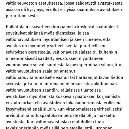
valtioneuvoston asetuksessa, jossa säädetystä avustuksesta
asiassa oli kysymys, ei ollut erityisiä säännöksiä avustuksen
peruuttamisesta.
Hallintolain asiavirheen korjaamista koskevat säännökset
soveltuivat sinänsä myös tilanteissa, joissa
valtionavustuksen myöntämisen jälkeen ilmenee, että
avustus on myönnetty virheellisen tai puutteellisen
selvityksen perusteella. Valtionavustuslaissa oli kuitenkin
nimenomaisesti säädetty avustuksen myöntäneen
viranomaisen velvollisuudesta takaisinperintään silloin, kun
valtionavustuksen saaja on antanut
valtionapuviranomaiselle väärän tai harhaanjohtavan tiedon
seikasta, joka on ollut omiaan olennaisesti vaikuttamaan
valtionavustuksen saantiin. Tällaisissa tilanteissa
avustuksen myöntämistä koskevan päätöksen korjaamista
ei voitu tarkastella avustuksen takaisinperinnästä erillisenä
kysymyksenä enää silloin, kun viranomaisessa virheelliseksi
arvioidun rahoituspäätöksen perusteella oli jo maksettu
avustusta. Kun valtionavustuslaki mahdollisti tuen
takaisinperinnän myös sillä perusteella, että Euroopan