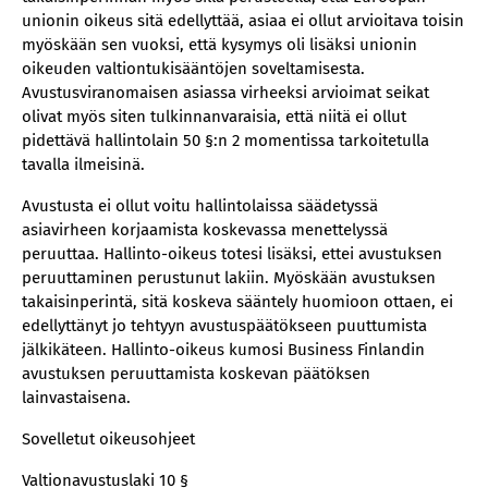
unionin oikeus sitä edellyttää, asiaa ei ollut arvioitava toisin
myöskään sen vuoksi, että kysymys oli lisäksi unionin
oikeuden valtiontukisääntöjen soveltamisesta.
Avustusviranomaisen asiassa virheeksi arvioimat seikat
olivat myös siten tulkinnanvaraisia, että niitä ei ollut
pidettävä hallintolain 50 §:n 2 momentissa tarkoitetulla
tavalla ilmeisinä.
Avustusta ei ollut voitu hallintolaissa säädetyssä
asiavirheen korjaamista koskevassa menettelyssä
peruuttaa. Hallinto-oikeus totesi lisäksi, ettei avustuksen
peruuttaminen perustunut lakiin. Myöskään avustuksen
takaisinperintä, sitä koskeva sääntely huomioon ottaen, ei
edellyttänyt jo tehtyyn avustuspäätökseen puuttumista
jälkikäteen. Hallinto-oikeus kumosi Business Finlandin
avustuksen peruuttamista koskevan päätöksen
lainvastaisena.
Sovelletut oikeusohjeet
Valtionavustuslaki 10 §