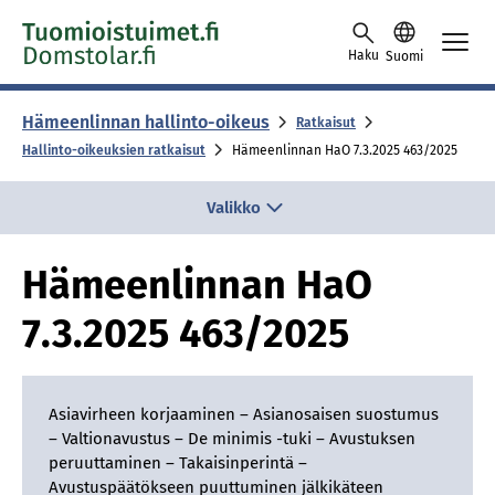
Skip to content -saavutettavuusohje
Haku
Suomi
Hämeenlinnan hallinto-oikeus
Ratkaisut
Hallinto-oikeuksien ratkaisut
Hä­meen­lin­nan HaO 7.3.2025 463/​2025
Valikko
Hä­meen­lin­nan HaO
7.3.2025 463/​2025
Asiavirheen korjaaminen – Asianosaisen suostumus
– Valtionavustus – De minimis -tuki – Avustuksen
peruuttaminen – Takaisinperintä –
Avustuspäätökseen puuttuminen jälkikäteen