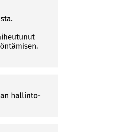
sta.
 aiheutunut
myöntämisen.
an hallinto-