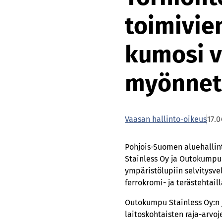
toimivie
kumosi v
myönnety
Vaasan hallinto-oikeus
17.0
Pohjois-Suomen aluehallint
Stainless Oy ja Outokumpu 
ympäristölupiin selvitysve
ferrokromi- ja terästehtai
Outokumpu Stainless Oy:n 
laitoskohtaisten raja-arvo