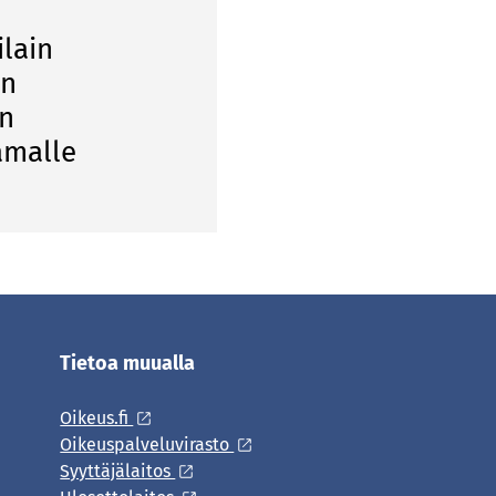
ilain
en
ön
amalle
Tietoa muualla
Oikeus.fi
Oikeuspalveluvirasto
Syyttäjälaitos