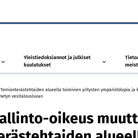
Yleistiedoksiannot ja julkiset
Tieto
kuulutukset
meis
Tornionterästehtaiden alueella toimivien yritysten ympäristölupia ja
netyn vesitalousluvan
allinto-oikeus muutt
erästehtaiden alueel