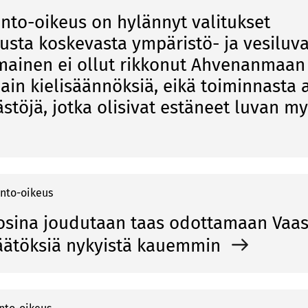
into-oikeus on hylännyt valitukset
usta koskevasta ympäristö- ja vesiluva
ainen ei ollut rikkonut Ahvenanmaan
lain kielisäännöksiä, eikä toiminnasta
ästöjä, jotka olisivat estäneet luvan 
into-oikeus
osina joudutaan taas odottamaan Vaas
äätöksiä nykyistä kauemmin