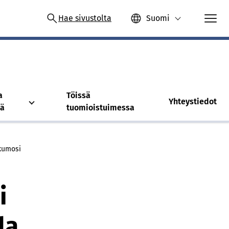
Hae sivustolta
Suomi
a
Töissä
Yhteystiedot
tä
tuomioistuimessa
 kumosi
i
la