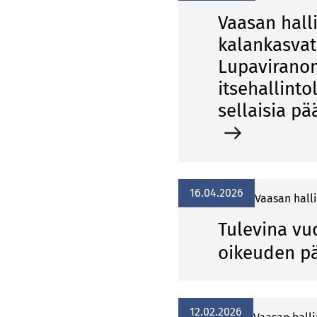
Vaasan hall
kalankasvat
Lupaviranom
itsehallinto
sellaisia pä
16.04.2026
Vaasan hall
Tulevina vu
oikeuden p
12.02.2026