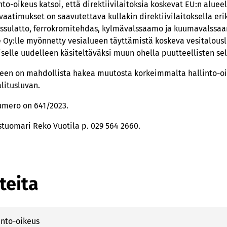
into-oikeus katsoi, että direktiivilaitoksia koskevat EU:n aluee
aatimukset on saavutettava kullakin direktiivilaitoksella erik
erässulatto, ferrokromitehdas, kylmävalssaamo ja kuumavalss
Oy:lle myönnetty vesialueen täyttämistä koskeva vesitalousl
selle uudelleen käsiteltäväksi muun ohella puutteellisten sel
een on mahdollista hakea muutosta korkeimmalta hallinto-oik
litusluvan.
umero on 641/2023.
tuomari Reko Vuotila p. 029 564 2660.
teita
into-oikeus