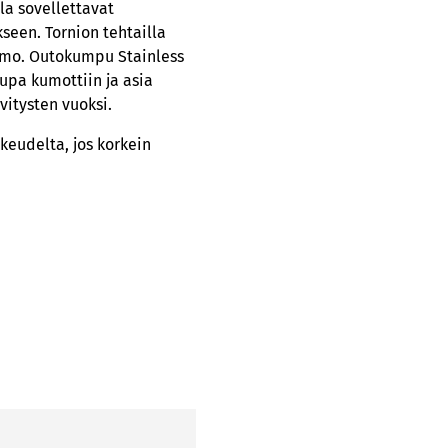
lla sovellettavat
seen. Tornion tehtailla
aamo. Outokumpu Stainless
upa kumottiin ja asia
vitysten vuoksi.
eudelta, jos korkein