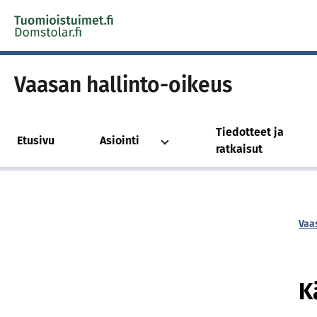
Skip to content -saavutettavuusohje
Vaasan hallinto-oikeus
Tiedotteet ja
Etusivu
Asiointi
ratkaisut
Vaa
K