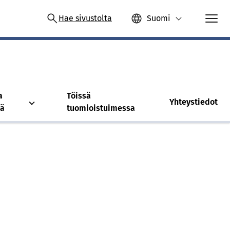
Hae sivustolta
Suomi
a
Töissä
Yhteystiedot
tä
tuomioistuimessa