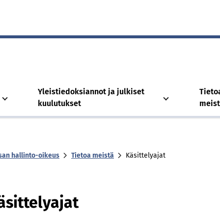
Yleistiedoksiannot ja julkiset
Tieto
kuulutukset
meis
san hallinto-oikeus
Tietoa meistä
Käsittelyajat
äsittelyajat