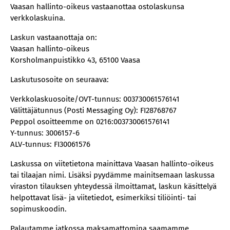
Vaasan hallinto-oikeus vastaanottaa ostolaskunsa
verkkolaskuina.
Laskun vastaanottaja on:
Vaasan hallinto-oikeus
Korsholmanpuistikko 43, 65100 Vaasa
Laskutusosoite on seuraava:
Verkkolaskuosoite/OVT-tunnus: 003730061576141
Välittäjätunnus (Posti Messaging Oy): FI28768767
Peppol osoitteemme on 0216:003730061576141
Y-tunnus: 3006157-6
ALV-tunnus: FI30061576
Laskussa on viitetietona mainittava Vaasan hallinto-oikeus
tai tilaajan nimi. Lisäksi pyydämme mainitsemaan laskussa
viraston tilauksen yhteydessä ilmoittamat, laskun käsittelyä
helpottavat lisä- ja viitetiedot, esimerkiksi tiliöinti- tai
sopimuskoodin.
Palautamme jatkossa maksamattomina saamamme