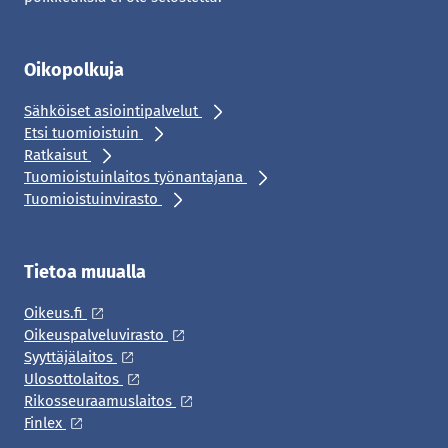
Oikopolkuja
Sähköiset asiointipalvelut
Etsi tuomioistuin
Ratkaisut
Tuomioistuinlaitos työnantajana
Tuomioistuinvirasto
Tietoa muualla
Oikeus.fi
Oikeuspalveluvirasto
Syyttäjälaitos
Ulosottolaitos
Rikosseuraamuslaitos
Finlex