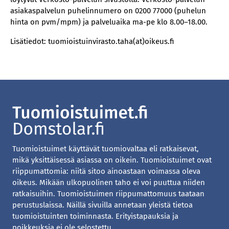
asiakaspalvelun puhelinnumero on 0200 77000 (puhelun
hinta on pvm/mpm) ja palveluaika ma-pe klo 8.00–18.00.
Lisätiedot: tuomioistuinvirasto.taha(at)oikeus.fi
Tuomioistuimet käyttävät tuomiovaltaa eli ratkaisevat,
mikä yksittäisessä asiassa on oikein. Tuomioistuimet ovat
riippumattomia: niitä sitoo ainoastaan voimassa oleva
oikeus. Mikään ulkopuolinen taho ei voi puuttua niiden
ratkaisuihin. Tuomioistuimen riippumattomuus taataan
perustuslaissa. Näillä sivuilla annetaan yleistä tietoa
tuomioistuinten toiminnasta. Erityistapauksia ja
poikkeuksia ei ole selostettu.