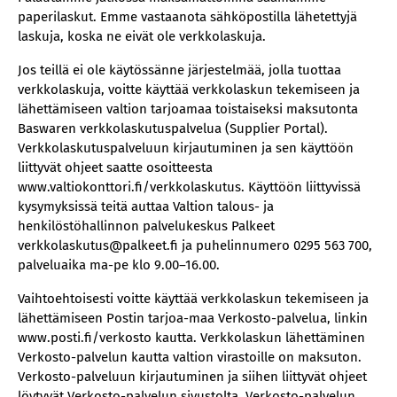
paperilaskut. Emme vastaanota sähköpostilla lähetettyjä
laskuja, koska ne eivät ole verkkolaskuja.
Jos teillä ei ole käytössänne järjestelmää, jolla tuottaa
verkkolaskuja, voitte käyttää verkkolaskun tekemiseen ja
lähettämiseen valtion tarjoamaa toistaiseksi maksutonta
Baswaren verkkolaskutuspalvelua (Supplier Portal).
Verkkolaskutuspalveluun kirjautuminen ja sen käyttöön
liittyvät ohjeet saatte osoitteesta
www.valtiokonttori.fi/verkkolaskutus. Käyttöön liittyvissä
kysymyksissä teitä auttaa Valtion talous- ja
henkilöstöhallinnon palvelukeskus Palkeet
verkkolaskutus@palkeet.fi ja puhelinnumero 0295 563 700,
palveluaika ma-pe klo 9.00–16.00.
Vaihtoehtoisesti voitte käyttää verkkolaskun tekemiseen ja
lähettämiseen Postin tarjoa-maa Verkosto-palvelua, linkin
www.posti.fi/verkosto kautta. Verkkolaskun lähettäminen
Verkosto-palvelun kautta valtion virastoille on maksuton.
Verkosto-palveluun kirjautuminen ja siihen liittyvät ohjeet
löytyvät Verkosto-palvelun sivustolta. Verkosto-palvelun