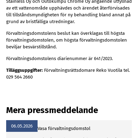
Stainless Oy och Outokumpu Chrome Oy angående utfyllnad
av ett vattenområde upphävdes och ärendet återförvisades
till tillståndsmyndigheten för ny behandling bland annat på
grund av bristfälliga utredningar.
Förvaltningsdomstolens beslut kan överklagas till högsta
förvaltningsdomstolen, om högsta förvaltningsdomstolen
beviljar besvärstillstånd.
Förvaltningsdomstolens diarienummer är 641/2023.
Tilläggsuppgifter:
Förvaltningsrättsdomare Reko Vuotila tel.
029 564 2660
Mera pressmeddelande
06.05.2026
Vasa för­valt­nings­dom­stol