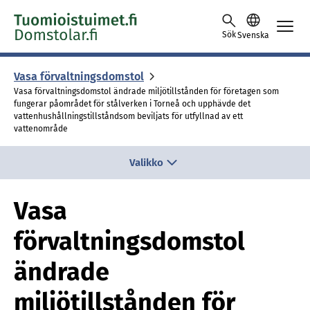
Skip to content -saavutettavuusohje
Sök
Svenska
Vasa för­valt­nings­dom­stol
Vasa förvaltningsdomstol ändrade miljötillstånden för företagen som
fungerar påområdet för stålverken i Torneå och upphävde det
vattenhushållningstillståndsom beviljats för utfyllnad av ett
vattenområde
Valikko
Vasa
förvaltningsdomstol
ändrade
miljötillstånden för