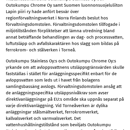
Outokumpu Chrome Oy samt Suomen luonnonsuojeluliiton
Lapin piiri ry hade anfört besvär över
regionförvaltningsverket i Norra Finlands beslut hos
förvaltningsdomstolen. Förvaltningsdomstolen tillfogade i
miljötillstånden förpliktelser att lämna utredning bland
annat beträffande behandlingen av dag- och processvatten,
luftutsläpp och avfallskaraktären hos slagg som bildas på
ferrokrom- och stålverken i Torneå.
Outokumpu Stainless Oy:s och Outokumpu Chrome Oy:s
yrkande om att avloppsvattnens utsläppsgränsvärden skulle
fastställas i stället för anläggningsspecifikt enbart för de
avloppsvatten som leds ut i havet från bolagens
samlingsbassäng avslogs. Förvaltningsdomstolen ansåg att
de anläggningsspecifika utsläppsnivåkrav som avser
direktivanläggningar på EU:s område ska uppnås separat på
varje direktivanläggning. Vid Torneåverken är dylika
anläggningar stålsmältverket, ferrokromverket,
kallvalsverket och varmvalsverket. Det
vattenhushållningstillstånd som beviljats Outokumpu