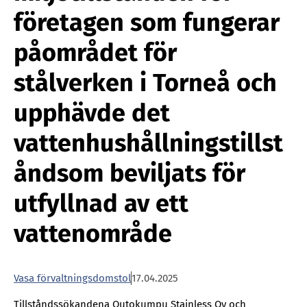
företagen som fungerar
påområdet för
stålverken i Torneå och
upphävde det
vattenhushållningstillst
åndsom beviljats för
utfyllnad av ett
vattenområde
Vasa för­valt­nings­dom­stol
17.04.2025
Tillståndssökandena Outokumpu Stainless Oy och