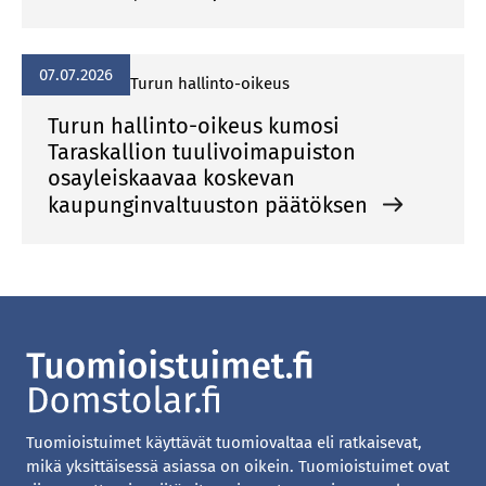
07.07.2026
Turun hallinto-oikeus
Turun hallinto-oikeus kumosi
Taraskallion tuulivoimapuiston
osayleiskaavaa koskevan
kaupunginvaltuuston päätöksen
Tuomioistuimet käyttävät tuomiovaltaa eli ratkaisevat,
mikä yksittäisessä asiassa on oikein. Tuomioistuimet ovat