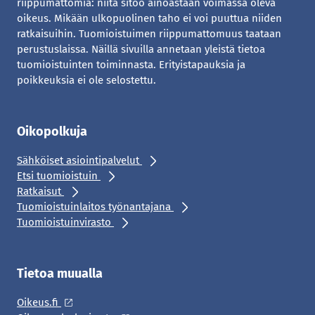
riippumattomia: niitä sitoo ainoastaan voimassa oleva
oikeus. Mikään ulkopuolinen taho ei voi puuttua niiden
ratkaisuihin. Tuomioistuimen riippumattomuus taataan
perustuslaissa. Näillä sivuilla annetaan yleistä tietoa
tuomioistuinten toiminnasta. Erityistapauksia ja
poikkeuksia ei ole selostettu.
Oikopolkuja
Sähköiset asiointipalvelut
Etsi tuomioistuin
Ratkaisut
Tuomioistuinlaitos työnantajana
Tuomioistuinvirasto
Tietoa muualla
Oikeus.fi