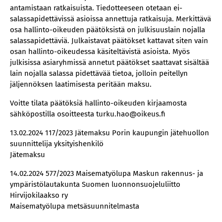
antamistaan ratkaisuista. Tiedotteeseen otetaan ei-
salassapidettävissä asioissa annettuja ratkaisuja. Merkittävä
osa hallinto-oikeuden päätöksistä on julkisuuslain nojalla
salassapidettäviä. Julkaistavat päätökset kattavat siten vain
osan hallinto-oikeudessa käsiteltävistä asioista. Myös
julkisissa asiaryhmissä annetut päätökset saattavat sisältää
lain nojalla salassa pidettävää tietoa, jolloin peitellyn
jäljennöksen laatimisesta peritään maksu.
Voitte tilata päätöksiä hallinto-oikeuden kirjaamosta
sähköpostilla osoitteesta turku.hao@oikeus.fi
13.02.2024 117/2023 Jätemaksu Porin kaupungin jätehuollon
suunnittelija yksityishenkilö
Jätemaksu
14.02.2024 577/2023 Maisematyölupa Maskun rakennus- ja
ympäristölautakunta Suomen luonnonsuojeluliitto
Hirvijokilaakso ry
Maisematyölupa metsäsuunnitelmasta