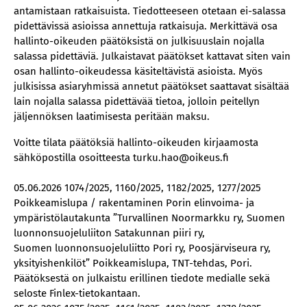
antamistaan ratkaisuista. Tiedotteeseen otetaan ei-salassa
pidettävissä asioissa annettuja ratkaisuja. Merkittävä osa
hallinto-oikeuden päätöksistä on julkisuuslain nojalla
salassa pidettäviä. Julkaistavat päätökset kattavat siten vain
osan hallinto-oikeudessa käsiteltävistä asioista. Myös
julkisissa asiaryhmissä annetut päätökset saattavat sisältää
lain nojalla salassa pidettävää tietoa, jolloin peitellyn
jäljennöksen laatimisesta peritään maksu.
Voitte tilata päätöksiä hallinto-oikeuden kirjaamosta
sähköpostilla osoitteesta turku.hao@oikeus.fi
05.06.2026 1074/2025, 1160/2025, 1182/2025, 1277/2025
Poikkeamislupa / rakentaminen Porin elinvoima- ja
ympäristölautakunta ”Turvallinen Noormarkku ry, Suomen
luonnonsuojeluliiton Satakunnan piiri ry,
Suomen luonnonsuojeluliitto Pori ry, Poosjärviseura ry,
yksityishenkilöt” Poikkeamislupa, TNT-tehdas, Pori.
Päätöksestä on julkaistu erillinen tiedote medialle sekä
seloste Finlex-tietokantaan.