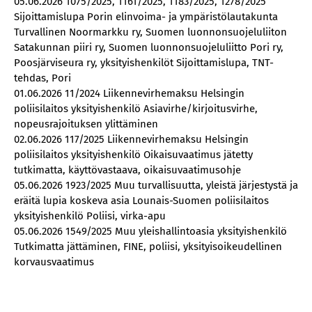
05.06.2026 1075/2025, 1161/2025, 1183/2025, 1278/2025
Sijoittamislupa Porin elinvoima- ja ympäristölautakunta
Turvallinen Noormarkku ry, Suomen luonnonsuojeluliiton
Satakunnan piiri ry, Suomen luonnonsuojeluliitto Pori ry,
Poosjärviseura ry, yksityishenkilöt Sijoittamislupa, TNT-
tehdas, Pori
01.06.2026 11/2024 Liikennevirhemaksu Helsingin
poliisilaitos yksityishenkilö Asiavirhe/kirjoitusvirhe,
nopeusrajoituksen ylittäminen
02.06.2026 117/2025 Liikennevirhemaksu Helsingin
poliisilaitos yksityishenkilö Oikaisuvaatimus jätetty
tutkimatta, käyttövastaava, oikaisuvaatimusohje
05.06.2026 1923/2025 Muu turvallisuutta, yleistä järjestystä ja
eräitä lupia koskeva asia Lounais-Suomen poliisilaitos
yksityishenkilö Poliisi, virka-apu
05.06.2026 1549/2025 Muu yleishallintoasia yksityishenkilö
Tutkimatta jättäminen, FINE, poliisi, yksityisoikeudellinen
korvausvaatimus