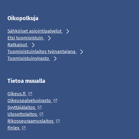
Oikopolkuja
Sähköiset asiointipalvelut
Etsi tuomioistuin
Ratkaisut
Tuomioistuinlaitos työnantajana
Tuomioistuinvirasto
Tietoa muualla
Oikeus.fi
Oikeuspalveluvirasto
Syyttäjälaitos
Ulosottolaitos
Rikosseuraamuslaitos
Finlex