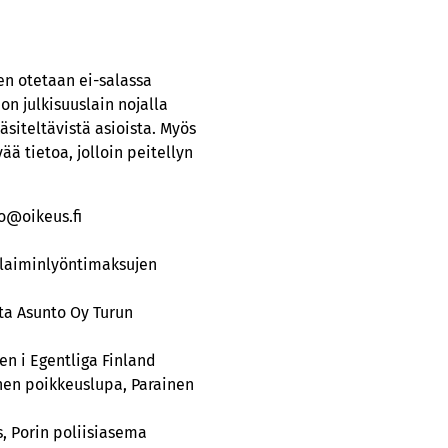
en otetaan ei-salassa
on julkisuuslain nojalla
äsiteltävistä asioista. Myös
ää tietoa, jolloin peitellyn
ao@oikeus.fi
n laiminlyöntimaksujen
ta Asunto Oy Turun
en i Egentliga Finland
en poikkeuslupa, Parainen
s, Porin poliisiasema