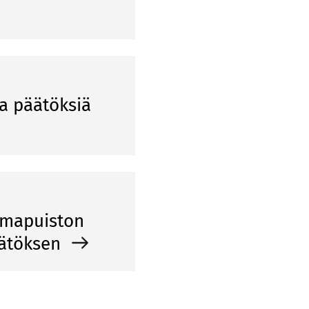
ia päätöksiä
oimapuiston
äätöksen