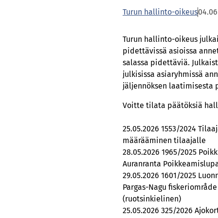
Turun hallinto-oikeus
04.06
Turun hallinto-oikeus julk
pidettävissä asioissa annet
salassa pidettäviä. Julkais
julkisissa asiaryhmissä ann
jäljennöksen laatimisesta 
Voitte tilata päätöksiä ha
25.05.2026 1553/2024 Tilaa
määrääminen tilaajalle
28.05.2026 1965/2025 Poik
Auranranta Poikkeamislupa, 
29.05.2026 1601/2025 Luonn
Pargas-Nagu fiskeriområde
(ruotsinkielinen)
25.05.2026 325/2026 Ajokor