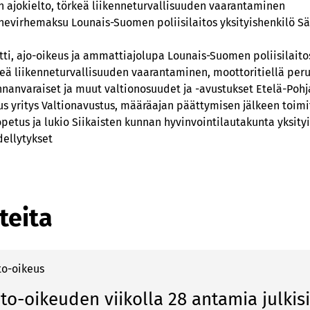
en ajokielto, törkeä liikenneturvallisuuden vaarantaminen
nevirhemaksu Lounais-Suomen poliisilaitos yksityishenkilö S
tti, ajo-oikeus ja ammattiajolupa Lounais-Suomen poliisilaitos
rkeä liikenneturvallisuuden vaarantaminen, moottoritiellä pe
nanvaraiset ja muut valtionosuudet ja -avustukset Etelä-Poh
kus yritys Valtionavustus, määräajan päättymisen jälkeen toi
petus ja lukio Siikaisten kunnan hyvinvointilautakunta yksityi
dellytykset
teita
to-oikeus
to-oikeuden viikolla 28 antamia julkis