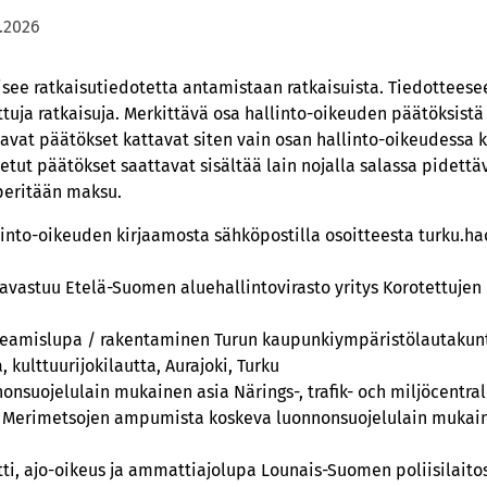
.2026
aisee ratkaisutiedotetta antamistaan ratkaisuista. Tiedotteese
tuja ratkaisuja. Merkittävä osa hallinto-oikeuden päätöksistä 
tavat päätökset kattavat siten vain osan hallinto-oikeudessa k
etut päätökset saattavat sisältää lain nojalla salassa pidettäv
peritään maksu.
llinto-oikeuden kirjaamosta sähköpostilla osoitteesta turku.h
javastuu Etelä-Suomen aluehallintovirasto yritys Korotettuje
keamislupa / rakentaminen Turun kaupunkiympäristölautakun
kulttuurijokilautta, Aurajoki, Turku
onsuojelulain mukainen asia Närings-, trafik- och miljöcentral
 Merimetsojen ampumista koskeva luonnonsuojelulain mukain
tti, ajo-oikeus ja ammattiajolupa Lounais-Suomen poliisilaito