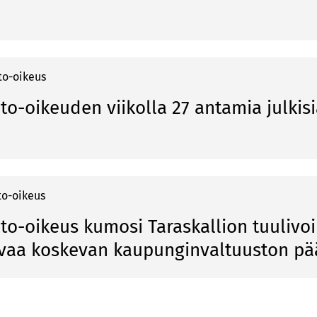
to-oikeus
to-oikeuden viikolla 27 antamia julkis
to-oikeus
nto-oikeus kumosi Taraskallion tuuliv
avaa koskevan kaupunginvaltuuston p