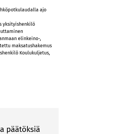
ähköpotkulaudalla ajo
 yksityishenkilö
ruuttaminen
janmaan elinkeino-,
mitettu maksatushakemus
shenkilö Koulukuljetus,
ia päätöksiä