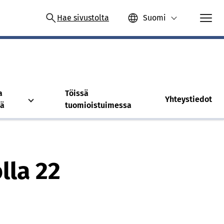
Hae sivustolta
Suomi
a
Töissä
Yhteystiedot
tä
tuomioistuimessa
lla 22