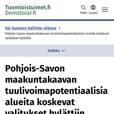
Skip to content -saavutettavuusohje
Haku
Suomi
Itä-Suomen hallinto-oikeus
Pohjois-Savon maakuntakaavan tuulivoimapotentiaalisia alueita koskevat
valitukset hylättiin
Valikko
Pohjois-Savon
maakuntakaavan
tuulivoimapotentiaalisia
alueita koskevat
valitukset hylättiin