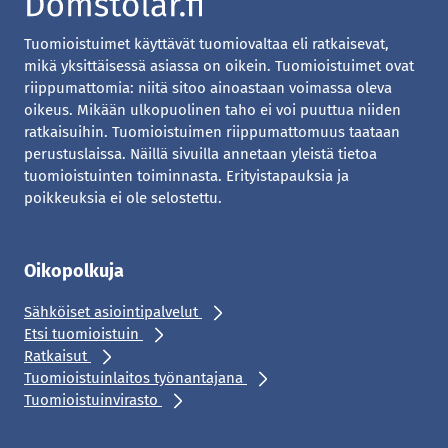
Tuomioistuimet käyttävät tuomiovaltaa eli ratkaisevat,
mikä yksittäisessä asiassa on oikein. Tuomioistuimet ovat
riippumattomia: niitä sitoo ainoastaan voimassa oleva
oikeus. Mikään ulkopuolinen taho ei voi puuttua niiden
ratkaisuihin. Tuomioistuimen riippumattomuus taataan
perustuslaissa. Näillä sivuilla annetaan yleistä tietoa
tuomioistuinten toiminnasta. Erityistapauksia ja
poikkeuksia ei ole selostettu.
Oikopolkuja
Sähköiset asiointipalvelut
Etsi tuomioistuin
Ratkaisut
Tuomioistuinlaitos työnantajana
Tuomioistuinvirasto