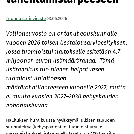
Tuomioistuinvirasto
03.06.2026
Valtioneuvosto on antanut eduskunnalle
vuoden 2026 toisen lisätalousarvioesityksen,
jossa tuomioistuinlaitokselle esitetään 4,7
miljoonan euron lisämäärärahaa. Tämä
lisärahoitus tuo pienen helpotuksen
tuomioistuinlaitoksen
määrärahatilanteeseen vuodelle 2027, mutta
ei muuta vuosien 2027–2030 kehyskauden
kokonaiskuvaa.
Hallituksen huhtikuussa hyväksymä julkisen talouden
suunnitelma (kehyspäätös) toi tuomioistuimille
määräleikkaukset, jotka edellyttävät noin 400 henkilön