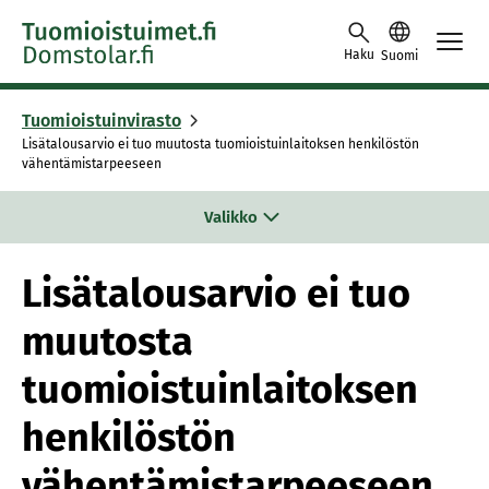
Siirry sisältöön
Haku
Suomi
Tuomioistuinvirasto
Lisätalousarvio ei tuo muutosta tuomioistuinlaitoksen henkilöstön
vähentämistarpeeseen
Valikko
Lisätalousarvio ei tuo
muutosta
tuomioistuinlaitoksen
henkilöstön
vähentämistarpeeseen