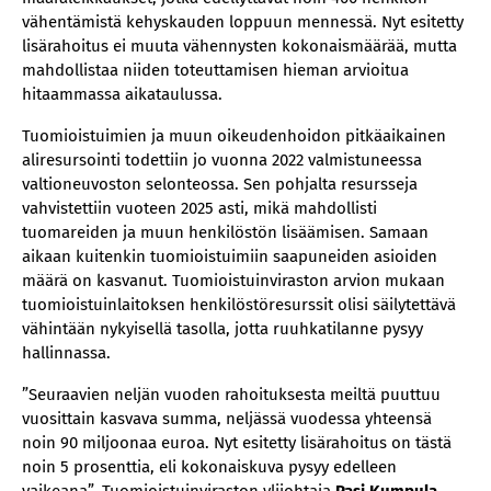
vähentämistä kehyskauden loppuun mennessä. Nyt esitetty
lisärahoitus ei muuta vähennysten kokonaismäärää, mutta
mahdollistaa niiden toteuttamisen hieman arvioitua
hitaammassa aikataulussa.
Tuomioistuimien ja muun oikeudenhoidon pitkäaikainen
aliresursointi todettiin jo vuonna 2022 valmistuneessa
valtioneuvoston selonteossa. Sen pohjalta resursseja
vahvistettiin vuoteen 2025 asti, mikä mahdollisti
tuomareiden ja muun henkilöstön lisäämisen. Samaan
aikaan kuitenkin tuomioistuimiin saapuneiden asioiden
määrä on kasvanut. Tuomioistuinviraston arvion mukaan
tuomioistuinlaitoksen henkilöstöresurssit olisi säilytettävä
vähintään nykyisellä tasolla, jotta ruuhkatilanne pysyy
hallinnassa.
”Seuraavien neljän vuoden rahoituksesta meiltä puuttuu
vuosittain kasvava summa, neljässä vuodessa yhteensä
noin 90 miljoonaa euroa. Nyt esitetty lisärahoitus on tästä
noin 5 prosenttia, eli kokonaiskuva pysyy edelleen