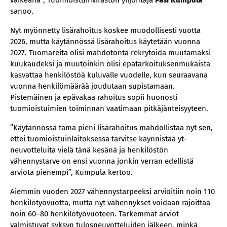
vaikeana”, Tuomioistuinviraston ylijohtaja
Pasi Kumpula
sanoo.
Nyt myönnetty lisärahoitus koskee muodollisesti vuotta
2026, mutta käytännössä lisärahoitus käytetään vuonna
2027. Tuomareita olisi mahdotonta rekrytoida muutamaksi
kuukaudeksi ja muutoinkin olisi epätarkoituksenmukaista
kasvattaa henkilöstöä kuluvalle vuodelle, kun seuraavana
vuonna henkilömäärää joudutaan supistamaan.
Pistemäinen ja epävakaa rahoitus sopii huonosti
tuomioistuimien toiminnan vaatimaan pitkäjänteisyyteen.
”Käytännössä tämä pieni lisärahoitus mahdollistaa nyt sen,
ettei tuomioistuinlaitoksessa tarvitse käynnistää yt-
neuvotteluita vielä tänä kesänä ja henkilöstön
vähennystarve on ensi vuonna jonkin verran edellistä
arviota pienempi”, Kumpula kertoo.
Aiemmin vuoden 2027 vähennystarpeeksi arvioitiin noin 110
henkilötyövuotta, mutta nyt vähennykset voidaan rajoittaa
noin 60–80 henkilötyövuoteen. Tarkemmat arviot
valmistuvat syksyn tulosneuvotteluiden jälkeen, minkä