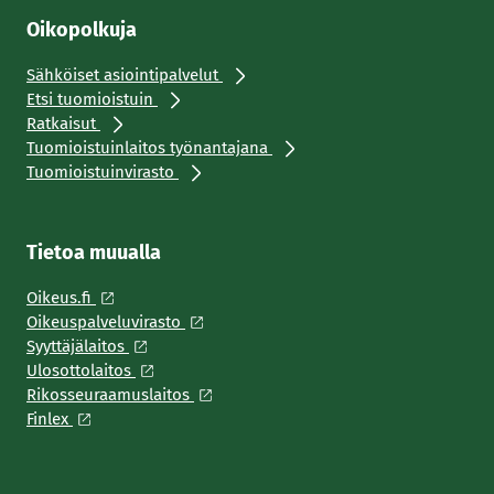
Oikopolkuja
Sähköiset asiointipalvelut
Etsi tuomioistuin
Ratkaisut
Tuomioistuinlaitos työnantajana
Tuomioistuinvirasto
Tietoa muualla
Oikeus.fi
Oikeuspalveluvirasto
Syyttäjälaitos
Ulosottolaitos
Rikosseuraamuslaitos
Finlex