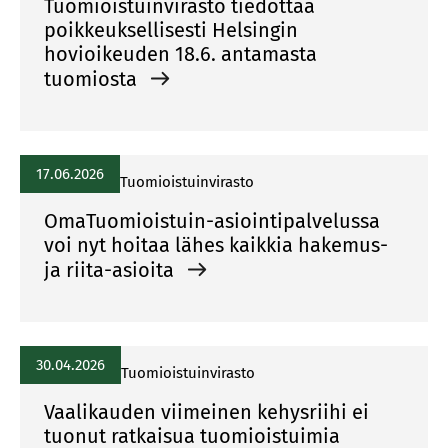
Tuomioistuinvirasto tiedottaa
poikkeuksellisesti Helsingin
hovioikeuden 18.6. antamasta
tuomiosta
17.06.2026
Tuomioistuinvirasto
OmaTuomioistuin-asiointipalvelussa
voi nyt hoitaa lähes kaikkia hakemus-
ja riita-asioita
30.04.2026
Tuomioistuinvirasto
Vaalikauden viimeinen kehysriihi ei
tuonut ratkaisua tuomioistuimia