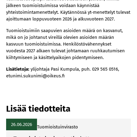
jälkeen tuomioistuimissa voidaan käynnistää
yhteistoimintamenettelyt. Käytännössä yt-menettelyt tulevat
ajoittumaan loppuvuoteen 2026 ja alkuvuoteen 2027.
Tuomioistuimiin saapuvien asioiden määrä on kasvanut,
mikä on jo johtanut vireillä olevien asioiden määrän
kasvuun tuomioistuimissa. Henkilöstövähennykset
vuodesta 2027 alkaen tulevat johtamaan ruuhkautumisen
kiihtymiseen ja käsittelyaikojen pidentymiseen.
Lisätietoja:
ylijohtaja Pasi Kumpula, puh. 029 565 0516,
etunimi.sukunimi@oikeus.fi
Lisää tiedotteita
26.06.2026
Tuomioistuinvirasto