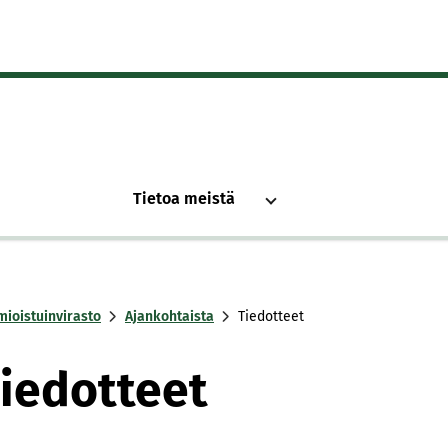
Tietoa meistä
mioistuinvirasto
Ajankohtaista
Tiedotteet
iedotteet