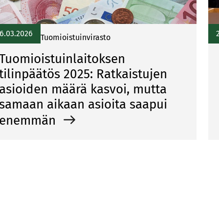
6.03.2026
Tuomioistuinvirasto
Tuomioistuinlaitoksen
tilinpäätös 2025: Ratkaistujen
asioiden määrä kasvoi, mutta
samaan aikaan asioita saapui
enemmän