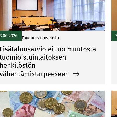
3.06.2026
Tuomioistuinvirasto
Lisätalousarvio ei tuo muutosta
tuomioistuinlaitoksen
henkilöstön
vähentämistarpeeseen