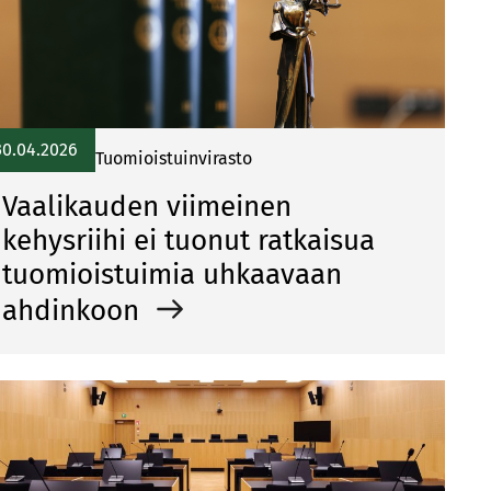
30.04.2026
Tuomioistuinvirasto
Vaalikauden viimeinen
kehysriihi ei tuonut ratkaisua
tuomioistuimia uhkaavaan
ahdinkoon