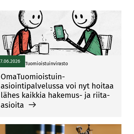
17.06.2026
Tuomioistuinvirasto
OmaTuomioistuin-
asiointipalvelussa voi nyt hoitaa
lähes kaikkia hakemus- ja riita-
asioita