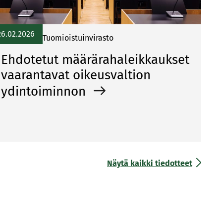
26.02.2026
Tuomioistuinvirasto
Ehdotetut määrärahaleikkaukset
vaarantavat oikeusvaltion
ydintoiminnon
Näytä kaikki tiedotteet