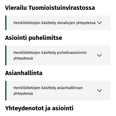
Vierailu Tuomioistuinvirastossa
Hen­ki­lö­tie­to­jen kä­sit­te­ly vierailujen yhteydessä
Asiointi puhelimitse
Hen­ki­lö­tie­to­jen kä­sit­te­ly puhelinasioinnin
yhteydessä
Asianhallinta
Hen­ki­lö­tie­to­jen kä­sit­te­ly asianhallinnan
yhteydessä
Yhteydenotot ja asiointi