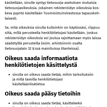
käsitellään, si­nul­le syn­tyy tie­to­suo­ja-ase­tuk­sen mu­kai­sia
tie­to­suo­ja­oi­keuk­sia. Jo­kai­nen re­kis­te­röi­dyn oi­keuk­sia kos­
ke­va pyyn­tö kä­si­tel­lään Tuo­miois­tuin­vi­ras­tos­sa ta­paus­koh­
tai­ses­ti.
Se, mitä oikeuksia sinulla kulloinkin on käytössäsi, riippuu
siitä, millä perusteella henkilötietojasi käsitellään. Joskus
rekisteröidyn oikeuksia voi joutua rajoittamaan myös laissa
säädetyillä perusteilla (esim. arkistoinnin osalta
tietosuojalain 32 §:ssä mainituissa tilanteissa).
Oikeus saada informaatiota
henkilötietojen käsittelystä
sinulla on oikeus saada tietää, mihin tarkoituksiin
ja millä tavoilla henkilötietojasi
käsitelläänlisätietoa
Oikeus saada pääsy tietoihin
sinulla on oikeus saada tietää, käsitteleekö