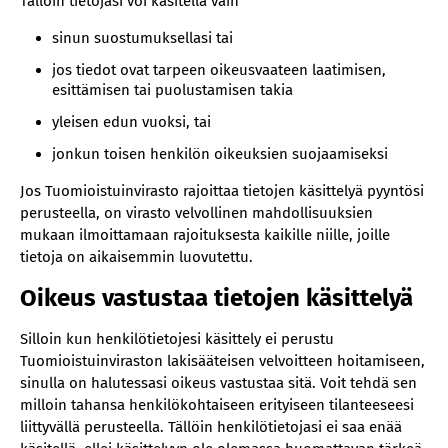
Tällöin tietojasi voi käsitellä vain
sinun suostumuksellasi tai
jos tiedot ovat tarpeen oikeusvaateen laatimisen,
esittämisen tai puolustamisen takia
yleisen edun vuoksi, tai
jonkun toisen henkilön oikeuksien suojaamiseksi
Jos Tuomioistuinvirasto rajoittaa tietojen käsittelyä pyyntösi
perusteella, on virasto velvollinen mahdollisuuksien
mukaan ilmoittamaan rajoituksesta kaikille niille, joille
tietoja on aikaisemmin luovutettu.
Oikeus vastustaa tietojen käsittelyä
Silloin kun henkilötietojesi käsittely ei perustu
Tuomioistuinviraston lakisääteisen velvoitteen hoitamiseen,
sinulla on halutessasi oikeus vastustaa sitä. Voit tehdä sen
milloin tahansa henkilökohtaiseen erityiseen tilanteeseesi
liittyvällä perusteella. Tällöin henkilötietojasi ei saa enää