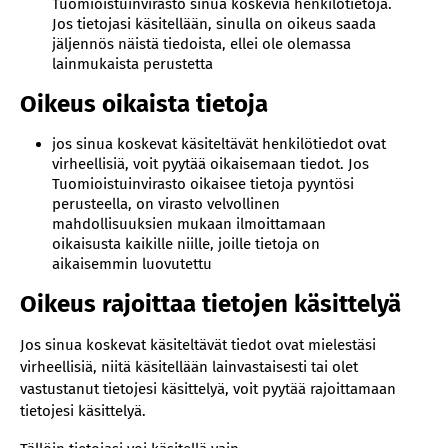
Tuomioistuinvirasto sinua koskevia henkilötietoja.
Jos tietojasi käsitellään, sinulla on oikeus saada
jäljennös näistä tiedoista, ellei ole olemassa
lainmukaista perustetta
Oikeus oikaista tietoja
jos sinua koskevat käsiteltävät henkilötiedot ovat
virheellisiä, voit pyytää oikaisemaan tiedot. Jos
Tuomioistuinvirasto oikaisee tietoja pyyntösi
perusteella, on virasto velvollinen
mahdollisuuksien mukaan ilmoittamaan
oikaisusta kaikille niille, joille tietoja on
aikaisemmin luovutettu
Oikeus rajoittaa tietojen käsittelyä
Jos sinua koskevat käsiteltävät tiedot ovat mielestäsi
virheellisiä, niitä käsitellään lainvastaisesti tai olet
vastustanut tietojesi käsittelyä, voit pyytää rajoittamaan
tietojesi käsittelyä.