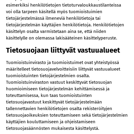
esimerkiksi henkilötietojen tietoturvaloukkaustilanteissa
voi olla tarpeen käsitellä myös tuomioistuimien
tietojärjestelmässä ilmeneviä henkilötietoja tai
tietojärjestelmän käyttäjien henkilötietoja. Henkilötietojen
käsittelyn osalta varmistetaan aina se, että niiden
käsittelylle on olemassa lakisääteinen käsittelyperuste.
Tietosuojaan liittyvät vastuualueet
Tuomioistuinvirasto ja tuomioistuimet ovat yhteistyössä
määritelleet tietosuojavelvoitteisiin liittyvät vastuualueet
tuomioistuinten tietojärjestelmien osalta.
Tuomioistuinviraston vastuut keskittyvät tietosuojan
huomioimiseen tietojärjestelmän kehittämisessä ja
toteuttamisessa, kun taas tuomioistuinten
tietosuojavastuut keskittyvät tietojärjestelmään
tallennettavien henkilötietojen osalta rekisteröityjen
tietosuojaoikeuksien toteuttamiseen sekä tietojärjestelmien
käyttäjien kouluttamiseen ja ohjeistamiseen
tietosuojasäännösten mukaisesta käsittelystä.