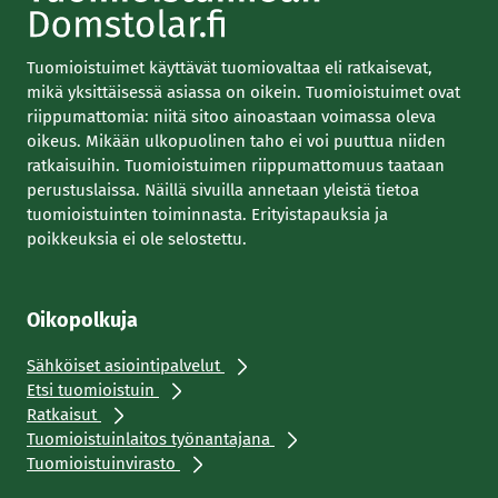
Tuomioistuimet käyttävät tuomiovaltaa eli ratkaisevat,
mikä yksittäisessä asiassa on oikein. Tuomioistuimet ovat
riippumattomia: niitä sitoo ainoastaan voimassa oleva
oikeus. Mikään ulkopuolinen taho ei voi puuttua niiden
ratkaisuihin. Tuomioistuimen riippumattomuus taataan
perustuslaissa. Näillä sivuilla annetaan yleistä tietoa
tuomioistuinten toiminnasta. Erityistapauksia ja
poikkeuksia ei ole selostettu.
Oikopolkuja
Sähköiset asiointipalvelut
Etsi tuomioistuin
Ratkaisut
Tuomioistuinlaitos työnantajana
Tuomioistuinvirasto