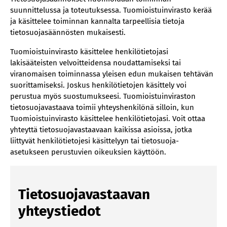
suunnittelussa ja toteutuksessa. Tuomioistuinvirasto kerää
Mediatuomaritoiminta
ja käsittelee toiminnan kannalta tarpeellisia tietoja
Sidosryhmäyhteistyö ja -viestintä
tietosuojasäännösten mukaisesti.
Tuomioistuinviraston verkkosivut
Tuomioistuinvirasto käsittelee henkilötietojasi
Tuomioistuimet.fi -verkkosivut
lakisääteisten velvoitteidensa noudattamiseksi tai
Sosiaalinen media
viranomaisen toiminnassa yleisen edun mukaisen tehtävän
suorittamiseksi. Joskus henkilötietojen käsittely voi
Koulutustoiminta
perustua myös suostumukseesi. Tuomioistuinviraston
Perintä ja maksuvalvonta
tietosuojavastaava toimii yhteyshenkilönä silloin, kun
Matkustaminen
Tuomioistuinvirasto käsittelee henkilötietojasi. Voit ottaa
yhteyttä tietosuojavastaavaan kaikissa asioissa, jotka
Turvallisuusselvitys
liittyvät henkilötietojesi käsittelyyn tai tietosuoja-
Johtokunnan asettaminen
asetukseen perustuvien oikeuksien käyttöön.
Tietosuojavastaava
Microsoft 365
Tietosuojavastaavan
Tuomioistuinlaitoksen ilmoituskanava
yhteystiedot
Hankinnat
Lexa-intranet