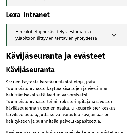
Lexa-intranet
Henkilötietojen käsittely viestinnän ja
ylläpitoon liittyvien tehtävien yhteydessä
Kävijäseuranta ja evästeet
Kävijäseuranta
Sivujen käytöstä kerätään tilastotietoja, joita
Tuomioistuinvirasto käyttää sisältöjen ja viestinnän
kehittämiseksi sekä laadun valvomiseksi.
Tuomioistuinvirasto toimii rekisterinpitäjänä sivuston
kävijäseurannan tietojen osalta. Oikeusrekisterikeskus
tarvitsee tietoja, jotta se voi varautua kävijämäärien
kehitykseen ja suunnitella palvelukapasiteettia.
Kävijäseurannan tarkoituksena ei ole kerätä tunnistettavia