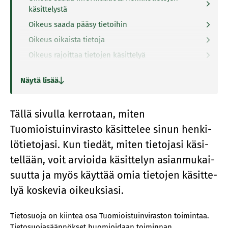
käsittelystä
Oikeus saada pääsy tietoihin
Oikeus oikaista tietoja
Oikeus rajoittaa tietojen käsittelyä
Oikeus vastustaa tietojen käsittelyä
Näytä lisää
Näin teet tietosuojaoikeuksia koskevan pyynnön
Henkilötietojen käsittely Tuomioistuinvirastossa
Tällä si­vul­la kerrotaan, miten
Työnhaku
Tuomioistuinvirasto käsittelee sinun hen­ki­
Tuomarinvirantäyttöprosessi
lö­tie­to­jasi. Kun tie­dät, mi­ten tie­to­ja­si kä­si­
Vierailu Tuomioistuinvirastossa
tel­lään, voit ar­vioi­da kä­sit­te­lyn asian­mu­kai­
Asiointi puhelimitse
suut­ta ja myös käyt­tää omia tie­to­jen kä­sit­te­
Asianhallinta
lyä kos­ke­via oi­keuk­sia­si.
Yhteydenotot ja asiointi
Turvaviesti
Tietosuoja on kiinteä osa Tuomioistuinviraston toimintaa.
Tuomioistuinviraston uutiskirje
Tietosuojasäännökset huomioidaan toiminnan