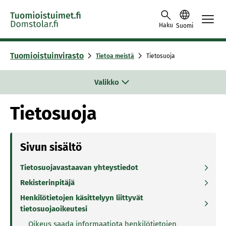
Skip to content -saavutettavuusohje
Haku
Suomi
Tuomioistuinvirasto
Tietoa meistä
Tietosuoja
Valikko
Tietosuoja
Sivun sisältö
Tietosuojavastaavan yhteystiedot
Rekisterinpitäjä
Henkilötietojen käsittelyyn liittyvät
tietosuojaoikeutesi
Oikeus saada informaatiota henkilötietojen