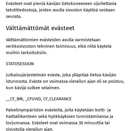
Evästeet ovat pieniä kävijän tietokoneeseen sijoitettavia
tekstitiedostoja, joiden avulla sivuston käyttöä voidaan
seurata.
Välttämättömät evästeet
Välttämättömien evästeiden avulla varmistetaan
verkkosivuston tekninen toimivuus, eikä niitä käytetä
muihin tarkoituksiin.
STATOSESSION
Julkaisujärjestelmän eväste, joka ylläpitää tietoa kävijän
istunnosta. Eväste on voimassa vierailun ajan eli se poistuu,
kun kävijä sulkee selaimen.
__CF_BM, _CFUVID, CF_CLEARANCE
Palvelinympäristön evästeitä, joita käytetään botti- ja
haittaliikenteen sekä hyökkäyksien tunnistamisessa ja
torjunnassa. Evästeet ovat voimassa 30 minuuttia tai
sivustolla vierailun ajan.