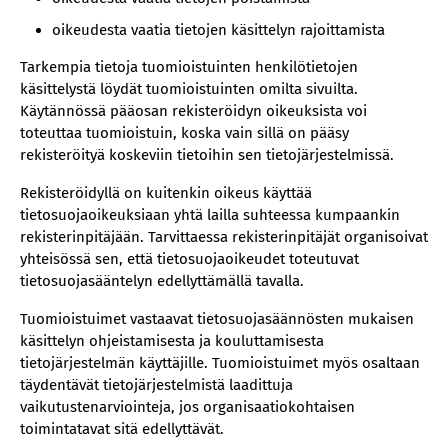
oikeudesta vaatia tietojen käsittelyn rajoittamista
Tarkempia tietoja tuomioistuinten henkilötietojen
käsittelystä löydät tuomioistuinten omilta sivuilta.
Käytännössä pääosan rekisteröidyn oikeuksista voi
toteuttaa tuomioistuin, koska vain sillä on pääsy
rekisteröityä koskeviin tietoihin sen tietojärjestelmissä.
Rekisteröidyllä on kuitenkin oikeus käyttää
tietosuojaoikeuksiaan yhtä lailla suhteessa kumpaankin
rekisterinpitäjään. Tarvittaessa rekisterinpitäjät organisoivat
yhteisössä sen, että tietosuojaoikeudet toteutuvat
tietosuojasääntelyn edellyttämällä tavalla.
Tuomioistuimet vastaavat tietosuojasäännösten mukaisen
käsittelyn ohjeistamisesta ja kouluttamisesta
tietojärjestelmän käyttäjille. Tuomioistuimet myös osaltaan
täydentävät tietojärjestelmistä laadittuja
vaikutustenarviointeja, jos organisaatiokohtaisen
toimintatavat sitä edellyttävät.