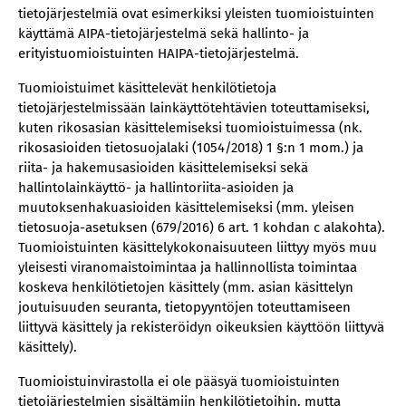
tietojärjestelmiä ovat esimerkiksi yleisten tuomioistuinten
käyttämä AIPA-tietojärjestelmä sekä hallinto- ja
erityistuomioistuinten HAIPA-tietojärjestelmä.
Tuomioistuimet käsittelevät henkilötietoja
tietojärjestelmissään lainkäyttötehtävien toteuttamiseksi,
kuten rikosasian käsittelemiseksi tuomioistuimessa (nk.
rikosasioiden tietosuojalaki (1054/2018) 1 §:n 1 mom.) ja
riita- ja hakemusasioiden käsittelemiseksi sekä
hallintolainkäyttö- ja hallintoriita-asioiden ja
muutoksenhakuasioiden käsittelemiseksi (mm. yleisen
tietosuoja-asetuksen (679/2016) 6 art. 1 kohdan c alakohta).
Tuomioistuinten käsittelykokonaisuuteen liittyy myös muu
yleisesti viranomaistoimintaa ja hallinnollista toimintaa
koskeva henkilötietojen käsittely (mm. asian käsittelyn
joutuisuuden seuranta, tietopyyntöjen toteuttamiseen
liittyvä käsittely ja rekisteröidyn oikeuksien käyttöön liittyvä
käsittely).
Tuomioistuinvirastolla ei ole pääsyä tuomioistuinten
tietojärjestelmien sisältämiin henkilötietoihin, mutta