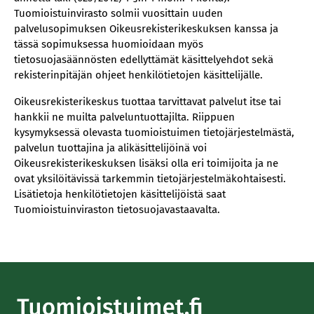
Tuomioistuinvirasto solmii vuosittain uuden
palvelusopimuksen Oikeusrekisterikeskuksen kanssa ja
tässä sopimuksessa huomioidaan myös
tietosuojasäännösten edellyttämät käsittelyehdot sekä
rekisterinpitäjän ohjeet henkilötietojen käsittelijälle.
Oikeusrekisterikeskus tuottaa tarvittavat palvelut itse tai
hankkii ne muilta palveluntuottajilta. Riippuen
kysymyksessä olevasta tuomioistuimen tietojärjestelmästä,
palvelun tuottajina ja alikäsittelijöinä voi
Oikeusrekisterikeskuksen lisäksi olla eri toimijoita ja ne
ovat yksilöitävissä tarkemmin tietojärjestelmäkohtaisesti.
Lisätietoja henkilötietojen käsittelijöistä saat
Tuomioistuinviraston tietosuojavastaavalta.