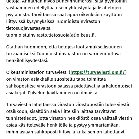
tietoja. Annathan myös puhelinnumerosi, sillä pyyntöihin
vastaaminen edellyttää usein yhteistyötä ja lisätietojen
pyytämistä. Tarvittaessa saat apua oikeuksien käyttöön
liittyvissä kysymyksissä Tuomioistuinviraston
tietosuojavastaavalta
tuomioistuinvirasto.tietosuoja(at)oikeus.fi.
Otathan huomioon, että tietojesi luottamuksellisuuden
turvaamiseksi Tuomioistuinviraston on varmennuttava
henkilöllisyydestäsi.
Oikeusministeriön turvaviesti (
https://turvaviesti.om.fi/
)
on viraston asiakkaille suositeltu tapa toimittaa
sähköpostitse virastoon salassa pidettävät ja arkaluontoiset
asiakirjat. Palvelun käyttäminen on ilmaista.
Turvaviestiä lähettäessä viraston virastopostiin tulee viestin
otsikkoon, sisältöön sekä liitteisiin laittaa tarvittavat
tunnistetiedot, jotta viraston henkilöstö osaa välittää viestin
asiaa käsittelevälle henkilölle ja pystyy ymmärtämään,
mihin asiaan sähköposti liittyy ja kuka sen on lähettänyt.