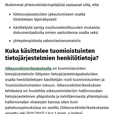
Molemmat yhteisrekisterinpitäjistä vastaavat siitä, että
tietosuojavastuiden jakautumiseen osalta
tiedotetaan läpinäkyvästi
käsittelystä syntyy osoitusvelvollisuuden mukaista
dokumentaatioita omien vastuidensa osalta sekä
yhteydenpidosta valvontaviranomaisiin
Kuka käsittelee tuomioistuinten
tietojärjestelmien henkilötietoja?
Oikeusrekisterikeskuksella
on tuomioistuinten
tietojärjestelmiin liittyvien tietojärjestelmäpalveluiden
osalta henkilötietojen käsittelijän rooli tuomioistuinten ja
Tuomioistuinviraston lukuun. Oikeusrekisterikeskuksen
tehtävänä on huolehtia oikeusministeriön hallinnonalan
tietojärjestelmien ylläpidosta ja kehittämisestä yhteistyössä
hallinnonalan virastojen kanssa siten kuin
palvelusopimuksissa on sovittu (Oikeusrekisterikeskuksesta
annettu laki (625/2012) 1 §:n 1 mom. 4 kohta).