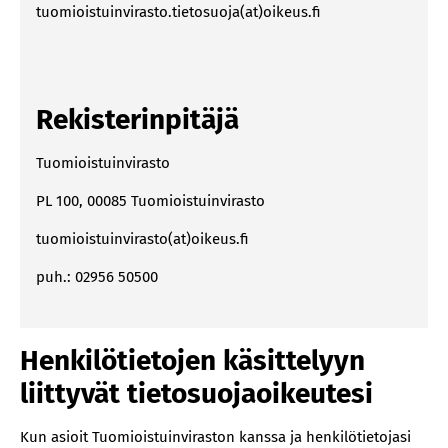
tuomioistuinvirasto.tietosuoja(at)oikeus.fi
Kävijäseuranta ja evästeet
Kävijäseuranta
Sivuston evästeet
Rekisterinpitäjä
Yhteisrekisterinpitäjyys tuomioistuinten
tietojärjestelmissä
Tuomioistuinvirasto
Tietosuojaan liittyvät vastuualueet
Kuka käsittelee tuomioistuinten tietojärjestelmien
PL 100, 00085 Tuomioistuinvirasto
henkilötietoja?
tuomioistuinvirasto(at)oikeus.fi
puh.: 02956 50500
Henkilötietojen käsittelyyn
liittyvät tietosuojaoikeutesi
Kun asioit Tuo­miois­tuin­vi­ras­ton kans­sa ja hen­ki­lö­tie­to­ja­si