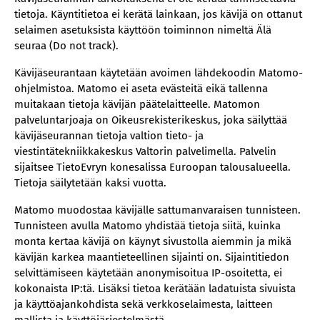
tietoja. Käyntitietoa ei kerätä lainkaan, jos kävijä on ottanut
selaimen asetuksista käyttöön toiminnon nimeltä Älä
seuraa (Do not track).
Kävijäseurantaan käytetään avoimen lähdekoodin Matomo-
ohjelmistoa. Matomo ei aseta evästeitä eikä tallenna
muitakaan tietoja kävijän päätelaitteelle. Matomon
palveluntarjoaja on Oikeusrekisterikeskus, joka säilyttää
kävijäseurannan tietoja valtion tieto- ja
viestintätekniikkakeskus Valtorin palvelimella. Palvelin
sijaitsee TietoEvryn konesalissa Euroopan talousalueella.
Tietoja säilytetään kaksi vuotta.
Matomo muodostaa kävijälle sattumanvaraisen tunnisteen.
Tunnisteen avulla Matomo yhdistää tietoja siitä, kuinka
monta kertaa kävijä on käynyt sivustolla aiemmin ja mikä
kävijän karkea maantieteellinen sijainti on. Sijaintitiedon
selvittämiseen käytetään anonymisoitua IP-osoitetta, ei
kokonaista IP:tä. Lisäksi tietoa kerätään ladatuista sivuista
ja käyttöajankohdista sekä verkkoselaimesta, laitteen