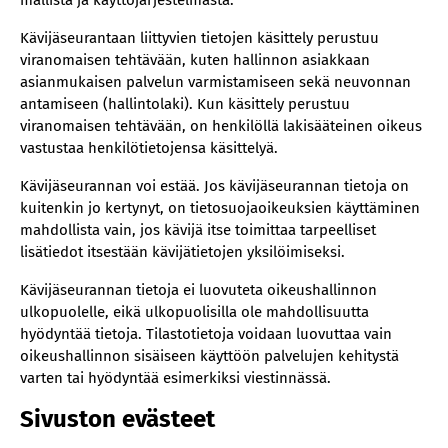
mallista ja käyttöjärjestelmästä.
Kävijäseurantaan liittyvien tietojen käsittely perustuu
viranomaisen tehtävään, kuten hallinnon asiakkaan
asianmukaisen palvelun varmistamiseen sekä neuvonnan
antamiseen (hallintolaki). Kun käsittely perustuu
viranomaisen tehtävään, on henkilöllä lakisääteinen oikeus
vastustaa henkilötietojensa käsittelyä.
Kävijäseurannan voi estää. Jos kävijäseurannan tietoja on
kuitenkin jo kertynyt, on tietosuojaoikeuksien käyttäminen
mahdollista vain, jos kävijä itse toimittaa tarpeelliset
lisätiedot itsestään kävijätietojen yksilöimiseksi.
Kävijäseurannan tietoja ei luovuteta oikeushallinnon
ulkopuolelle, eikä ulkopuolisilla ole mahdollisuutta
hyödyntää tietoja. Tilastotietoja voidaan luovuttaa vain
oikeushallinnon sisäiseen käyttöön palvelujen kehitystä
varten tai hyödyntää esimerkiksi viestinnässä.
Sivuston evästeet