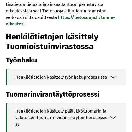
Lisätietoa tietosuojalainsäädäntöön perustuvista
oikeuksistasi saat Tietosuojavaltuutetun toimiston
verkkosivuilta osoitteesta
https://tietosuoja.fi/tunne-
oikeutesi
.
Henkilötietojen käsittely
Tuomioistuinvirastossa
Työnhaku
Hen­ki­lö­tie­to­jen kä­sit­te­ly työn­ha­ku­pro­ses­sis­sa
Tuomarinvirantäyttöprosessi
Hen­ki­lö­tie­to­jen kä­sit­te­ly pääl­lik­kö­tuo­ma­rin ja
va­ki­tui­sen tuo­ma­rin vi­ran rek­ry­toin­ti­pro­ses­sis­
sa