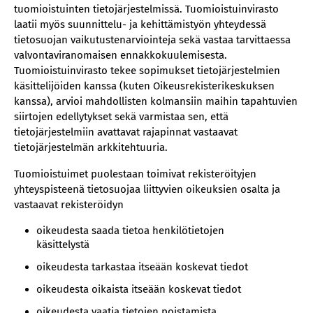
tuomioistuinten tietojärjestelmissä. Tuomioistuinvirasto
laatii myös suunnittelu- ja kehittämistyön yhteydessä
tietosuojan vaikutustenarviointeja sekä vastaa tarvittaessa
valvontaviranomaisen ennakkokuulemisesta.
Tuomioistuinvirasto tekee sopimukset tietojärjestelmien
käsittelijöiden kanssa (kuten Oikeusrekisterikeskuksen
kanssa), arvioi mahdollisten kolmansiin maihin tapahtuvien
siirtojen edellytykset sekä varmistaa sen, että
tietojärjestelmiin avattavat rajapinnat vastaavat
tietojärjestelmän arkkitehtuuria.
Tuomioistuimet puolestaan toimivat rekisteröityjen
yhteyspisteenä tietosuojaa liittyvien oikeuksien osalta ja
vastaavat rekisteröidyn
oikeudesta saada tietoa henkilötietojen
käsittelystä
oikeudesta tarkastaa itseään koskevat tiedot
oikeudesta oikaista itseään koskevat tiedot
oikeudesta vaatia tietojen poistamista