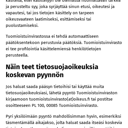
käsitellä, ellei käsittelyyn ole olemassa huomattavan tärkeä
ja perusteltu syy, joka syrjäyttää sinun etusi, oikeutesi ja
vapautesi, tai jos tietojen käsittely on tarpeen
oikeusvaateen laatimiseksi, esittämiseksi tai
puolustamiseksi.
Tuomioistuinvirastossa ei tehdä automaattiseen
päätöksentekoon perustuvia päätöksiä. Tuomioistuinvirasto
ei tee profilointia käsittelemiensä henkilötietojen
perusteella.
Näin teet tietosuojaoikeuksia
koskevan pyynnön
Jos haluat saada pääsyn tietoihisi tai käyttää muita
tietosuojaoikeuksiasi, lähetä pyyntö Tuomioistuinviraston
kirjaamoon tuomioistuinvirasto(at)oikeus.fi tai postitse
osoitteeseen PL 100, 00085 Tuomioistuinvirasto.
Pyri yksilöimään pyyntö mahdollisimman hyvin, esimerkiksi
täsmentämällä aikajakso, jolta haluat saada itseäsi koskevia