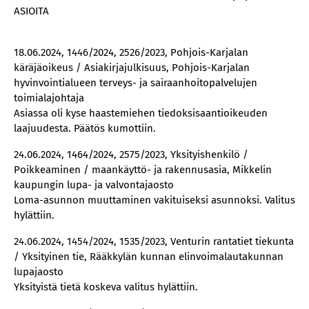
ASIOITA
18.06.2024, 1446/2024, 2526/2023, Pohjois-Karjalan
käräjäoikeus / Asiakirjajulkisuus, Pohjois-Karjalan
hyvinvointialueen terveys- ja sairaanhoitopalvelujen
toimialajohtaja
Asiassa oli kyse haastemiehen tiedoksisaantioikeuden
laajuudesta. Päätös kumottiin.
24.06.2024, 1464/2024, 2575/2023, Yksityishenkilö /
Poikkeaminen / maankäyttö- ja rakennusasia, Mikkelin
kaupungin lupa- ja valvontajaosto
Loma-asunnon muuttaminen vakituiseksi asunnoksi. Valitus
hylättiin.
24.06.2024, 1454/2024, 1535/2023, Venturin rantatiet tiekunta
/ Yksityinen tie, Rääkkylän kunnan elinvoimalautakunnan
lupajaosto
Yksityistä tietä koskeva valitus hylättiin.