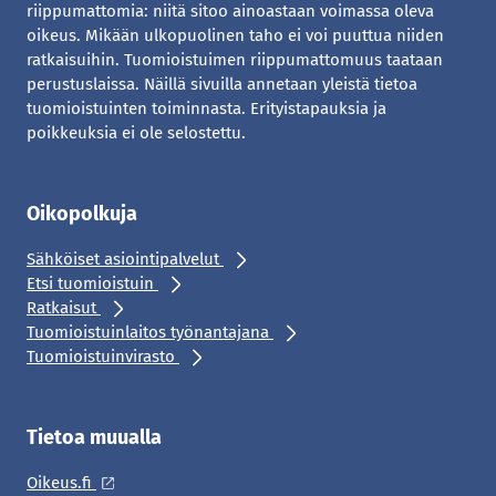
riippumattomia: niitä sitoo ainoastaan voimassa oleva
oikeus. Mikään ulkopuolinen taho ei voi puuttua niiden
ratkaisuihin. Tuomioistuimen riippumattomuus taataan
perustuslaissa. Näillä sivuilla annetaan yleistä tietoa
tuomioistuinten toiminnasta. Erityistapauksia ja
poikkeuksia ei ole selostettu.
Oikopolkuja
Sähköiset asiointipalvelut
Etsi tuomioistuin
Ratkaisut
Tuomioistuinlaitos työnantajana
Tuomioistuinvirasto
Tietoa muualla
Oikeus.fi