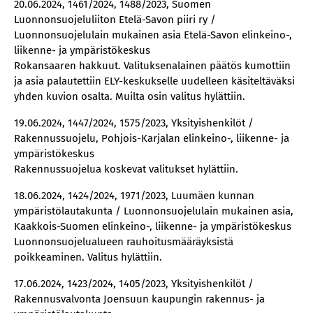
20.06.2024, 1461/2024, 1488/2023, Suomen
Luonnonsuojeluliiton Etelä-Savon piiri ry /
Luonnonsuojelulain mukainen asia Etelä-Savon elinkeino-,
liikenne- ja ympäristökeskus
Rokansaaren hakkuut. Valituksenalainen päätös kumottiin
ja asia palautettiin ELY-keskukselle uudelleen käsiteltäväksi
yhden kuvion osalta. Muilta osin valitus hylättiin.
19.06.2024, 1447/2024, 1575/2023, Yksityishenkilöt /
Rakennussuojelu, Pohjois-Karjalan elinkeino-, liikenne- ja
ympäristökeskus
Rakennussuojelua koskevat valitukset hylättiin.
18.06.2024, 1424/2024, 1971/2023, Luumäen kunnan
ympäristölautakunta / Luonnonsuojelulain mukainen asia,
Kaakkois-Suomen elinkeino-, liikenne- ja ympäristökeskus
Luonnonsuojelualueen rauhoitusmääräyksistä
poikkeaminen. Valitus hylättiin.
17.06.2024, 1423/2024, 1405/2023, Yksityishenkilöt /
Rakennusvalvonta Joensuun kaupungin rakennus- ja