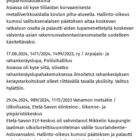
ympäristölautakunta
Asiassa oli kyse tiiliaidan korvaamisesta
metalliverkkoaidalla koulun piha-alueella. Hallinto-oikeus
kumosi valituksenalaisen päätöksen aitaa koskevan
ratkaisun osalta ja palautti aidan lupamenettelyitä koskevan
valvonta-asian rakennusvalvontaviranomaiselle uudelleen
käsiteltäväksi.
17.06.2024, 1411/2024, 1499/2023, ry / Arpajais- ja
rahankeräyslupa, Poliisihallitus
Asiassa oli kyse siitä, olivatko
rahankeräyslupahakemuksessa ilmoitetut rahankeräyksen
keräystarkoitukset olleet riittävällä tavalla yksilöity. Valitus
hylättiin.
29.04.2024, 989/2024, 1115/2023 Vanamon metsätie /
Ulkoiluasia, Etelä-Savon elinkeino-, liikenne- ja
ympäristökeskus
Etelä-Savon ELY-keskus oli vahvistanut Mikkelin kaupungin
laatiman ulkoilureittisuunnitelman välille Suurlahdentie–
Astuvansalmi. Hallinto-oikeus kumosi päätöksen ja palautti