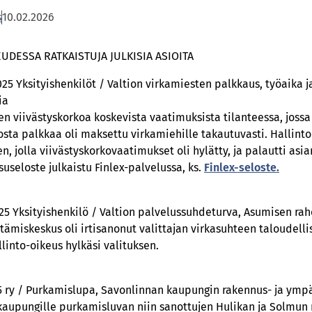
s
10.02.2026
UDESSA RATKAISTUJA JULKISIA ASIOITA
025 Yksityishenkilöt / Valtion virkamiesten palkkaus, työaika 
ia
ten viivästyskorkoa koskevista vaatimuksista tilanteessa, joss
sta palkkaa oli maksettu virkamiehille takautuvasti. Hallint
, jolla viivästyskorkovaatimukset oli hylätty, ja palautti asia
useloste julkaistu Finlex-palvelussa, ks.
Finlex-seloste.
025 Yksityishenkilö / Valtion palvelussuhdeturva, Asumisen rah
tämiskeskus oli irtisanonut valittajan virkasuhteen taloudellisi
linto-oikeus hylkäsi valituksen.
25 ry / Purkamislupa, Savonlinnan kaupungin rakennus- ja ymp
kaupungille purkamisluvan niin sanottujen Hulikan ja Solmun