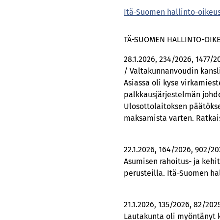
Itä-Suomen hallinto-oikeu
TÄ-SUOMEN HALLINTO-OIKE
28.1.2026, 234/2026, 1477/2
/ Valtakunnanvoudin kansl
Asiassa oli kyse virkamies
palkkausjärjestelmän johdo
Ulosottolaitoksen päätöksen
maksamista varten. Ratkais
22.1.2026, 164/2026, 902/2
Asumisen rahoitus- ja kehit
perusteilla. Itä-Suomen hal
21.1.2026, 135/2026, 82/20
Lautakunta oli myöntänyt 