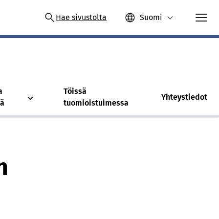
Hae sivustolta
Suomi
a
Töissä
Yhteystiedot
tä
tuomioistuimessa
n