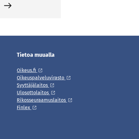
6
Tietoa muualla
Oikeus.fi
Oikeuspalveluvirasto
Syyttäjälaitos
Ulosottolaitos
Rikosseuraamuslaitos
Finlex