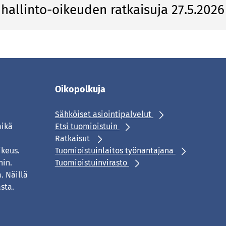
hallinto-oikeuden ratkaisuja 27.5.202
Oikopolkuja
Sähköiset asiointipalvelut
mikä
Etsi tuomioistuin
Ratkaisut
ikeus.
Tuomioistuinlaitos työnantajana
hin.
Tuomioistuinvirasto
. Näillä
sta.