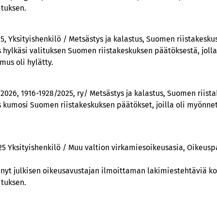
ituksen.
25, Yksityishenkilö / Metsästys ja kalastus, Suomen riistakesku
 hylkäsi valituksen Suomen riistakeskuksen päätöksestä, joll
us oli hylätty.
/2026, 1916-1928/2025, ry/ Metsästys ja kalastus, Suomen riist
 kumosi Suomen riistakeskuksen päätökset, joilla oli myönne
025 Yksityishenkilö / Muu valtion virkamiesoikeusasia, Oikeusp
tänyt julkisen oikeusavustajan ilmoittaman lakimiestehtäviä k
ituksen.