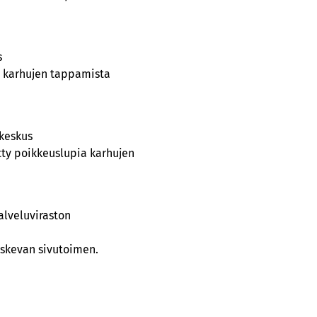
s
a karhujen tappamista
akeskus
tty poikkeuslupia karhujen
alveluviraston
oskevan sivutoimen.