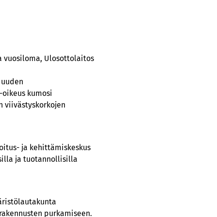
ja vuosiloma, Ulosottolaitos
a uuden
o-oikeus kumosi
n viivästyskorkojen
oitus- ja kehittämiskeskus
lla ja tuotannollisilla
äristölautakunta
 rakennusten purkamiseen.