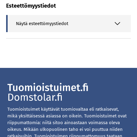
Esteettömyystiedot
Näytä esteettömyystiedot
Tuomioistuimet käyttävät tuomiovaltaa eli ratkaisevat,
mikä yksittäisessä asiassa on oikein. Tuomioistuimet ovat
riippumattomia: niitä sitoo ainoastaan voimassa oleva
oikeus. Mikään ulkopuolinen taho ei voi puuttua niiden
ratkaisuihin. Tuomioistuimen riippumattomuus taataan