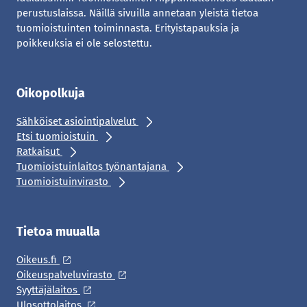
perustuslaissa. Näillä sivuilla annetaan yleistä tietoa
tuomioistuinten toiminnasta. Erityistapauksia ja
poikkeuksia ei ole selostettu.
Oikopolkuja
Sähköiset asiointipalvelut
Etsi tuomioistuin
Ratkaisut
Tuomioistuinlaitos työnantajana
Tuomioistuinvirasto
Tietoa muualla
Oikeus.fi
Oikeuspalveluvirasto
Syyttäjälaitos
Ulosottolaitos