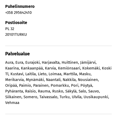
Puhelinnumero
+358 295642410
Postiosoite
PL 32
20101
TURKU
Palvelualue
Aura
,
Eura
,
Eurajoki
,
Harjavalta
,
Huittinen
,
Jämijärvi
,
Kaarina
,
Kankaanpää
,
Karvia
,
Kemiönsaari
,
Kokemäki
,
Koski
Tl
,
Kustavi
,
Laitila
,
Lieto
,
Loimaa
,
Marttila
,
Masku
,
Merikarvia
,
Mynämäki
,
Naantali
,
Nakkila
,
Nousiainen
,
Oripää
,
Paimio
,
Parainen
,
Pomarkku
,
Pori
,
Pöytyä
,
Pyhäranta
,
Raisio
,
Rauma
,
Rusko
,
Säkylä
,
Salo
,
Sauvo
,
Siikainen
,
Somero
,
Taivassalo
,
Turku
,
Ulvila
,
Uusikaupunki
,
Vehmaa