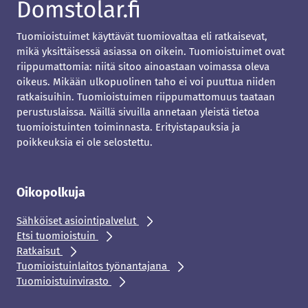
Tuomioistuimet käyttävät tuomiovaltaa eli ratkaisevat,
mikä yksittäisessä asiassa on oikein. Tuomioistuimet ovat
riippumattomia: niitä sitoo ainoastaan voimassa oleva
oikeus. Mikään ulkopuolinen taho ei voi puuttua niiden
ratkaisuihin. Tuomioistuimen riippumattomuus taataan
perustuslaissa. Näillä sivuilla annetaan yleistä tietoa
tuomioistuinten toiminnasta. Erityistapauksia ja
poikkeuksia ei ole selostettu.
Oikopolkuja
Sähköiset asiointipalvelut
Etsi tuomioistuin
Ratkaisut
Tuomioistuinlaitos työnantajana
Tuomioistuinvirasto