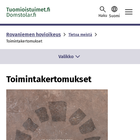
Skip to content -saavutettavuusohje
Haku
Suomi
Rovaniemen hovioikeus
Tietoa meistä
Toimintakertomukset
Valikko
Toimintakertomukset