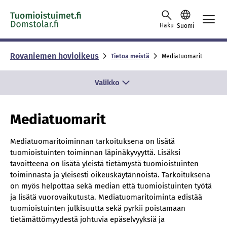
Skip to content -saavutettavuusohje
Haku
Suomi
Rovaniemen hovioikeus
Tietoa meistä
Mediatuomarit
Valikko
Mediatuomarit
Mediatuomaritoiminnan tarkoituksena on lisätä
tuomioistuinten toiminnan läpinäkyvyyttä. Lisäksi
tavoitteena on lisätä yleistä tietämystä tuomioistuinten
toiminnasta ja yleisesti oikeuskäytännöistä. Tarkoituksena
on myös helpottaa sekä median että tuomioistuinten työtä
ja lisätä vuorovaikutusta. Mediatuomaritoiminta edistää
tuomioistuinten julkisuutta sekä pyrkii poistamaan
tietämättömyydestä johtuvia epäselvyyksiä ja