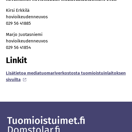
Kirsi Erkkilä
hovioikeudenneuvos
029 56 41885
Marjo Juotasniemi
hovioikeudenneuvos
029 56 41854
Linkit
Li­sä­tie­toa me­dia­tuo­ma­ri­ver­kos­tos­ta tuo­miois­tuin­lai­tok­sen
si­vuil­ta