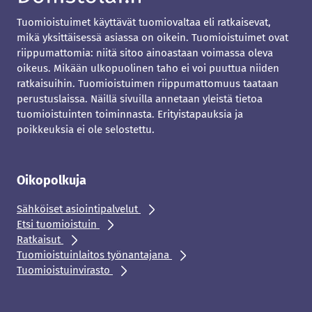
Tuomioistuimet käyttävät tuomiovaltaa eli ratkaisevat,
mikä yksittäisessä asiassa on oikein. Tuomioistuimet ovat
riippumattomia: niitä sitoo ainoastaan voimassa oleva
oikeus. Mikään ulkopuolinen taho ei voi puuttua niiden
ratkaisuihin. Tuomioistuimen riippumattomuus taataan
perustuslaissa. Näillä sivuilla annetaan yleistä tietoa
tuomioistuinten toiminnasta. Erityistapauksia ja
poikkeuksia ei ole selostettu.
Oikopolkuja
Sähköiset asiointipalvelut
Etsi tuomioistuin
Ratkaisut
Tuomioistuinlaitos työnantajana
Tuomioistuinvirasto