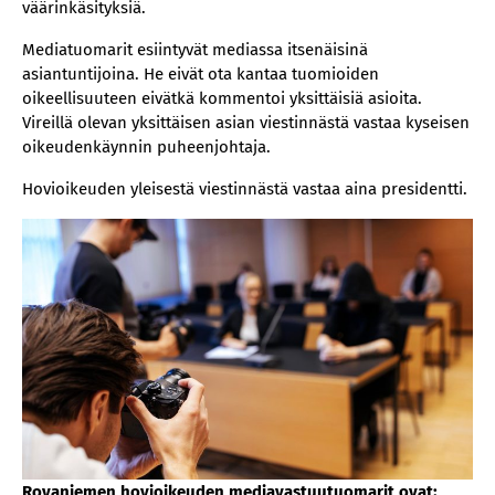
väärinkäsityksiä.
Mediatuomarit esiintyvät mediassa itsenäisinä
asiantuntijoina. He eivät ota kantaa tuomioiden
oikeellisuuteen eivätkä kommentoi yksittäisiä asioita.
Vireillä olevan yksittäisen asian viestinnästä vastaa kyseisen
oikeudenkäynnin puheenjohtaja.
Hovioikeuden yleisestä viestinnästä vastaa aina presidentti.
Rovaniemen hovioikeuden mediavastuutuomarit ovat: