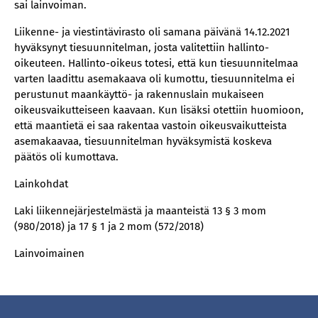
sai lainvoiman.
Liikenne- ja viestintävirasto oli samana päivänä 14.12.2021
hyväksynyt tiesuunnitelman, josta valitettiin hallinto-
oikeuteen. Hallinto-oikeus totesi, että kun tiesuunnitelmaa
varten laadittu asemakaava oli kumottu, tiesuunnitelma ei
perustunut maankäyttö- ja rakennuslain mukaiseen
oikeusvaikutteiseen kaavaan. Kun lisäksi otettiin huomioon,
että maantietä ei saa rakentaa vastoin oikeusvaikutteista
asemakaavaa, tiesuunnitelman hyväksymistä koskeva
päätös oli kumottava.
Lainkohdat
Laki liikennejärjestelmästä ja maanteistä 13 § 3 mom
(980/2018) ja 17 § 1 ja 2 mom (572/2018)
Lainvoimainen