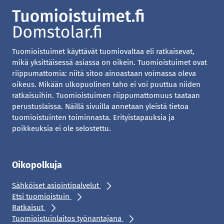
Tuomioistuimet käyttävät tuomiovaltaa eli ratkaisevat,
mikä yksittäisessä asiassa on oikein. Tuomioistuimet ovat
riippumattomia: niitä sitoo ainoastaan voimassa oleva
oikeus. Mikään ulkopuolinen taho ei voi puuttua niiden
ratkaisuihin. Tuomioistuimen riippumattomuus taataan
perustuslaissa. Näillä sivuilla annetaan yleistä tietoa
tuomioistuinten toiminnasta. Erityistapauksia ja
poikkeuksia ei ole selostettu.
Oikopolkuja
Sähköiset asiointipalvelut
Etsi tuomioistuin
Ratkaisut
Tuomioistuinlaitos työnantajana