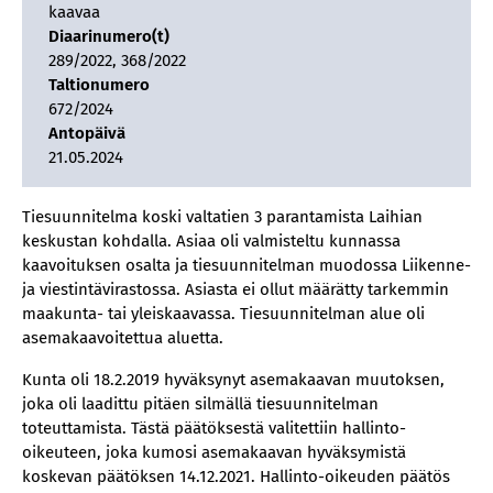
kaavaa
Diaarinumero(t)
289/2022, 368/2022
Taltionumero
672/2024
Antopäivä
21.05.2024
Tiesuunnitelma koski valtatien 3 parantamista Laihian
keskustan kohdalla. Asiaa oli valmisteltu kunnassa
kaavoituksen osalta ja tiesuunnitelman muodossa Liikenne-
ja viestintävirastossa. Asiasta ei ollut määrätty tarkemmin
maakunta- tai yleiskaavassa. Tiesuunnitelman alue oli
asemakaavoitettua aluetta.
Kunta oli 18.2.2019 hyväksynyt asemakaavan muutoksen,
joka oli laadittu pitäen silmällä tiesuunnitelman
toteuttamista. Tästä päätöksestä valitettiin hallinto-
oikeuteen, joka kumosi asemakaavan hyväksymistä
koskevan päätöksen 14.12.2021. Hallinto-oikeuden päätös