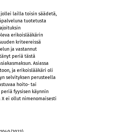
ollei lailla toisin säädetä,
täpalveluna tuotetusta
ajoituksin
oleva erikoislääkärin
suuden kriteereissä
elun ja vastannut
tänyt periä tästä
asiakasmaksun. Asiassa
on, ja erikoislääkäri oli
yn selvityksen perusteella
astuvaa hoito- tai
 periä fyysisen käynnin
ä X ei ollut nimenomaisesti
(1040/2023)