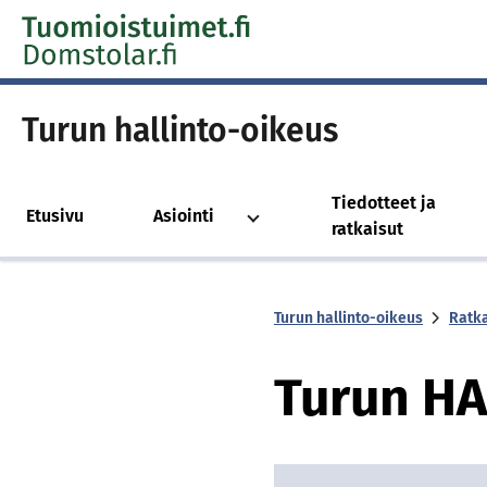
Skip to content -saavutettavuusohje
Turun hallinto-oikeus
Tiedotteet ja
Etusivu
Asiointi
ratkaisut
Turun hallinto-oikeus
Ratka
Tu­run H