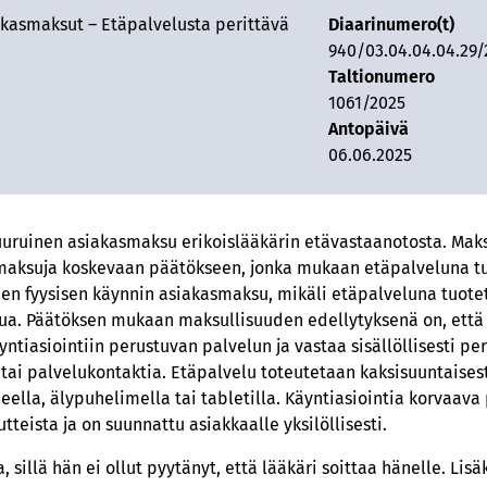
kasmaksut – Etäpalvelusta perittävä
Diaarinumero(t)
940/03.04.04.04.29/
Taltionumero
1061/2025
Antopäivä
06.06.2025
 suuruinen asiakasmaksu erikoislääkärin etävastaanotosta. Mak
maksuja koskevaan päätökseen, jonka mukaan etäpalveluna tu
n fyysisen käynnin asiakasmaksu, mikäli etäpalveluna tuotetu
ua. Päätöksen mukaan maksullisuuden edellytyksenä on, että
ntiasiointiin perustuvan palvelun ja vastaa sisällöllisesti pe
 tai palvelukontaktia. Etäpalvelu toteutetaan kaksisuuntaises
eella, älypuhelimella tai tabletilla. Käyntiasiointia korvaava
tteista ja on suunnattu asiakkaalle yksilöllisesti.
 sillä hän ei ollut pyytänyt, että lääkäri soittaa hänelle. Lisä