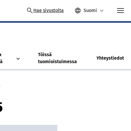
Hae sivustolta
Suomi
a
Töissä
Yhteystiedot
tä
tuomioistuimessa
5
5