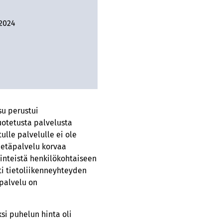
2024
su perustui
otetusta palvelusta
lle palvelulle ei ole
 etäpalvelu korvaa
rinteistä henkilökohtaiseen
ti tietoliikenneyhteyden
 palvelu on
ksi puhelun hinta oli