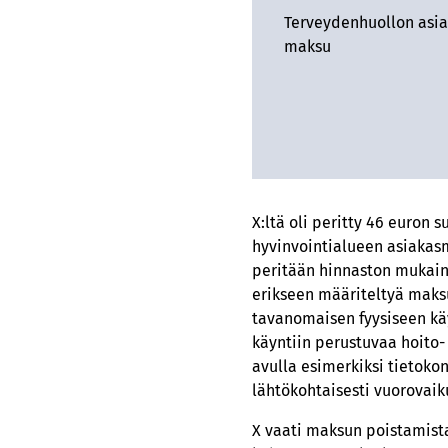
Terveydenhuollon asia
maksu
X:ltä oli peritty 46 euron
hyvinvointialueen asiakas
peritään hinnaston mukaine
erikseen määriteltyä maks
tavanomaisen fyysiseen käy
käyntiin perustuvaa hoito-
avulla esimerkiksi tietokon
lähtökohtaisesti vuorovaiku
X vaati maksun poistamista,