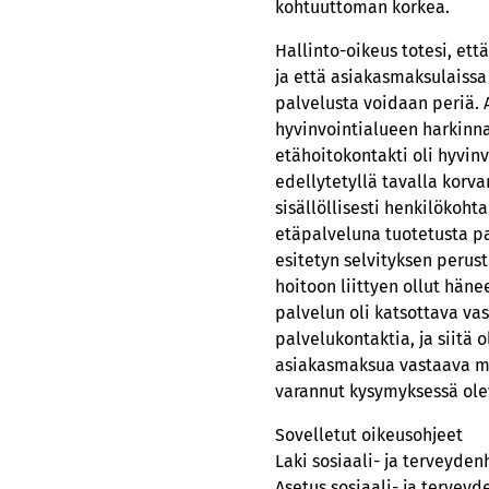
kohtuuttoman korkea.
Hallinto-oikeus totesi, ett
ja että asiakasmaksulaissa
palvelusta voidaan periä. 
hyvinvointialueen harkinnas
etähoitokontakti oli hyvin
edellytetyllä tavalla korv
sisällöllisesti henkilökoht
etäpalveluna tuotetusta p
esitetyn selvityksen perust
hoitoon liittyen ollut hän
palvelun oli katsottava vas
palvelukontaktia, ja siitä 
asiakasmaksua vastaava maks
varannut kysymyksessä olev
Sovelletut oikeusohjeet
Laki sosiaali- ja terveyde
Asetus sosiaali- ja tervey