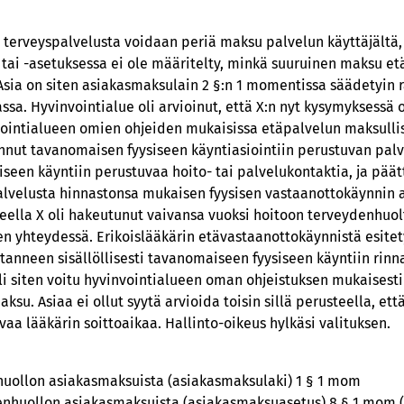
ä terveyspalvelusta voidaan periä maksu palvelun käyttäjältä, j
 tai -asetuksessa ei ole määritelty, minkä suuruinen maksu e
Asia on siten asiakasmaksulain 2 §:n 1 momentissa säädetyin r
sa. Hyvinvointialue oli arvioinut, että X:n nyt kysymyksessä 
vointialueen omien ohjeiden mukaisissa etäpalvelun maksulli
annut tavanomaisen fyysiseen käyntiasiointiin perustuvan palv
aiseen käyntiin perustuvaa hoito- tai palvelukontaktia, ja päät
alvelusta hinnastonsa mukaisen fyysisen vastaanottokäynnin 
eella X oli hakeutunut vaivansa vuoksi hoitoon terveydenhuolto
een yhteydessä. Erikoislääkärin etävastaanottokäynnistä esitet
tanneen sisällöllisesti tavanomaiseen fyysiseen käyntiin rinn
oli siten voitu hyvinvointialueen oman ohjeistuksen mukaisesti
u. Asiaa ei ollut syytä arvioida toisin sillä perusteella, ett
aa lääkärin soittoaikaa. Hallinto-oikeus hylkäsi valituksen.
nhuollon asiakasmaksuista (asiakasmaksulaki) 1 § 1 mom
denhuollon asiakasmaksuista (asiakasmaksuasetus) 8 § 1 mom 