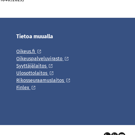
Tietoa muualla
Oikeus.fi
Oikeuspalveluvirasto
Syyttäjälaitos
Ulosottolaitos
Rikosseuraamuslaitos
Finlex