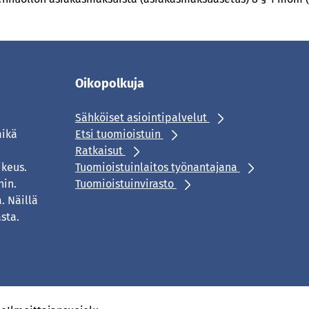
Oikopolkuja
Sähköiset asiointipalvelut
mikä
Etsi tuomioistuin
Ratkaisut
ikeus.
Tuomioistuinlaitos työnantajana
hin.
Tuomioistuinvirasto
. Näillä
sta.