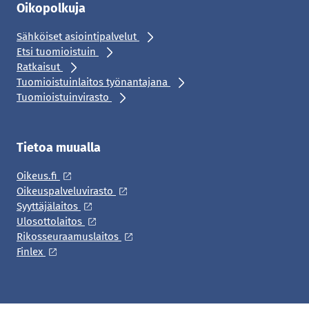
Oikopolkuja
Sähköiset asiointipalvelut
Etsi tuomioistuin
Ratkaisut
Tuomioistuinlaitos työnantajana
Tuomioistuinvirasto
Tietoa muualla
Oikeus.fi
Oikeuspalveluvirasto
Syyttäjälaitos
Ulosottolaitos
Rikosseuraamuslaitos
Finlex