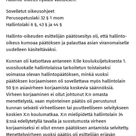
Sovelletut oikeusohjeet
Perusopetuslaki 32 § 1 mom
Hallintolaki 6 §, 43 § ja 44 §
Hallinto-oikeuden esittelijän päätösesitys oli, että hallinto-
oikeus kumoaa päätöksen ja palauttaa asian viranomaiselle
uudelleen käsiteltäväksi.
Kunnan oli katsottava antaneen X:lle koulukuljetuksesta 1.
vuosiluokalle hallintolaissa tarkoitetun toistaiseksi
voimassa olevan hallintopäätöksen, minkä vuoksi
päätöksen korjaamiseen oli sovellettava myös hallintolain
50 §:n asiavirheen korjaamista koskevia säännöksiä.
Virheen korjaaminen ei ollut johtunut X:n omasta
menettelystä, vaan myönteinen päätös oli perustunut
kunnan selvästi virheelliseen tai puutteelliseen selvitykseen
koskien X:n koulumatkaa. X:n mielipidettä hallintolain 34
§:ssä edellytetyllä tavalla ja suostumusta virheen
korjaamiseksi ei ollut ennen päätöksen antamista selvitetty.
Menettelyvirheen vuoksi päätös oli esittelijän eriävän