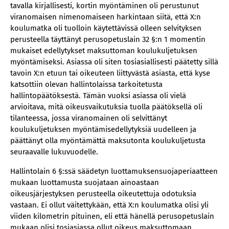
tavalla kirjallisesti, kortin myöntäminen oli perustunut
viranomaisen nimenomaiseen harkintaan siitä, että X:n
koulumatka oli tuolloin käytettävissä olleen selvityksen
perusteella täyttänyt perusopetuslain 32 §:n 1 momentin
mukaiset edellytykset maksuttoman koulukuljetuksen
myöntämiseksi. Asiassa oli siten tosiasiallisesti päätetty sillä
tavoin X:n etuun tai oikeuteen liittyvästä asiasta, että kyse
katsottiin olevan hallintolaissa tarkoitetusta
hallintopäätöksestä. Tämän vuoksi asiassa oli vielä
arvioitava, mitä oikeusvaikutuksia tuolla päätöksellä oli
tilanteessa, jossa viranomainen oli selvittänyt
koulukuljetuksen myöntämisedellytyksiä uudelleen ja
päättänyt olla myöntämättä maksutonta koulukuljetusta
seuraavalle lukuvuodelle.
Hallintolain 6 §:ssä säädetyn luottamuksensuojaperiaatteen
mukaan luottamusta suojataan ainoastaan
oikeusjärjestyksen perusteella oikeutettuja odotuksia
vastaan. Ei ollut väitettykään, että X:n koulumatka olisi yli
viiden kilometrin pituinen, eli että hänellä perusopetuslain
mukaan olisi tosiasiassa ollut oikeus maksuttomaan