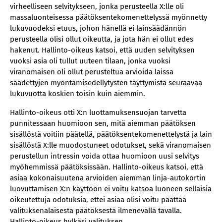
virheelliseen selvitykseen, jonka perusteella X:lle oli
massaluonteisessa päätöksentekomenettelyssä myönnetty
lukuvuodeksi etuus, johon hänellä ei lainsäädännön
perusteella olisi ollut oikeutta, ja jota hän ei ollut edes
hakenut. Hallinto-oikeus katsoi, että uuden selvityksen
vuoksi asia oli tullut uuteen tilaan, jonka vuoksi
viranomaisen oli ollut perusteltua arvioida laissa
säädettyjen myöntämisedellytysten täyttymistä seuraavaa
lukuvuotta koskien toisin kuin aiemmin.
Hallinto-oikeus otti X:n luottamuksensuojan tarvetta
punnitessaan huomioon sen, mitä aiemman päätöksen
sisällöstä voitiin päätellä, päätöksentekomenettelystä ja lain
sisällöstä X:lle muodostuneet odotukset, sekä viranomaisen
perustellun intressin voida ottaa huomioon uusi selvitys
myöhemmissä päätöksissään. Hallinto-oikeus katsoi, että
asiaa kokonaisuutena arvioiden aiemman linja-autokortin
luovuttamisen X:n käyttöön ei voitu katsoa luoneen sellaisia
oikeutettuja odotuksia, ettei asiaa olisi voitu päättää
valituksenalaisesta päätöksestä ilmenevällä tavalla.
Hallinto-oikeus hylkäsi valituksen.