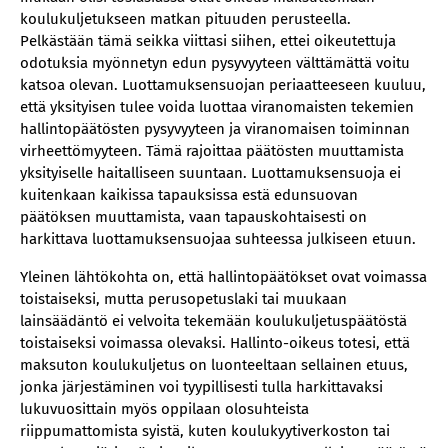
koulukuljetukseen matkan pituuden perusteella.
Pelkästään tämä seikka viittasi siihen, ettei oikeutettuja
odotuksia myönnetyn edun pysyvyyteen välttämättä voitu
katsoa olevan. Luottamuksensuojan periaatteeseen kuuluu,
että yksityisen tulee voida luottaa viranomaisten tekemien
hallintopäätösten pysyvyyteen ja viranomaisen toiminnan
virheettömyyteen. Tämä rajoittaa päätösten muuttamista
yksityiselle haitalliseen suuntaan. Luottamuksensuoja ei
kuitenkaan kaikissa tapauksissa estä edunsuovan
päätöksen muuttamista, vaan tapauskohtaisesti on
harkittava luottamuksensuojaa suhteessa julkiseen etuun.
Yleinen lähtökohta on, että hallintopäätökset ovat voimassa
toistaiseksi, mutta perusopetuslaki tai muukaan
lainsäädäntö ei velvoita tekemään koulukuljetuspäätöstä
toistaiseksi voimassa olevaksi. Hallinto-oikeus totesi, että
maksuton koulukuljetus on luonteeltaan sellainen etuus,
jonka järjestäminen voi tyypillisesti tulla harkittavaksi
lukuvuosittain myös oppilaan olosuhteista
riippumattomista syistä, kuten koulukyytiverkoston tai