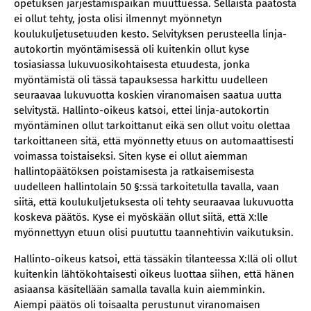
opetuksen järjestämispaikan muuttuessa. Sellaista päätöstä
ei ollut tehty, josta olisi ilmennyt myönnetyn
koulukuljetusetuuden kesto. Selvityksen perusteella linja-
autokortin myöntämisessä oli kuitenkin ollut kyse
tosiasiassa lukuvuosikohtaisesta etuudesta, jonka
myöntämistä oli tässä tapauksessa harkittu uudelleen
seuraavaa lukuvuotta koskien viranomaisen saatua uutta
selvitystä. Hallinto-oikeus katsoi, ettei linja-autokortin
myöntäminen ollut tarkoittanut eikä sen ollut voitu olettaa
tarkoittaneen sitä, että myönnetty etuus on automaattisesti
voimassa toistaiseksi. Siten kyse ei ollut aiemman
hallintopäätöksen poistamisesta ja ratkaisemisesta
uudelleen hallintolain 50 §:ssä tarkoitetulla tavalla, vaan
siitä, että koulukuljetuksesta oli tehty seuraavaa lukuvuotta
koskeva päätös. Kyse ei myöskään ollut siitä, että X:lle
myönnettyyn etuun olisi puututtu taannehtivin vaikutuksin.
Hallinto-oikeus katsoi, että tässäkin tilanteessa X:llä oli ollut
kuitenkin lähtökohtaisesti oikeus luottaa siihen, että hänen
asiaansa käsitellään samalla tavalla kuin aiemminkin.
Aiempi päätös oli toisaalta perustunut viranomaisen