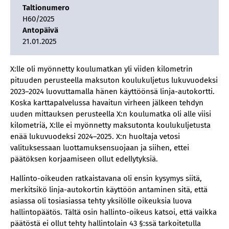
Taltionumero
H60/2025
Antopäivä
21.01.2025
X:lle oli myönnetty koulumatkan yli viiden kilometrin
pituuden perusteella maksuton koulukuljetus lukuvuodeksi
2023–2024 luovuttamalla hänen käyttöönsä linja-autokortti.
Koska karttapalvelussa havaitun virheen jälkeen tehdyn
uuden mittauksen perusteella X:n koulumatka oli alle viisi
kilometriä, X:lle ei myönnetty maksutonta koulukuljetusta
enää lukuvuodeksi 2024–2025. X:n huoltaja vetosi
valituksessaan luottamuksensuojaan ja siihen, ettei
päätöksen korjaamiseen ollut edellytyksiä.
Hallinto-oikeuden ratkaistavana oli ensin kysymys siitä,
merkitsikö linja-autokortin käyttöön antaminen sitä, että
asiassa oli tosiasiassa tehty yksilölle oikeuksia luova
hallintopäätös. Tältä osin hallinto-oikeus katsoi, että vaikka
päätöstä ei ollut tehty hallintolain 43 §:ssä tarkoitetulla