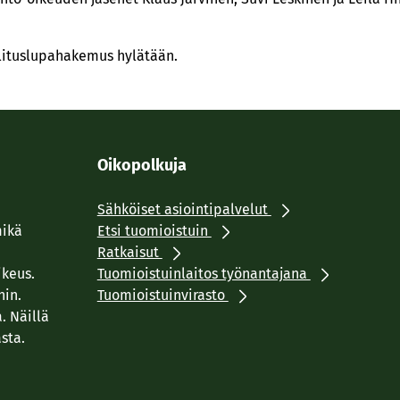
alituslupahakemus hylätään.
Oikopolkuja
Sähköiset asiointipalvelut
mikä
Etsi tuomioistuin
Ratkaisut
ikeus.
Tuomioistuinlaitos työnantajana
hin.
Tuomioistuinvirasto
. Näillä
sta.