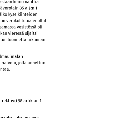
astaan keino nauttia
äverolain 85 a §:n 1
liko kyse kiinteiden
un verokohtelua ei ollut
samassa vesistössä oli
an vieressä sijaitsi
elun luonnetta liikunnan
oilmauimalan
palvelu, jolla annettiin
antaa.
ektiivi) 98 artiklan 1
Himanka, joka on myös