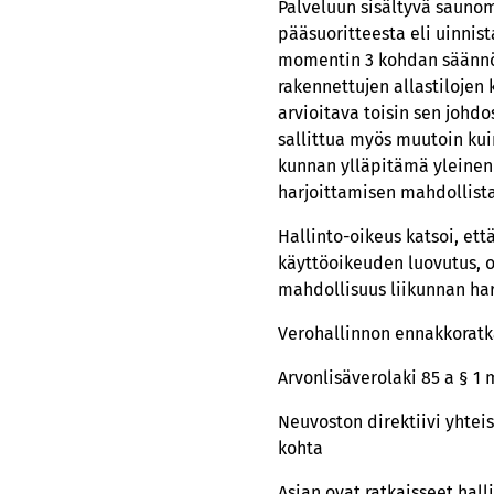
Palveluun sisältyvä saunom
pääsuoritteesta eli uinnist
momentin 3 kohdan säännöks
rakennettujen allastilojen
arvioitava toisin sen johd
sallittua myös muutoin kuin
kunnan ylläpitämä yleinen 
harjoittamisen mahdollista
Hallinto-oikeus katsoi, et
käyttöoikeuden luovutus, ol
mahdollisuus liikunnan har
Verohallinnon ennakkoratkai
Arvonlisäverolaki 85 a § 1
Neuvoston direktiivi yhteis
kohta
Asian ovat ratkaisseet hal