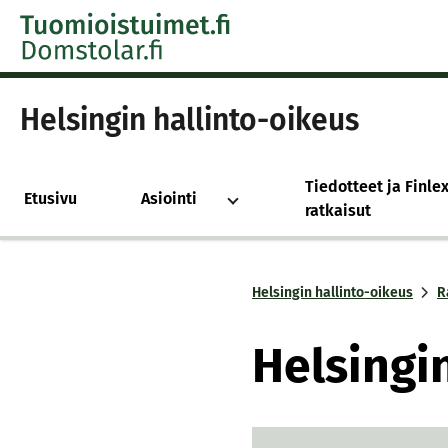
Skip to content -saavutettavuusohje
Helsingin hallinto-oikeus
Tiedotteet ja Finlex
Etusivu
Asiointi
ratkaisut
Helsingin hallinto-oikeus
R
Hel­sin­g