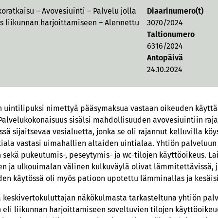
oratkaisu – Avovesiuinti – Palvelu jolla
Diaarinumero(t)
 liikunnan harjoittamiseen – Alennettu
3070/2024
Taltionumero
6316/2024
Antopäivä
24.10.2024
en uintilipuksi nimettyä pääsymaksua vastaan oikeuden käytt
. Palvelukokonaisuus sisälsi mahdollisuuden avovesiuintiin raj
sä sijaitsevaa vesialuetta, jonka se oli rajannut kelluvilla köysi
iala vastasi uimahallien altaiden uintialaa. Yhtiön palveluun 
ekä pukeutumis-, peseytymis- ja wc-tilojen käyttöoikeus. Lait
 ja ulkouimalan välinen kulkuväylä olivat lämmitettävissä, ja
den käytössä oli myös patioon upotettu lämminallas ja kesäisi
tä keskivertokuluttajan näkökulmasta tarkasteltuna yhtiön pal
eli liikunnan harjoittamiseen soveltuvien tilojen käyttöoike