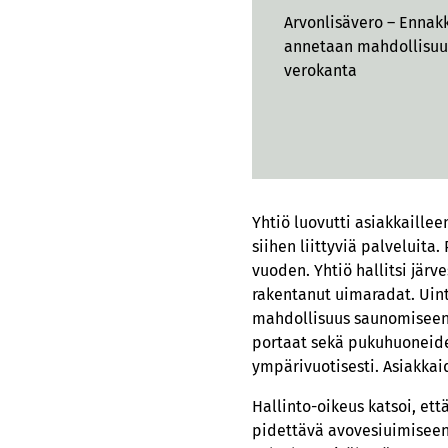
Arvonlisävero – Ennakk
annetaan mahdollisuus
verokanta
Yhtiö luovutti asiakkaille
siihen liittyviä palveluita
vuoden. Yhtiö hallitsi järves
rakentanut uimaradat. Uint
mahdollisuus saunomiseen s
portaat sekä pukuhuoneiden
ympärivuotisesti. Asiakkai
Hallinto-oikeus katsoi, et
pidettävä avovesiuimiseen 