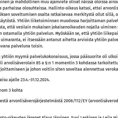
inen ja mahdollinen muu ajanviete olivat näissä oloissa aino
a parhaissa olosuhteissa. Hallinto-oikeus katsoi, ettei arvonlis
en soveltumisen osalta ratkaisevaa merkitystä ollut sillä, o
 käytöstä. Yhtiön liiketoiminnan muodossa harjoittaman palvel
osta, että vesilain mukaisen jokaisenoikeuden nojalla uiminen 
 ostamalla yhtiön palvelun. Myöskään se, että yhtiön liikepaik
uimaranta, ei itsessään antanut aihetta arvioida yhtiön palv
vana palveluna toisin.
tä yhtiön myymä palvelukokonaisuus, jossa pääsuorite oli ulk
i arvolisäverolain 85 a §:n 1 momentin 3 kohdassa tarkoitettu 
joittamiseen ja johon voitiin siten soveltaa alennettua verok
su ajalle 23.4.–31.12.2024.
 mom 3 kohta
estä arvonlisäverojärjestelmästä 2006/112/EY (arvonlisäverodir
linto-oikeuden jäsenet Klaus Järvinen, Suvi Leskinen ja Leila 