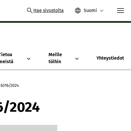
Hae sivustolta
Suomi
Tietoa
Meille
Yhteystiedot
meistä
töihin
 6316/​2024
6/​2024