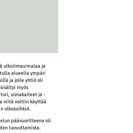
ää ulkoilmauimalaa ja
atulla alueella ympäri
llä ja jolle yhtiö oli
sisältyi myös
uri, uimakaiteet ja -
 niitä voitiin käyttää
n ulkosuihkut.
velun pääsuoritteena oli
uden luovuttamista.