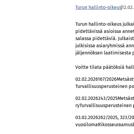
Turun hallinto-oikeus
12.02
Turun hallinto-oikeus julk
pidettävissä asioissa annet
salassa pidettäviä. Julkais
julkisissa asiaryhmissä ann
jäljennöksen laatimisesta 
Voitte tilata päätöksiä ha
02.02.2026167/2026Metsästy
Turvallisuusperusteinen poi
02.02.2026243/2025Metsäst
ryTurvallisuusperusteinen 
03.02.2026262/2025, 323/20
vuosilomaRikosseuraamusl