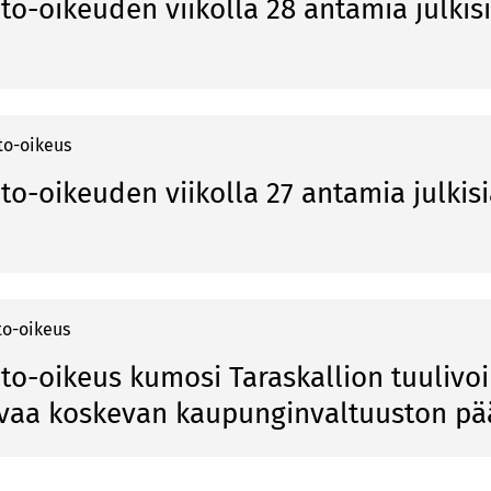
to-oikeuden viikolla 28 antamia julkis
to-oikeus
to-oikeuden viikolla 27 antamia julkis
to-oikeus
nto-oikeus kumosi Taraskallion tuuliv
avaa koskevan kaupunginvaltuuston p