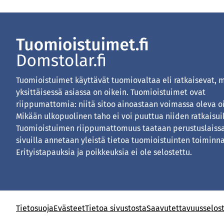
Tuomioistuimet käyttävät tuomiovaltaa eli ratkaisevat, 
yksittäisessä asiassa on oikein. Tuomioistuimet ovat
riippumattomia: niitä sitoo ainoastaan voimassa oleva o
Mikään ulkopuolinen taho ei voi puuttua niiden ratkaisui
Tuomioistuimen riippumattomuus taataan perustuslaissa
sivuilla annetaan yleistä tietoa tuomioistuinten toiminna
Erityistapauksia ja poikkeuksia ei ole selostettu.
Tietosuoja
Evästeet
Tietoa sivustosta
Saavutettavuusselos