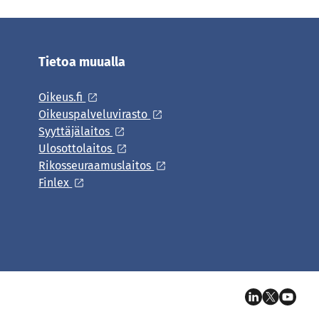
Tietoa muualla
Oikeus.fi
Oikeuspalveluvirasto
Syyttäjälaitos
Ulosottolaitos
Rikosseuraamuslaitos
Finlex