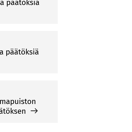
ia päätöksiä
ia päätöksiä
oimapuiston
äätöksen