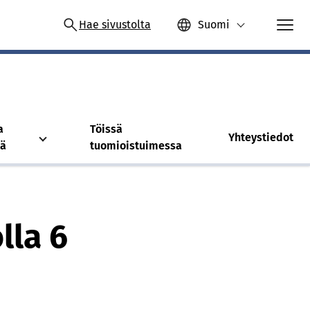
Hae sivustolta
Suomi
a
Töissä
Yhteystiedot
tä
tuomioistuimessa
lla 6