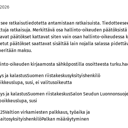
.2026
aisee ratkaisutiedotetta antamistaan ratkaisuista. Tiedotteese
tuja ratkaisuja. Merkittävä osa hallinto-oikeuden päätöksistä 
tavat päätökset kattavat siten vain osan hallinto-oikeudessa k
etut päätökset saattavat sisältää lain nojalla salassa pidettäv
peritään maksu.
llinto-oikeuden kirjaamosta sähköpostilla osoitteesta turku.h
s ja kalastusSuomen riistakeskusyksityishenkilö
kkeuslupa, susi, ei valitusoikeutta
ys ja kalastusSuomen riistakeskusSalon Seudun Luonnonsuoje
poikkeuslupa, susi
25Valtion virkamiesten palkkaus, työaika ja
aitosyksityishenkilöPalkan määräytyminen