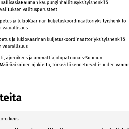
nallisasiaRauman kaupunginhallitusyksityishenkilö
valituksen valitusperusteet
etus ja lukioKaarinan kuljetuskoordinaattoriyksityishenkilö
 vaarallisuus
etus ja lukioKaarinan kuljetuskoordinaattoriyksityishenkilö
 vaarallisuus
tti, ajo-oikeus ja ammattiajolupaLounais-Suomen
löMääräaikainen ajokielto, törkeä liikenneturvallisuuden vaar
teita
to-oikeus