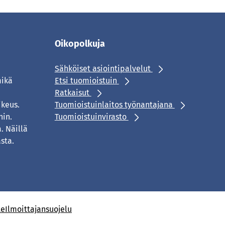
Oikopolkuja
Sähköiset asiointipalvelut
mikä
Etsi tuomioistuin
Ratkaisut
ikeus.
Tuomioistuinlaitos työnantajana
hin.
Tuomioistuinvirasto
. Näillä
sta.
te
Ilmoittajansuojelu