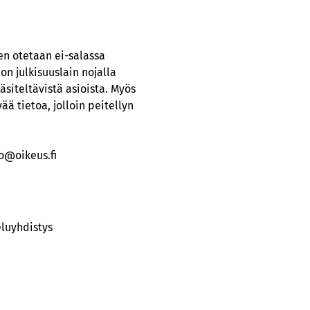
en otetaan ei-salassa
on julkisuuslain nojalla
äsiteltävistä asioista. Myös
ää tietoa, jolloin peitellyn
ao@oikeus.fi
luyhdistys