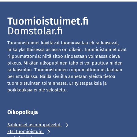
Tuomioistuimet käyttävät tuomiovaltaa eli ratkaisevat,
mikä yksittäisessä asiassa on oikein. Tuomioistuimet ovat
riippumattomia: niitä sitoo ainoastaan voimassa oleva
oikeus. Mikään ulkopuolinen taho ei voi puuttua niiden
ratkaisuihin. Tuomioistuimen riippumattomuus taataan
perustuslaissa. Näillä sivuilla annetaan yleistä tietoa
tuomioistuinten toiminnasta. Erityistapauksia ja
poikkeuksia ei ole selostettu.
Oikopolkuja
Sähköiset asiointipalvelut
Etsi tuomioistuin