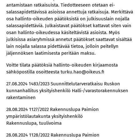
antamistaan ratkaisuista. Tiedotteeseen otetaan ei-
salassapidettävissä asioissa annettuja ratkaisuja. Merkittävä
osa hallinto-oikeuden päätöksistä on julkisuuslain nojalla
salassapidettäviä. Julkaistavat päätökset kattavat siten vain
osan hallinto-oikeudessa käsiteltävistä asioista. Myös
julkisissa asiaryhmissä annetut päätökset saattavat sisältää
lain nojalla salassa pidettävää tietoa, jolloin peitellyn
jäljennöksen laatimisesta peritään maksu.
Voitte tilata päätöksiä hallinto-oikeuden kirjaamosta
sähköpostilla osoitteesta turku.hao@oikeus.fi
27.08.2024 1483/2023 Suunnittelutarveratkaisu Ruskon
kunnanhallitus yksityishenkilö Halli-/varastorakennuksen
rakentaminen
28.08.2024 1127/2022 Rakennuslupa Paimion
ympäristölautakunta yksityishenkilö
Rakennuslupa, tuulivoima
28.08.2024 1128/2022 Rakennuslupa Paimion