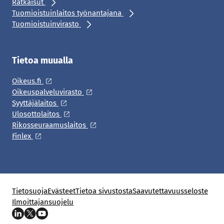
Ratkaisut
Tuomioistuinlaitos työnantajana
Tuomioistuinvirasto
Tietoa muualla
Oikeus.fi
Oikeuspalveluvirasto
Syyttäjälaitos
Ulosottolaitos
Rikosseuraamuslaitos
Finlex
Tietosuoja
Evästeet
Tietoa sivustosta
Saavutettavuusseloste
Ilmoittajansuojelu