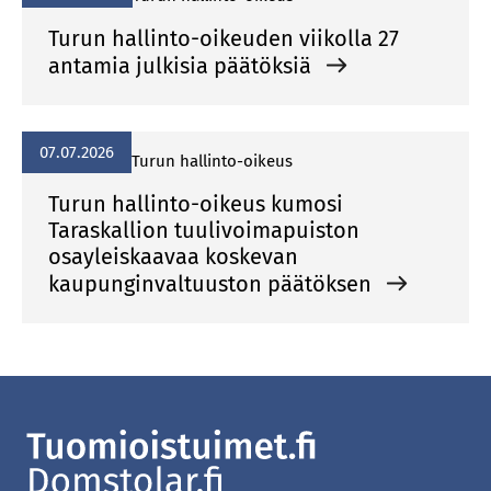
Turun hallinto-oikeuden viikolla 27
antamia julkisia päätöksiä
07.07.2026
Turun hallinto-oikeus
Turun hallinto-oikeus kumosi
Taraskallion tuulivoimapuiston
osayleiskaavaa koskevan
kaupunginvaltuuston päätöksen