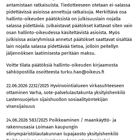
antamistaan ratkaisuista. Tiedotteeseen otetaan ei-salassa
pidettävissä asioissa annettuja ratkaisuja. Merkittävä osa
hallinto-oikeuden päätöksistä on julkisuuslain nojalla
salassa pidettäviä. Julkaistavat päätökset kattavat siten vain
osan hallinto-oikeudessa käsiteltävistä asioista. Myös
julkisissa asiaryhmissä annetut päätökset saattavat sisältää
lain nojalla salassa pidettävää tietoa, jolloin peitellyn
jäljennöksen laatimisesta peritään maksu.
Voitte tilata päätöksiä hallinto-oikeuden kirjaamosta
sähköpostilla osoitteesta turku.hao@oikeus.fi
22.06.2026 2232/2025 Hyvinvointialueen virkasuhteeseen
ottaminen Varha, sote-palvelulautakunta yksityishenkilö
Lastensuojelun sijaishuollon sosiaalityöntekijän
viransijaisuus
24.06.2026 583/2025 Poikkeaminen / maankäyttö- ja
rakennusasia Loimaan kaupungin
elinympäristölautakunnan lupajaosto yksityishenkilö