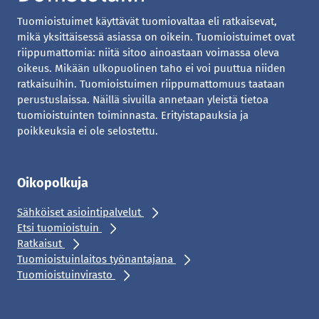
Tuomioistuimet käyttävät tuomiovaltaa eli ratkaisevat,
mikä yksittäisessä asiassa on oikein. Tuomioistuimet ovat
riippumattomia: niitä sitoo ainoastaan voimassa oleva
oikeus. Mikään ulkopuolinen taho ei voi puuttua niiden
ratkaisuihin. Tuomioistuimen riippumattomuus taataan
perustuslaissa. Näillä sivuilla annetaan yleistä tietoa
tuomioistuinten toiminnasta. Erityistapauksia ja
poikkeuksia ei ole selostettu.
Oikopolkuja
Sähköiset asiointipalvelut
Etsi tuomioistuin
Ratkaisut
Tuomioistuinlaitos työnantajana
Tuomioistuinvirasto