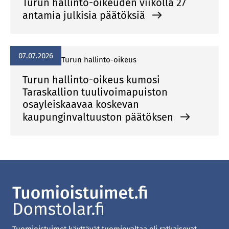
Turun hallinto-oikeuden viikolla 27
antamia julkisia päätöksiä
07.07.2026
Turun hallinto-oikeus
Turun hallinto-oikeus kumosi
Taraskallion tuulivoimapuiston
osayleiskaavaa koskevan
kaupunginvaltuuston päätöksen