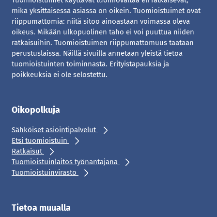
Tuomioistuimet käyttävät tuomiovaltaa eli ratkaisevat,
mikä yksittäisessä asiassa on oikein. Tuomioistuimet ovat
riippumattomia: niitä sitoo ainoastaan voimassa oleva
oikeus. Mikään ulkopuolinen taho ei voi puuttua niiden
ratkaisuihin. Tuomioistuimen riippumattomuus taataan
perustuslaissa. Näillä sivuilla annetaan yleistä tietoa
tuomioistuinten toiminnasta. Erityistapauksia ja
poikkeuksia ei ole selostettu.
Oikopolkuja
Sähköiset asiointipalvelut
Etsi tuomioistuin
Ratkaisut
Tuomioistuinlaitos työnantajana
Tuomioistuinvirasto
Tietoa muualla