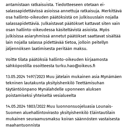
antamistaan ratkaisuista. Tiedotteeseen otetaan ei-
salassapidettävissä asioissa annettuja ratkaisuja. Merkittävä
osa hallinto-oikeuden päätöksistä on julkisuuslain nojalla
salassapidettäviä. Julkaistavat päätökset kattavat siten vain
osan hallinto-oikeudessa käsiteltävistä asioista. Myös
julkisissa asiaryhmissä annetut päätökset saattavat sisältää
lain nojalla salassa pidettävää tietoa, jolloin peitellyn
jäljennöksen laatimisesta peritään maksu.
Voitte tilata päätöksiä hallinto-oikeuden kirjaamosta
sähköpostilla osoitteesta turku.hao@oikeus.fi
13.05.2024 1497/2023 Muu jätelain mukainen asia Mynämäen
tekninen lautakunta yksityishenkilö Teettämisuhan
täytäntöönpano Mynälahdelle uponneen aluksen
poistamiseksi yhteiseltä vesialueelta
14.05.2024 1803/2022 Muu luonnonsuojeluasia Lounais-
Suomen aluehallintovirasto yksityishenkilö Eläintautilain
mukainen seuraamusmaksu koiran säännösten vastaisesta
maahantuonnista