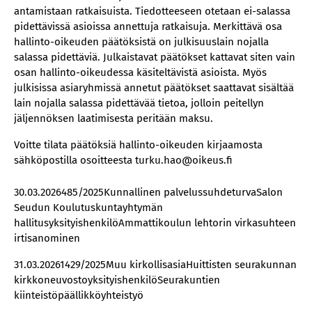
antamistaan ratkaisuista. Tiedotteeseen otetaan ei-salassa
pidettävissä asioissa annettuja ratkaisuja. Merkittävä osa
hallinto-oikeuden päätöksistä on julkisuuslain nojalla
salassa pidettäviä. Julkaistavat päätökset kattavat siten vain
osan hallinto-oikeudessa käsiteltävistä asioista. Myös
julkisissa asiaryhmissä annetut päätökset saattavat sisältää
lain nojalla salassa pidettävää tietoa, jolloin peitellyn
jäljennöksen laatimisesta peritään maksu.
Voitte tilata päätöksiä hallinto-oikeuden kirjaamosta
sähköpostilla osoitteesta turku.hao@oikeus.fi
30.03.2026485/2025Kunnallinen palvelussuhdeturvaSalon
Seudun Koulutuskuntayhtymän
hallitusyksityishenkilöAmmattikoulun lehtorin virkasuhteen
irtisanominen
31.03.20261429/2025Muu kirkollisasiaHuittisten seurakunnan
kirkkoneuvostoyksityishenkilöSeurakuntien
kiinteistöpäällikköyhteistyö