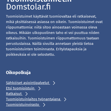
Tuomioistuimet käyttävät tuomiovaltaa eli ratkaisevat,
mikä yksittäisessä asiassa on oikein. Tuomioistuimet ovat
riippumattomia: niitä sitoo ainoastaan voimassa oleva
oikeus. Mikään ulkopuolinen taho ei voi puuttua niiden
ratkaisuihin. Tuomioistuimen riippumattomuus taataan
perustuslaissa. Näillä sivuilla annetaan yleistä tietoa
tuomioistuinten toiminnasta. Erityistapauksia ja
poikkeuksia ei ole selostettu.
Oikopolkuja
Sähköiset asiointipalvelut
Etsi tuomioistuin
Ratkaisut
Tuomioistuinlaitos työnantajana
Tuomioistuinvirasto