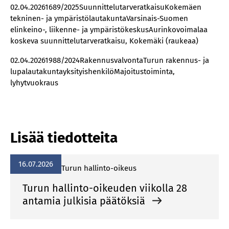
02.04.20261689/2025SuunnittelutarveratkaisuKokemäen
tekninen- ja ympäristölautakuntaVarsinais-Suomen
elinkeino-, liikenne- ja ympäristökeskusAurinkovoimalaa
koskeva suunnittelutarveratkaisu, Kokemäki (raukeaa)
02.04.20261988/2024RakennusvalvontaTurun rakennus- ja
lupalautakuntayksityishenkilöMajoitustoiminta,
lyhytvuokraus
Lisää tiedotteita
16.07.2026
Turun hallinto-oikeus
Turun hallinto-oikeuden viikolla 28
antamia julkisia päätöksiä