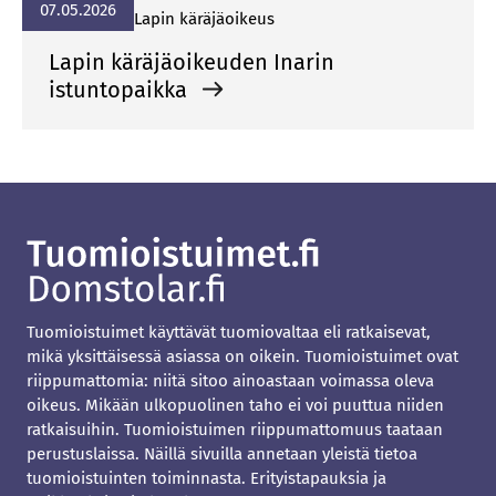
07.05.2026
La­pin kä­rä­jä­oi­keus
Lapin käräjäoikeuden Inarin
istuntopaikka
Tuomioistuimet käyttävät tuomiovaltaa eli ratkaisevat,
mikä yksittäisessä asiassa on oikein. Tuomioistuimet ovat
riippumattomia: niitä sitoo ainoastaan voimassa oleva
oikeus. Mikään ulkopuolinen taho ei voi puuttua niiden
ratkaisuihin. Tuomioistuimen riippumattomuus taataan
perustuslaissa. Näillä sivuilla annetaan yleistä tietoa
tuomioistuinten toiminnasta. Erityistapauksia ja