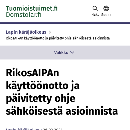
Skip to content -saavutettavuusohje
Haku
Suomi
Lapin käräjäoikeus
RikosAIPAn käyttöönotto ja päivitetty ohje sähköisestä asioinnista
Valikko
RikosAIPAn
käyttöönotto ja
päivitetty ohje
sähköisestä asioinnista