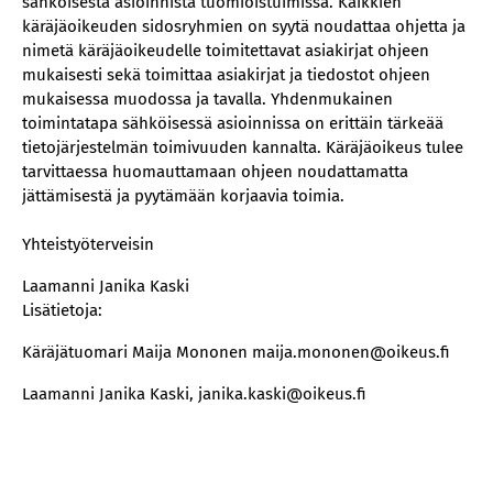
sähköisestä asioinnista tuomioistuimissa. Kaikkien
käräjäoikeuden sidosryhmien on syytä noudattaa ohjetta ja
nimetä käräjäoikeudelle toimitettavat asiakirjat ohjeen
mukaisesti sekä toimittaa asiakirjat ja tiedostot ohjeen
mukaisessa muodossa ja tavalla. Yhdenmukainen
toimintatapa sähköisessä asioinnissa on erittäin tärkeää
tietojärjestelmän toimivuuden kannalta. Käräjäoikeus tulee
tarvittaessa huomauttamaan ohjeen noudattamatta
jättämisestä ja pyytämään korjaavia toimia.
Yhteistyöterveisin
Laamanni Janika Kaski
Lisätietoja:
Käräjätuomari Maija Mononen maija.mononen@oikeus.fi
Laamanni Janika Kaski, janika.kaski@oikeus.fi