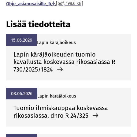
Ohje_asianosaisille_fi
[pdf, 198.6 KB]
Lisää tiedotteita
15.06.2026
La­pin kä­rä­jä­oi­keus
Lapin käräjäoikeuden tuomio
kavallusta koskevassa rikosasiassa R
730/2025/1824
08.06.2026
La­pin kä­rä­jä­oi­keus
Tuomio ihmiskauppaa koskevassa
rikosasiassa, dnro R 24/325