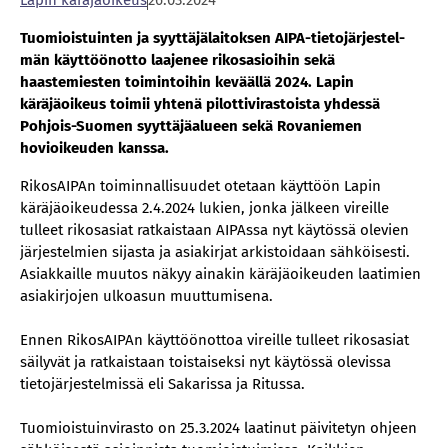
La­pin kä­rä­jä­oi­keus
26.03.2024
Tuo­miois­tuin­ten ja syyt­tä­jä­lai­tok­sen AIPA-tie­to­jär­jes­tel­
män käyt­töön­ot­to laa­je­nee ri­ko­s­asioi­hin sekä
haastemiesten toimintoihin keväällä 2024. Lapin
käräjäoikeus toimii yhtenä pilottivirastoista yhdessä
Pohjois-Suomen syyttäjäalueen sekä Rovaniemen
hovioikeuden kanssa.
RikosAIPAn toiminnallisuudet otetaan käyttöön Lapin
käräjäoikeudessa 2.4.2024 lukien, jonka jälkeen vireille
tulleet rikosasiat ratkaistaan AIPAssa nyt käytössä olevien
järjestelmien sijasta ja asiakirjat arkistoidaan sähköisesti.
Asiakkaille muutos näkyy ainakin käräjäoikeuden laatimien
asiakirjojen ulkoasun muuttumisena.
Ennen RikosAIPAn käyttöönottoa vireille tulleet rikosasiat
säilyvät ja ratkaistaan toistaiseksi nyt käytössä olevissa
tietojärjestelmissä eli Sakarissa ja Ritussa.
Tuomioistuinvirasto on 25.3.2024 laatinut päivitetyn ohjeen