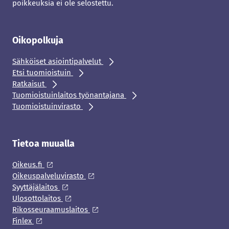
poikkeuksia ei ole selostettu.
Oikopolkuja
Sähköiset asiointipalvelut
Etsi tuomioistuin
Ratkaisut
Tuomioistuinlaitos työnantajana
Tuomioistuinvirasto
Tietoa muualla
Oikeus.fi
Oikeuspalveluvirasto
Syyttäjälaitos
Ulosottolaitos
Rikosseuraamuslaitos
Finlex