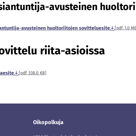
siantuntija-avusteinen huoltori
antuntija-avusteinen huoltoriitojen sovitteluesite
[pdf, 1.0 M
ovittelu riita-asioissa
taesite
[pdf, 538.0 KB]
Oikopolkuja