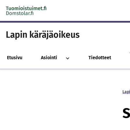
Skip to content -saavutettavuusohje
Lapin käräjäoikeus
Etusivu
Asiointi
Tiedotteet
Lap
S