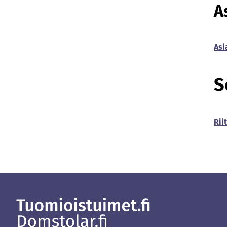
A
Asi
S
Rii