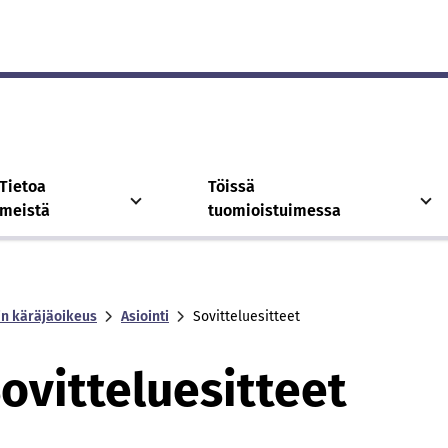
Tietoa
Töissä
meistä
tuomioistuimessa
in käräjäoikeus
Asiointi
Sovitteluesitteet
ovitteluesitteet