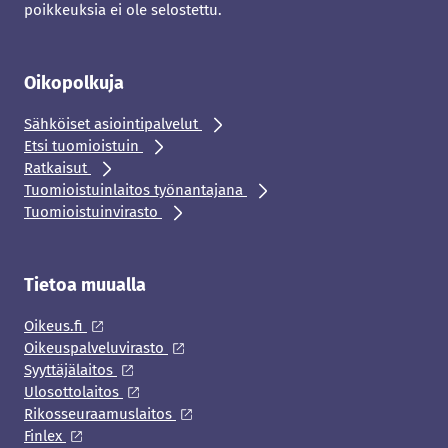
poikkeuksia ei ole selostettu.
Oikopolkuja
Sähköiset asiointipalvelut
Etsi tuomioistuin
Ratkaisut
Tuomioistuinlaitos työnantajana
Tuomioistuinvirasto
Tietoa muualla
Oikeus.fi
Oikeuspalveluvirasto
Syyttäjälaitos
Ulosottolaitos
Rikosseuraamuslaitos
Finlex