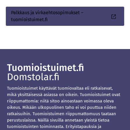
Palkkaus ja virkaehtosopimukset –
Sisäinen
tuomioistuimet.fi
linkki
Tuomioistuimet käyttävät tuomiovaltaa eli ratkaisevat,
mikä yksittäisessä asiassa on oikein. Tuomioistuimet ovat
riippumattomia: niitä sitoo ainoastaan voimassa oleva
oikeus. Mikään ulkopuolinen taho ei voi puuttua niiden
ratkaisuihin. Tuomioistuimen riippumattomuus taataan
perustuslaissa. Näillä sivuilla annetaan yleistä tietoa
tuomioistuinten toiminnasta. Erityistapauksia ja