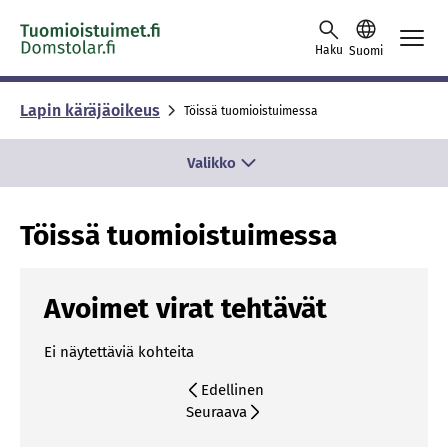
Skip to content -saavutettavuusohje
Haku
Suomi
Lapin käräjäoikeus
Töissä tuomioistuimessa
Valikko
Töissä tuomioistuimessa
Avoimet virat tehtävät
Ei näytettäviä kohteita
Edellinen
Seuraava