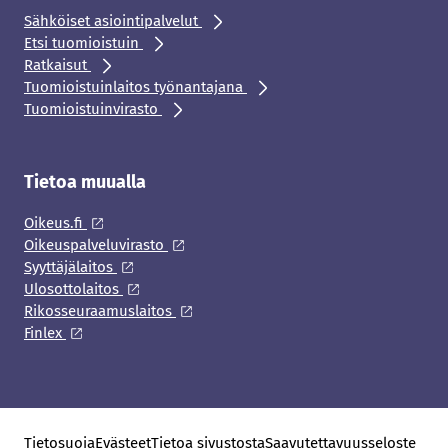
Sähköiset asiointipalvelut
Etsi tuomioistuin
Ratkaisut
Tuomioistuinlaitos työnantajana
Tuomioistuinvirasto
Tietoa muualla
Oikeus.fi
Oikeuspalveluvirasto
Syyttäjälaitos
Ulosottolaitos
Rikosseuraamuslaitos
Finlex
Tietosuoja
Evästeet
Tietoa sivustosta
Saavutettavuusseloste