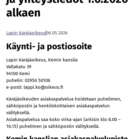
alkaen
La­pin kä­rä­jä­oi­keus
06.05.2026
Käynti- ja postiosoite
Lapin käräjäoikeus, Kemin kanslia
Valtakatu 39
94100 Kemi
puhelin: 02956 50106
e-posti: lappi.ko@oikeus.fi
Käräjäoikeuden asiakaspalvelua hoidetaan puhelimen,
sähköpostin ja henkilökohtaisen asiakaspalvelun
välityksellä.
Asiakaspalvelua saa koko virka-ajan (arkisin klo 8.00 –
16.15) puhelimen ja sähköpostin välityksellä.