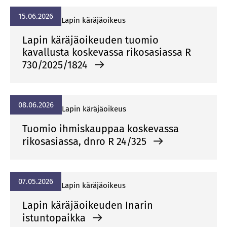
15.06.2026
La­pin kä­rä­jä­oi­keus
Lapin käräjäoikeuden tuomio
kavallusta koskevassa rikosasiassa R
730/2025/1824
08.06.2026
La­pin kä­rä­jä­oi­keus
Tuomio ihmiskauppaa koskevassa
rikosasiassa, dnro R 24/325
07.05.2026
La­pin kä­rä­jä­oi­keus
Lapin käräjäoikeuden Inarin
istuntopaikka