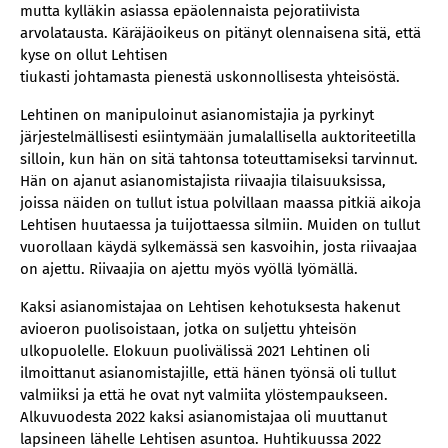
mutta kylläkin asiassa epäolennaista pejoratiivista
arvolatausta. Käräjäoikeus on pitänyt olennaisena sitä, että
kyse on ollut Lehtisen
tiukasti johtamasta pienestä uskonnollisesta yhteisöstä.
Lehtinen on manipuloinut asianomistajia ja pyrkinyt
järjestelmällisesti esiintymään jumalallisella auktoriteetilla
silloin, kun hän on sitä tahtonsa toteuttamiseksi tarvinnut.
Hän on ajanut asianomistajista riivaajia tilaisuuksissa,
joissa näiden on tullut istua polvillaan maassa pitkiä aikoja
Lehtisen huutaessa ja tuijottaessa silmiin. Muiden on tullut
vuorollaan käydä sylkemässä sen kasvoihin, josta riivaajaa
on ajettu. Riivaajia on ajettu myös vyöllä lyömällä.
Kaksi asianomistajaa on Lehtisen kehotuksesta hakenut
avioeron puolisoistaan, jotka on suljettu yhteisön
ulkopuolelle. Elokuun puolivälissä 2021 Lehtinen oli
ilmoittanut asianomistajille, että hänen työnsä oli tullut
valmiiksi ja että he ovat nyt valmiita ylöstempaukseen.
Alkuvuodesta 2022 kaksi asianomistajaa oli muuttanut
lapsineen lähelle Lehtisen asuntoa. Huhtikuussa 2022