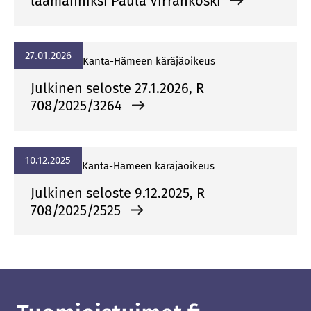
laamanniksi Paula Virrankoski
27.01.2026
Kan­ta-Hä­meen kä­rä­jä­oi­keus
Julkinen seloste 27.1.2026, R
708/2025/3264
10.12.2025
Kan­ta-Hä­meen kä­rä­jä­oi­keus
Julkinen seloste 9.12.2025, R
708/2025/2525