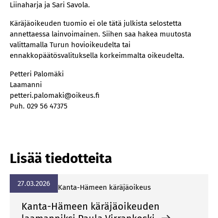
Liinaharja ja Sari Savola.
Käräjäoikeuden tuomio ei ole tätä julkista selostetta
annettaessa lainvoimainen. Siihen saa hakea muutosta
valittamalla Turun hovioikeudelta tai
ennakkopäätösvalituksella korkeimmalta oikeudelta.
Petteri Palomäki
Laamanni
petteri.palomaki@oikeus.fi
Puh. 029 56 47375
Lisää tiedotteita
27.03.2026
Kan­ta-Hä­meen kä­rä­jä­oi­keus
Kanta-Hämeen käräjäoikeuden