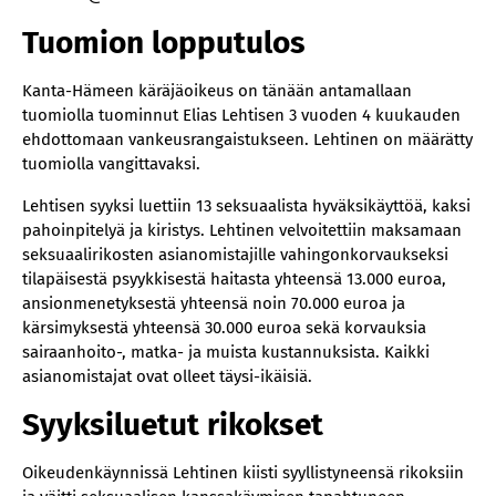
Tuomion lopputulos
Kanta-Hämeen käräjäoikeus on tänään antamallaan
tuomiolla tuominnut Elias Lehtisen 3 vuoden 4 kuukauden
ehdottomaan vankeusrangaistukseen. Lehtinen on määrätty
tuomiolla vangittavaksi.
Lehtisen syyksi luettiin 13 seksuaalista hyväksikäyttöä, kaksi
pahoinpitelyä ja kiristys. Lehtinen velvoitettiin maksamaan
seksuaalirikosten asianomistajille vahingonkorvaukseksi
tilapäisestä psyykkisestä haitasta yhteensä 13.000 euroa,
ansionmenetyksestä yhteensä noin 70.000 euroa ja
kärsimyksestä yhteensä 30.000 euroa sekä korvauksia
sairaanhoito-, matka- ja muista kustannuksista. Kaikki
asianomistajat ovat olleet täysi-ikäisiä.
Syyksiluetut rikokset
Oikeudenkäynnissä Lehtinen kiisti syyllistyneensä rikoksiin