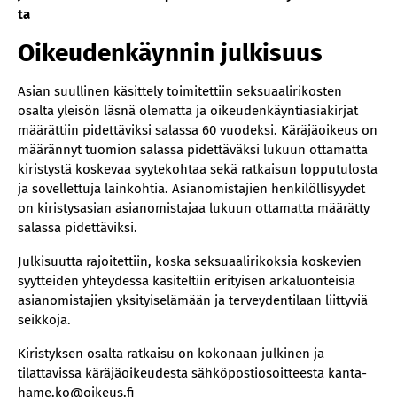
ta
Oikeudenkäynnin julkisuus
​Asian suullinen käsittely toimitettiin seksuaalirikosten
osalta yleisön läsnä olematta ja oikeudenkäyntiasiakirjat
määrättiin pidettäviksi salassa 60 vuodeksi. Käräjäoikeus on
määrännyt tuomion salassa pidettäväksi lukuun ottamatta
kiristystä koskevaa syytekohtaa sekä ratkaisun lopputulosta
ja sovellettuja lainkohtia. Asianomistajien henkilöllisyydet
on kiristysasian asianomistajaa lukuun ottamatta määrätty
salassa pidettäviksi.
Julkisuutta rajoitettiin, koska seksuaalirikoksia koskevien
syytteiden yhteydessä käsiteltiin erityisen arkaluonteisia
asianomistajien yksityiselämään ja terveydentilaan liittyviä
seikkoja.
Kiristyksen osalta ratkaisu on kokonaan julkinen ja
tilattavissa käräjäoikeudesta sähköpostiosoitteesta kanta-
hame.ko@oikeus.fi