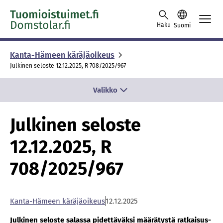
Skip to content -saavutettavuusohje
Haku
Suomi
Kanta-Hämeen käräjäoikeus
Julkinen seloste 12.12.2025, R 708/2025/967
Valikko
Julkinen seloste
12.12.2025, R
708/2025/967
Kan­ta-Hä­meen kä­rä­jä­oi­keus
12.12.2025
Jul­ki­nen se­los­te sa­las­sa pi­det­tä­väk­si mää­rä­tys­tä rat­kai­sus­