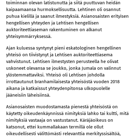
toiminnan olevan latistunutta ja siitä puuttuvan heidän
kaipaamaansa hurmoksellisuutta. Lehtinen oli osannut
puhua kielillä ja saanut ilmestyksiä. Asianosaisten erityisen
hengellisen yhteyden ja Lehtisen hengellisen
auktoriteettiaseman rakentuminen on alkanut
yhteisymmärryksessä.
Ajan kuluessa syntynyt pieni eskatologinen hengellinen
yhteisö on tiivistynyt ja Lehtisen auktoriteettiasema
vahvistunut. Lehtisen ilmestysten perusteella he olivat
uskoneet olevansa se joukko, jonka Jumala on valinnut
ylöstemmattaviksi. Yhteisö oli Lehtisen johdolla
irrottautunut branhamilaisesta yhteisöstä vuoden 2018
aikana ja katkaissut yhteydenpitonsa ulkopuolelle
jääneisiin läheisiinsä.
Asianosaisten muodostamasta pienestä yhteisöstä on
käytetty oikeudenkäynnissä nimityksiä lahko tai kultti, mitä
nimityksiä vastaaja on vastustanut. Käräjäoikeus on
katsonut, ettei kummallakaan termillä ole ollut
oikeudellisesti välittömästi relevanttia merkityssisältöä,