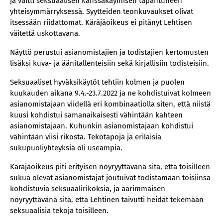
ja väitti seksuaalisen kanssakäymisen tapahtuneen
yhteisymmärryksessä. Syytteiden teonkuvaukset olivat
itsessään riidattomat. Käräjäoikeus ei pitänyt Lehtisen
väitettä uskottavana.
Näyttö perustui asianomistajien ja todistajien kertomusten
lisäksi kuva- ja äänitallenteisiin sekä kirjallisiin todisteisiin.
Seksuaaliset hyväksikäytöt tehtiin kolmen ja puolen
kuukauden aikana 9.4.-23.7.2022 ja ne kohdistuivat kolmeen
asianomistajaan viidellä eri kombinaatiolla siten, että niistä
kuusi kohdistui samanaikaisesti vähintään kahteen
asianomistajaan. Kuhunkin asianomistajaan kohdistui
vähintään viisi rikosta. Tekotapoja ja erilaisia
sukupuoliyhteyksiä oli useampia.
Käräjäoikeus piti erityisen nöyryyttävänä sitä, että toisilleen
sukua olevat asianomistajat joutuivat todistamaan toisiinsa
kohdistuvia seksuaalirikoksia, ja äärimmäisen
nöyryyttävänä sitä, että Lehtinen taivutti heidät tekemään
seksuaalisia tekoja toisilleen.