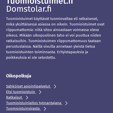
Tuomioistuimet käyttävät tuomiovaltaa eli ratkaisevat,
mikä yksittäisessä asiassa on oikein. Tuomioistuimet ovat
riippumattomia: niitä sitoo ainoastaan voimassa oleva
oikeus. Mikään ulkopuolinen taho ei voi puuttua niiden
ratkaisuihin. Tuomioistuimen riippumattomuus taataan
perustuslaissa. Näillä sivuilla annetaan yleistä tietoa
tuomioistuinten toiminnasta. Erityistapauksia ja
poikkeuksia ei ole selostettu.
Oikopolkuja
Sähköiset asiointipalvelut
Etsi tuomioistuin
Ratkaisut
Tuomioistuinlaitos työnantajana
Tuomioistuinvirasto