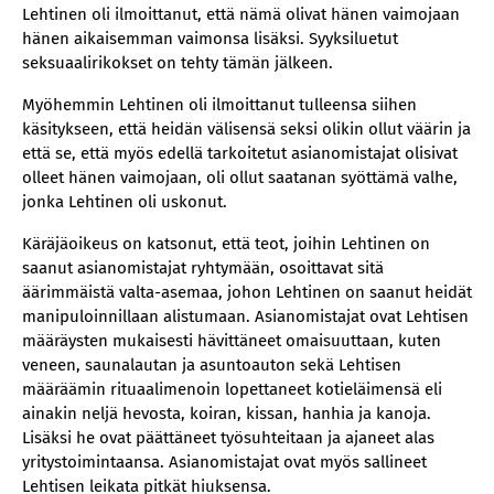
Lehtinen oli ilmoittanut, että nämä olivat hänen vaimojaan
hänen aikaisemman vaimonsa lisäksi. Syyksiluetut
seksuaalirikokset on tehty tämän jälkeen.
Myöhemmin Lehtinen oli ilmoittanut tulleensa siihen
käsitykseen, että heidän välisensä seksi olikin ollut väärin ja
että se, että myös edellä tarkoitetut asianomistajat olisivat
olleet hänen vaimojaan, oli ollut saatanan syöttämä valhe,
jonka Lehtinen oli uskonut.
Käräjäoikeus on katsonut, että teot, joihin Lehtinen on
saanut asianomistajat ryhtymään, osoittavat sitä
äärimmäistä valta-asemaa, johon Lehtinen on saanut heidät
manipuloinnillaan alistumaan. Asianomistajat ovat Lehtisen
määräysten mukaisesti hävittäneet omaisuuttaan, kuten
veneen, saunalautan ja asuntoauton sekä Lehtisen
määräämin rituaalimenoin lopettaneet kotieläimensä eli
ainakin neljä hevosta, koiran, kissan, hanhia ja kanoja.
Lisäksi he ovat päättäneet työsuhteitaan ja ajaneet alas
yritystoimintaansa. Asianomistajat ovat myös sallineet
Lehtisen leikata pitkät hiuksensa.