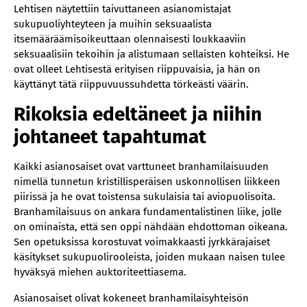
Lehtisen näytettiin taivuttaneen asianomistajat
sukupuoliyhteyteen ja muihin seksuaalista
itsemääräämisoikeuttaan olennaisesti loukkaaviin
seksuaalisiin tekoihin ja alistumaan sellaisten kohteiksi. He
ovat olleet Lehtisestä erityisen riippuvaisia, ja hän on
käyttänyt tätä riippuvuussuhdetta törkeästi väärin.
Rikoksia edeltäneet ja niihin
johtaneet tapahtumat
​Kaikki asianosaiset ovat varttuneet branhamilaisuuden
nimellä tunnetun kristillisperäisen uskonnollisen liikkeen
piirissä ja he ovat toistensa sukulaisia tai aviopuolisoita.
Branhamilaisuus on ankara fundamentalistinen liike, jolle
on ominaista, että sen oppi nähdään ehdottoman oikeana.
Sen opetuksissa korostuvat voimakkaasti jyrkkärajaiset
käsitykset sukupuolirooleista, joiden mukaan naisen tulee
hyväksyä miehen auktoriteettiasema.
Asianosaiset olivat kokeneet branhamilaisyhteisön