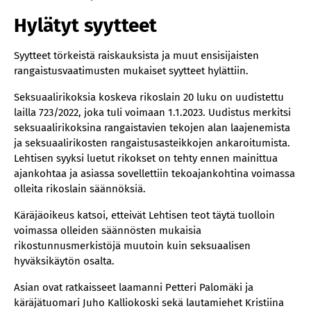
Hylätyt syytteet
​Syytteet törkeistä raiskauksista ja muut ensisijaisten
rangaistusvaatimusten mukaiset syytteet hylättiin.
Seksuaalirikoksia koskeva rikoslain 20 luku on uudistettu
lailla 723/2022, joka tuli voimaan 1.1.2023. Uudistus merkitsi
seksuaalirikoksina rangaistavien tekojen alan laajenemista
ja seksuaalirikosten rangaistusasteikkojen ankaroitumista.
Lehtisen syyksi luetut rikokset on tehty ennen mainittua
ajankohtaa ja asiassa sovellettiin tekoajankohtina voimassa
olleita rikoslain säännöksiä.
Käräjäoikeus katsoi, etteivät Lehtisen teot täytä tuolloin
voimassa olleiden säännösten mukaisia
rikostunnusmerkistöjä muutoin kuin seksuaalisen
hyväksikäytön osalta.
Asian ovat ratkaisseet laamanni Petteri Palomäki ja
käräjätuomari Juho Kalliokoski sekä lautamiehet Kristiina