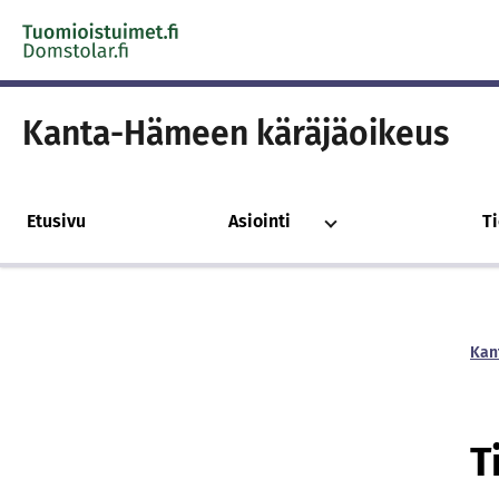
Skip to content -saavutettavuusohje
Kanta-Hämeen käräjäoikeus
Etusivu
Asiointi
T
Kan
T