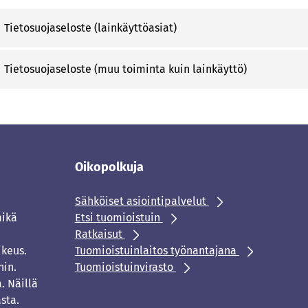
Tietosuojaseloste (lainkäyttöasiat)
Tietosuojaseloste (muu toiminta kuin lainkäyttö)
Oikopolkuja
Sähköiset asiointipalvelut
mikä
Etsi tuomioistuin
Ratkaisut
ikeus.
Tuomioistuinlaitos työnantajana
hin.
Tuomioistuinvirasto
. Näillä
sta.