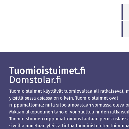
Tuomioistuimet käyttävät tuomiovaltaa eli ratkaisevat, 
yksittäisessä asiassa on oikein. Tuomioistuimet ovat
riippumattomia: niitä sitoo ainoastaan voimassa oleva o
Mikään ulkopuolinen taho ei voi puuttua niiden ratkaisui
Tuomioistuimen riippumattomuus taataan perustuslaissa
sivuilla annetaan yleistä tietoa tuomioistuinten toiminna