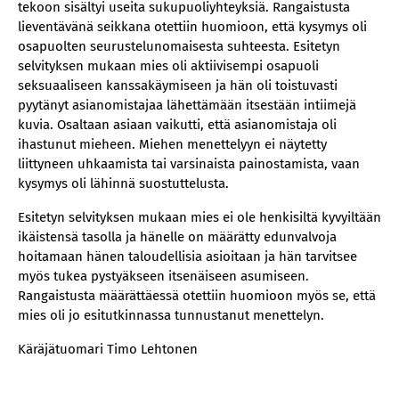
tekoon sisältyi useita sukupuoliyhteyksiä. Rangaistusta
lieventävänä seikkana otettiin huomioon, että kysymys oli
osapuolten seurustelunomaisesta suhteesta. Esitetyn
selvityksen mukaan mies oli aktiivisempi osapuoli
seksuaaliseen kanssakäymiseen ja hän oli toistuvasti
pyytänyt asianomistajaa lähettämään itsestään intiimejä
kuvia. Osaltaan asiaan vaikutti, että asianomistaja oli
ihastunut mieheen. Miehen menettelyyn ei näytetty
liittyneen uhkaamista tai varsinaista painostamista, vaan
kysymys oli lähinnä suostuttelusta.
Esitetyn selvityksen mukaan mies ei ole henkisiltä kyvyiltään
ikäistensä tasolla ja hänelle on määrätty edunvalvoja
hoitamaan hänen taloudellisia asioitaan ja hän tarvitsee
myös tukea pystyäkseen itsenäiseen asumiseen.
Rangaistusta määrättäessä otettiin huomioon myös se, että
mies oli jo esitutkinnassa tunnustanut menettelyn.
Käräjätuomari Timo Lehtonen