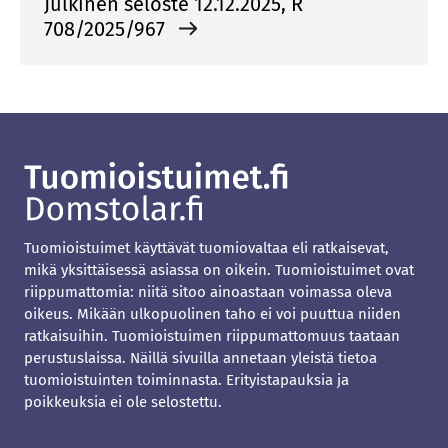
Julkinen seloste 12.12.2025, R
708/2025/967
Tuomioistuimet käyttävät tuomiovaltaa eli ratkaisevat,
mikä yksittäisessä asiassa on oikein. Tuomioistuimet ovat
riippumattomia: niitä sitoo ainoastaan voimassa oleva
oikeus. Mikään ulkopuolinen taho ei voi puuttua niiden
ratkaisuihin. Tuomioistuimen riippumattomuus taataan
perustuslaissa. Näillä sivuilla annetaan yleistä tietoa
tuomioistuinten toiminnasta. Erityistapauksia ja
poikkeuksia ei ole selostettu.