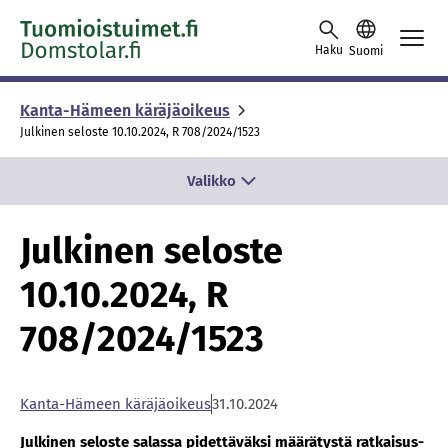
Skip to content -saavutettavuusohje
Haku
Suomi
Kanta-Hämeen käräjäoikeus
Julkinen seloste 10.10.2024, R 708/2024/1523
Valikko
Julkinen seloste
10.10.2024, R
708/2024/1523
Kan­ta-Hä­meen kä­rä­jä­oi­keus
31.10.2024
Jul­ki­nen se­los­te sa­las­sa pi­det­tä­väk­si mää­rä­tys­tä rat­kai­sus­