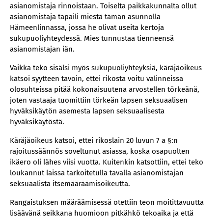
asianomistaja rinnoistaan. Toiselta paikkakunnalta ollut
asianomistaja tapaili miestä tämän asunnolla
Hämeenlinnassa, jossa he olivat useita kertoja
sukupuoliyhteydessä. Mies tunnustaa tienneensä
asianomistajan iän.
Vaikka teko sisälsi myös sukupuoliyhteyksiä, käräjäoikeus
katsoi syytteen tavoin, ettei rikosta voitu valinneissa
olosuhteissa pitää kokonaisuutena arvostellen törkeänä,
joten vastaaja tuomittiin törkeän lapsen seksuaalisen
hyväksikäytön asemesta lapsen seksuaalisesta
hyväksikäytöstä.
Käräjäoikeus katsoi, ettei rikoslain 20 luvun 7 a §:n
rajoitussäännös soveltunut asiassa, koska osapuolten
ikäero oli lähes viisi vuotta. Kuitenkin katsottiin, ettei teko
loukannut laissa tarkoitetulla tavalla asianomistajan
seksuaalista itsemääräämisoikeutta.
Rangaistuksen määräämisessä otettiin teon moitittavuutta
lisäävänä seikkana huomioon pitkähkö tekoaika ja että