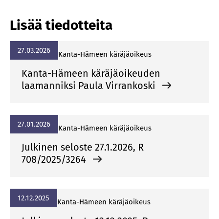
Lisää tiedotteita
27.03.2026
Kan­ta-Hä­meen kä­rä­jä­oi­keus
Kanta-Hämeen käräjäoikeuden
laamanniksi Paula Virrankoski
27.01.2026
Kan­ta-Hä­meen kä­rä­jä­oi­keus
Julkinen seloste 27.1.2026, R
708/2025/3264
12.12.2025
Kan­ta-Hä­meen kä­rä­jä­oi­keus