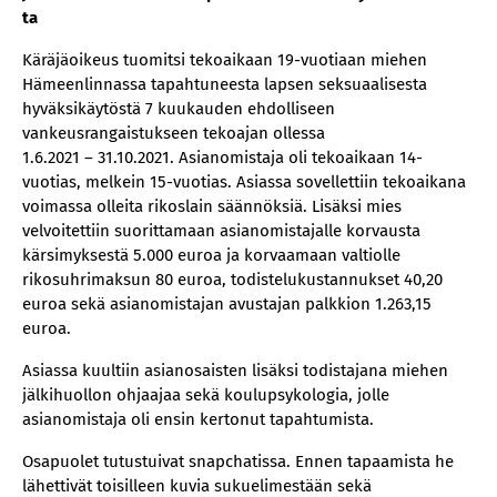
ta
Käräjäoikeus tuomitsi tekoaikaan 19-vuotiaan miehen
Hämeenlinnassa tapahtuneesta lapsen seksuaalisesta
hyväksikäytöstä 7 kuukauden ehdolliseen
vankeusrangaistukseen tekoajan ollessa
1.6.2021 – 31.10.2021. Asianomistaja oli tekoaikaan 14-
vuotias, melkein 15-vuotias. Asiassa sovellettiin tekoaikana
voimassa olleita rikoslain säännöksiä. Lisäksi mies
velvoitettiin suorittamaan asianomistajalle korvausta
kärsimyksestä 5.000 euroa ja korvaamaan valtiolle
rikosuhrimaksun 80 euroa, todistelukustannukset 40,20
euroa sekä asianomistajan avustajan palkkion 1.263,15
euroa.
Asiassa kuultiin asianosaisten lisäksi todistajana miehen
jälkihuollon ohjaajaa sekä koulupsykologia, jolle
asianomistaja oli ensin kertonut tapahtumista.
Osapuolet tutustuivat snapchatissa. Ennen tapaamista he
lähettivät toisilleen kuvia sukuelimestään sekä