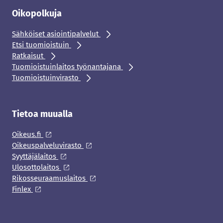
Oikopolkuja
Sähköiset asiointipalvelut
Etsi tuomioistuin
Ratkaisut
Tuomioistuinlaitos työnantajana
Tuomioistuinvirasto
Tietoa muualla
Oikeus.fi
Oikeuspalveluvirasto
Syyttäjälaitos
Ulosottolaitos
Rikosseuraamuslaitos
Finlex