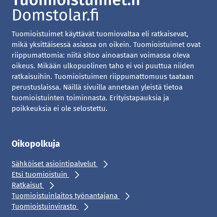
Tuomioistuimet käyttävät tuomiovaltaa eli ratkaisevat,
mikä yksittäisessä asiassa on oikein. Tuomioistuimet ovat
riippumattomia: niitä sitoo ainoastaan voimassa oleva
oikeus. Mikään ulkopuolinen taho ei voi puuttua niiden
ratkaisuihin. Tuomioistuimen riippumattomuus taataan
perustuslaissa. Näillä sivuilla annetaan yleistä tietoa
tuomioistuinten toiminnasta. Erityistapauksia ja
poikkeuksia ei ole selostettu.
Oikopolkuja
Sähköiset asiointipalvelut
Etsi tuomioistuin
Ratkaisut
Tuomioistuinlaitos työnantajana
Tuomioistuinvirasto