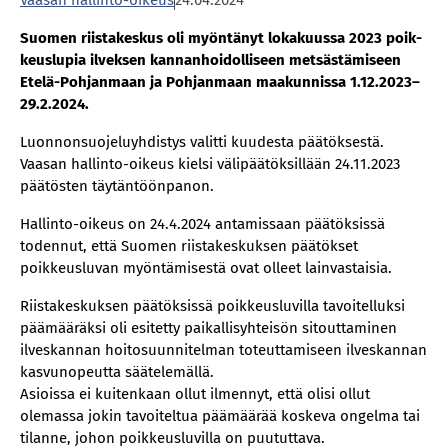
Vaasan hallinto-oikeus
24.04.2024
Suo­men riis­ta­kes­kus oli myön­tä­nyt lo­ka­kuus­sa 2023 poik­
keus­lu­pia il­vek­sen kan­nan­hoi­dol­li­seen met­säs­tä­mi­seen
Ete­lä-Poh­jan­maan ja Poh­jan­maan maa­kun­nis­sa 1.12.2023–
29.2.2024.
Luonnonsuojeluyhdistys valitti kuudesta päätöksestä.
Vaasan hallinto-oikeus kielsi välipäätöksillään 24.11.2023
päätösten täytäntöönpanon.
Hallinto-oikeus on 24.4.2024 antamissaan päätöksissä
todennut, että Suomen riistakeskuksen päätökset
poikkeusluvan myöntämisestä ovat olleet lainvastaisia.
Riistakeskuksen päätöksissä poikkeusluvilla tavoitelluksi
päämääräksi oli esitetty paikallisyhteisön sitouttaminen
ilveskannan hoitosuunnitelman toteuttamiseen ilveskannan
kasvunopeutta säätelemällä.
Asioissa ei kuitenkaan ollut ilmennyt, että olisi ollut
olemassa jokin tavoiteltua päämäärää koskeva ongelma tai
tilanne, johon poikkeusluvilla on puututtava.