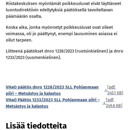
Riistakeskuksen myöntämät poikkeusluvat eivät täyttäneet
luontodirektiivin edellytyksiä päätöksellä tavoiteltavan
päämäärän osalta.
Koska aika, jonka myönnetyt poikkeusluvat ovat olleet
voimassa, oli jo päättynyt, enempi lausuminen asiassa ei
ollut tarpeen.
Liitteenä päätökset dnro 1228/2023 (ruotsinkielinen) ja dnro
1233/2023 (suomenkielinen).
VHaO päätös dnro 1228/2023 SLL Pohjanmaan
[pdf,
245.1 KB]
piiri – Metsästys ja kalastus
VHaO Päätös 1233/2023 SLL Pohjanmaan piiri –
[pdf,
249.6 KB]
Metsästys ja kalastus
Lisää tiedotteita