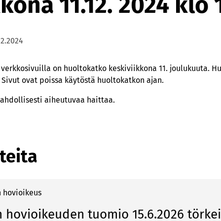
kona 11.12. 2024 klo 
12.2024
rkkosivuilla on huoltokatko keskiviikkona 11. joulukuuta. Huo
 Sivut ovat poissa käytöstä huoltokatkon ajan.
hdollisesti aiheutuvaa haittaa.
teita
 hovioikeus
hovioikeuden tuomio 15.6.2026 törkei