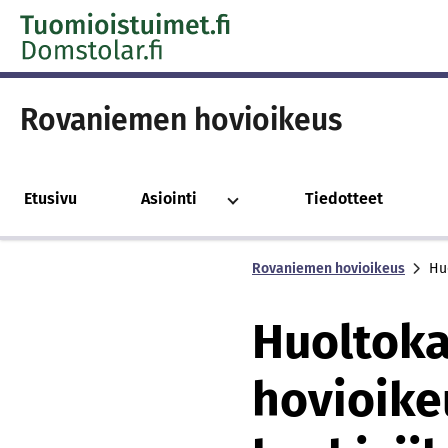
Skip to content -saavutettavuusohje
Rovaniemen hovioikeus
Etusivu
Asiointi
Tiedotteet
Rovaniemen hovioikeus
Hu
Huoltok
hovioike