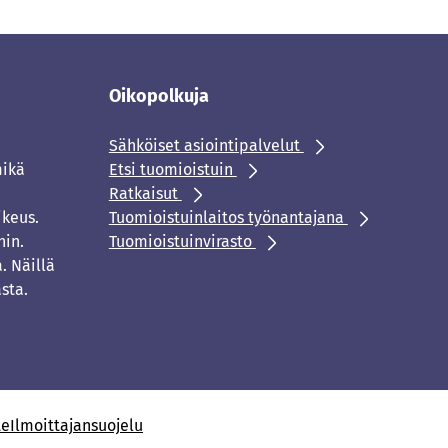
Oikopolkuja
Sähköiset asiointipalvelut
mikä
Etsi tuomioistuin
Ratkaisut
ikeus.
Tuomioistuinlaitos työnantajana
hin.
Tuomioistuinvirasto
. Näillä
sta.
te
Ilmoittajansuojelu