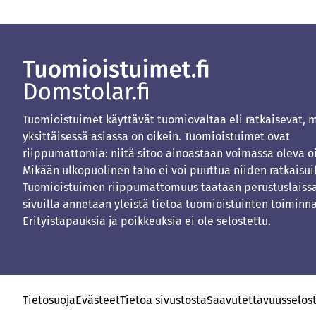
Tuomioistuimet käyttävät tuomiovaltaa eli ratkaisevat, 
yksittäisessä asiassa on oikein. Tuomioistuimet ovat
riippumattomia: niitä sitoo ainoastaan voimassa oleva o
Mikään ulkopuolinen taho ei voi puuttua niiden ratkaisui
Tuomioistuimen riippumattomuus taataan perustuslaissa
sivuilla annetaan yleistä tietoa tuomioistuinten toiminna
Erityistapauksia ja poikkeuksia ei ole selostettu.
Tietosuoja
Evästeet
Tietoa sivustosta
Saavutettavuusselos