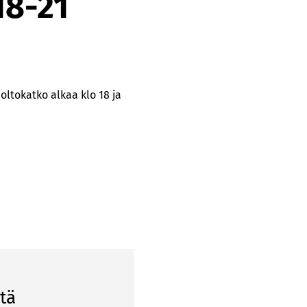
18-21
ltokatko alkaa klo 18 ja
tä