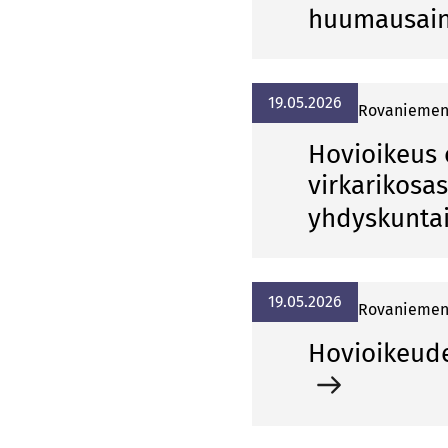
huumausain
19.05.2026
Rovaniemen
Hovioikeus 
virkarikosa
yhdyskuntai
19.05.2026
Rovaniemen
Hovioikeude