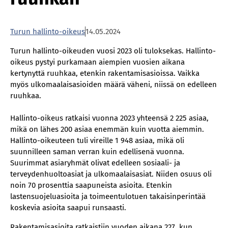
Turun hallinto-oikeus
14.05.2024
Turun hallinto-oikeuden vuosi 2023 oli tuloksekas. Hallinto-
oikeus pystyi purkamaan aiempien vuosien aikana
kertynyttä ruuhkaa, etenkin rakentamisasioissa. Vaikka
myös ulkomaalaisasioiden määrä väheni, niissä on edelleen
ruuhkaa.
Hallinto-oikeus ratkaisi vuonna 2023 yhteensä 2 225 asiaa,
mikä on lähes 200 asiaa enemmän kuin vuotta aiemmin.
Hallinto-oikeuteen tuli vireille 1 948 asiaa, mikä oli
suunnilleen saman verran kuin edellisenä vuonna.
Suurimmat asiaryhmät olivat edelleen sosiaali- ja
terveydenhuoltoasiat ja ulkomaalaisasiat. Niiden osuus oli
noin 70 prosenttia saapuneista asioita. Etenkin
lastensuojeluasioita ja toimeentulotuen takaisinperintää
koskevia asioita saapui runsaasti.
Rakentamisasioita ratkaistiin vuoden aikana 227, kun