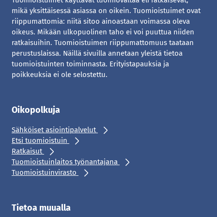
Tuomioistuimet käyttävät tuomiovaltaa eli ratkaisevat,
mikä yksittäisessä asiassa on oikein. Tuomioistuimet ovat
riippumattomia: niitä sitoo ainoastaan voimassa oleva
oikeus. Mikään ulkopuolinen taho ei voi puuttua niiden
ratkaisuihin. Tuomioistuimen riippumattomuus taataan
perustuslaissa. Näillä sivuilla annetaan yleistä tietoa
tuomioistuinten toiminnasta. Erityistapauksia ja
poikkeuksia ei ole selostettu.
Oikopolkuja
Sähköiset asiointipalvelut
Etsi tuomioistuin
Ratkaisut
Tuomioistuinlaitos työnantajana
Tuomioistuinvirasto
Tietoa muualla