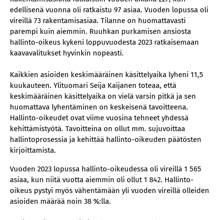
edellisenä vuonna oli ratkaistu 97 asiaa. Vuoden lopussa oli
vireillä 73 rakentamisasiaa. Tilanne on huomattavasti
parempi kuin aiemmin. Ruuhkan purkamisen ansiosta
hallinto-oikeus kykeni loppuvuodesta 2023 ratkaisemaan
kaavavalitukset hyvinkin nopeasti.
Kaikkien asioiden keskimääräinen käsittelyaika lyheni 11,5
kuukauteen. Ylituomari Seija Kaijanen toteaa, että
keskimääräinen käsittelyaika on vielä varsin pitkä ja sen
huomattava lyhentäminen on keskeisenä tavoitteena.
Hallinto-oikeudet ovat viime vuosina tehneet yhdessä
kehittämistyötä. Tavoitteina on ollut mm. sujuvoittaa
hallintoprosessia ja kehittää hallinto-oikeuden päätösten
kirjoittamista.
Vuoden 2023 lopussa hallinto-oikeudessa oli vireillä 1 565
asiaa, kun niitä vuotta aiemmin oli ollut 1 842. Hallinto-
oikeus pystyi myös vähentämään yli vuoden vireillä olleiden
asioiden määrää noin 38 %:lla.