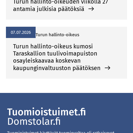
Turun hallinto-oikeuden viikolla 27
antamia julkisia päätöksiä
07.07.2026
Turun hallinto-oikeus
Turun hallinto-oikeus kumosi
Taraskallion tuulivoimapuiston
osayleiskaavaa koskevan
kaupunginvaltuuston päätöksen