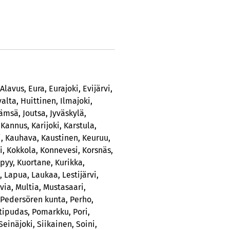
Alavus
,
Eura
,
Eurajoki
,
Evijärvi
,
valta
,
Huittinen
,
Ilmajoki
,
Jämsä
,
Joutsa
,
Jyväskylä
,
,
Kannus
,
Karijoki
,
Karstula
,
i
,
Kauhava
,
Kaustinen
,
Keuruu
,
i
,
Kokkola
,
Konnevesi
,
Korsnäs
,
pyy
,
Kuortane
,
Kurikka
,
,
Lapua
,
Laukaa
,
Lestijärvi
,
via
,
Multia
,
Mustasaari
,
Pedersören kunta
,
Perho
,
tipudas
,
Pomarkku
,
Pori
,
Seinäjoki
,
Siikainen
,
Soini
,