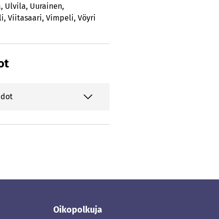
a
,
Ulvila
,
Uurainen
,
li
,
Viitasaari
,
Vimpeli
,
Vöyri
ot
edot
Oikopolkuja