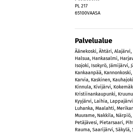
PL 217
65100
VAASA
Palvelualue
Äänekoski
,
Ähtäri
,
Alajärvi
,
Halsua
,
Hankasalmi
,
Harja
Isojoki
,
Isokyrö
,
Jämijärvi
,
Kankaanpää
,
Kannonkoski
Karvia
,
Kaskinen
,
Kauhajok
Kinnula
,
Kivijärvi
,
Kokemäk
Kristiinankaupunki
,
Kruunu
Kyyjärvi
,
Laihia
,
Lappajärvi
Luhanka
,
Maalahti
,
Merikar
Muurame
,
Nakkila
,
Närpiö
,
Petäjävesi
,
Pietarsaari
,
Pih
Rauma
,
Saarijärvi
,
Säkylä
,