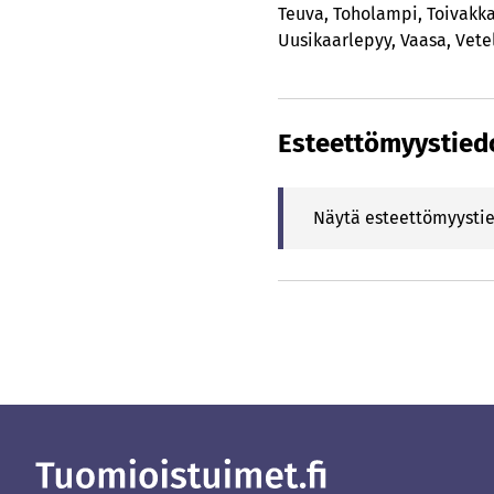
Teuva
,
Toholampi
,
Toivakk
Uusikaarlepyy
,
Vaasa
,
Vete
Esteettömyystied
Näytä esteettömyysti