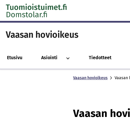
Skip to content -saavutettavuusohje
Vaasan hovioikeus
Etusivu
Asiointi
Tiedotteet
Vaasan hovioikeus
Vaasan 
Vaasan hov