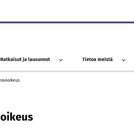
Ratkaisut ja lausunnot
Tietoa meistä
hovioikeus
ioikeus