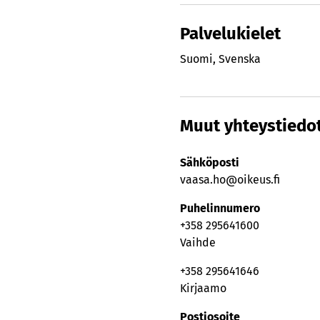
Palvelukielet
Suomi
,
Svenska
Muut yhteystiedo
Sähköposti
vaasa.ho@oikeus.fi
Puhelinnumero
+358 295641600
Vaihde
+358 295641646
Kirjaamo
Postiosoite