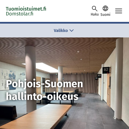
Skip to content -saavutettavuusohje
Haku
Suomi
Valikko
Pohjois-Suomen
hallinto-oikeus