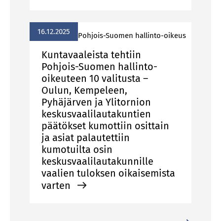
16.12.2025
Pohjois-Suomen hallinto-oikeus
Kuntavaaleista tehtiin
Pohjois-Suomen hallinto-
oikeuteen 10 valitusta –
Oulun, Kempeleen,
Pyhäjärven ja Ylitornion
keskusvaalilautakuntien
päätökset kumottiin osittain
ja asiat palautettiin
kumotuilta osin
keskusvaalilautakunnille
vaalien tuloksen oikaisemista
varten