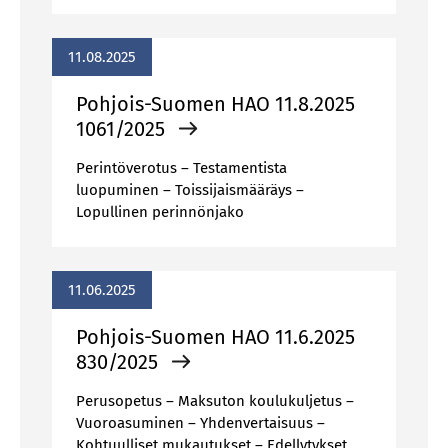
11.08.2025
Poh­jois-Suo­men HAO 11.8.2025
1061/​​2025
Perintöverotus – Testamentista
luopuminen – Toissijaismääräys –
Lopullinen perinnönjako
11.06.2025
Poh­jois-Suo­men HAO 11.6.2025
830/​2025
Perusopetus – Maksuton koulukuljetus –
Vuoroasuminen – Yhdenvertaisuus –
Kohtuulliset mukautukset – Edellytykset