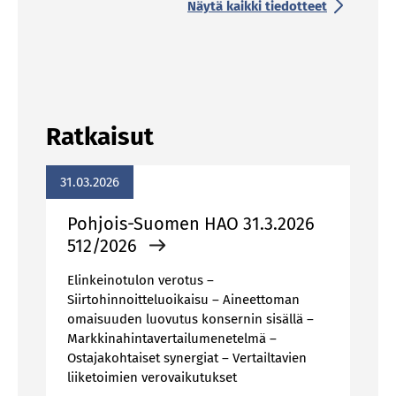
Näytä kaikki tiedotteet
Ratkaisut
31.03.2026
Poh­jois-Suo­men HAO 31.3.2026
512/​2026
Elinkeinotulon verotus –
Siirtohinnoitteluoikaisu – Aineettoman
omaisuuden luovutus konsernin sisällä –
Markkinahintavertailumenetelmä –
Ostajakohtaiset synergiat – Vertailtavien
liiketoimien verovaikutukset