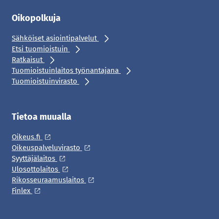
Oikopolkuja
Sähköiset asiointipalvelut
Etsi tuomioistuin
Ratkaisut
Tuomioistuinlaitos työnantajana
Tuomioistuinvirasto
Tietoa muualla
Oikeus.fi
Oikeuspalveluvirasto
Syyttäjälaitos
Ulosottolaitos
Rikosseuraamuslaitos
Finlex