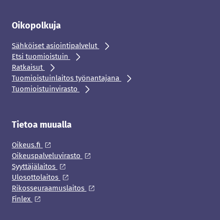
Oikopolkuja
Sähköiset asiointipalvelut
Etsi tuomioistuin
Ratkaisut
Tuomioistuinlaitos työnantajana
Tuomioistuinvirasto
Tietoa muualla
Oikeus.fi
Oikeuspalveluvirasto
Syyttäjälaitos
Ulosottolaitos
Rikosseuraamuslaitos
Finlex