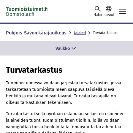
Skip to content -saavutettavuusohje
Haku
Suomi
Pohjois-Savon käräjäoikeus
Asiointi
Turvatarkastus
Valikko
Turvatarkastus
Tuomioistuimessa voidaan järjestää turvatarkastus, jossa
tarkastetaan tuomioistuimeen saapuva tai siellä oleva
henkilö ja mukana olevat tavarat. Turvatarkastajalla on
oikeus tarkastuksen tekemiseen.
Turvatarkastuksella pyritään estämään sellaisten esineiden
ja aineiden tuonti tuomioistuimen tiloihin, joilla voidaan
vahingoittaa toisia henkilöitä tai omaisuutta tai aiheuttaa