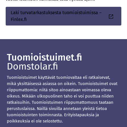
Laki turvatarkastuksesta tuomioistuimissa –
Sisäinen
Finlex.fi
linkki
Tuomioistuimet käyttävät tuomiovaltaa eli ratkaisevat,
mikä yksittäisessä asiassa on oikein. Tuomioistuimet ovat
riippumattomia: niitä sitoo ainoastaan voimassa oleva
oikeus. Mikään ulkopuolinen taho ei voi puuttua niiden
ratkaisuihin. Tuomioistuimen riippumattomuus taataan
perustuslaissa. Näillä sivuilla annetaan yleistä tietoa
tuomioistuinten toiminnasta. Erityistapauksia ja
poikkeuksia ei ole selostettu.