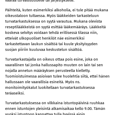
vaaraa turvallisuudelle tai järjestykselle.
Päihteitä, kuten esimerkiksi alkoholia, ei tule pitää mukana
oikeustaloon tultaessa. Myös lääkkeiden tarkasteluun
turvatarkastuksessa on syytä varautua. Mukana olevista
reseptilääkkeistä on syytä esittää lääkemääräys. Lääkkeitä
koskeva selvitys voidaan tehdä erillisessä tilassa niin,
etteivät ulkopuoliset henkilöt näe esimerkiksi
tarkastettavan laukun sisältöä tai kuule yksityisyyden
suojan piiriin kuuluvaa keskustelun sisältöä.
Turvatarkastajalla on oikeus ottaa pois esine, joka on
vaarallinen tai jonka hallussapito muuten on lain tai sen
nojalla annetun määräyksen perusteella kielletty.
Tuomioistuimessa asioivan tulee huolehtia siitä, ettei hänen
hallussaan ole vaarallisia esineitä. Myös ns.
monitoimityökalut luokitellaan turvatarkastuksessa
teräaseiksi.
Turvatarkastuksessa on vilkkaina istuntopäivinä ruuhkaa
ennen istuntojen yleisintä alkamisaikaa kello 9.00. Tämän
vuoksi istuntoon kannattaa tulla hyvissä ajoin.