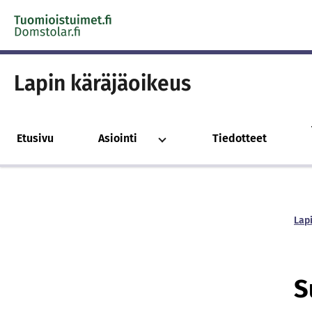
Skip to content -saavutettavuusohje
Lapin käräjäoikeus
Etusivu
Asiointi
Tiedotteet
Lap
S