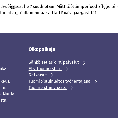
dvuõiggsest lie 7 suudnotaar. Mätt’tõõttâmperiood ä´lǧǧe piiriee´
tuumharjjtõõllâm notaar alttad Ruäʹvnjaarǥâst 1.11.
Oikopolkuja
Sähköiset asiointipalvelut
mikä
Etsi tuomioistuin
Ratkaisut
ikeus.
Tuomioistuinlaitos työnantajana
hin.
Tuomioistuinvirasto
. Näillä
sta.