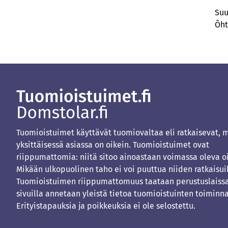
Suu
Õht
Tuomioistuimet käyttävät tuomiovaltaa eli ratkaisevat, 
yksittäisessä asiassa on oikein. Tuomioistuimet ovat
riippumattomia: niitä sitoo ainoastaan voimassa oleva o
Mikään ulkopuolinen taho ei voi puuttua niiden ratkaisui
Tuomioistuimen riippumattomuus taataan perustuslaissa
sivuilla annetaan yleistä tietoa tuomioistuinten toiminna
Erityistapauksia ja poikkeuksia ei ole selostettu.