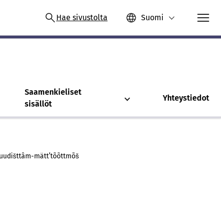
Hae sivustolta
Suomi
Saamenkieliset
Yhteystiedot
sisällöt
uudišttâm-mättʼtõõttmõš