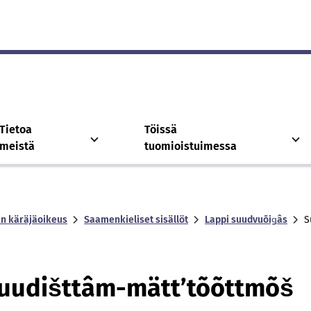
Tietoa
Töissä
meistä
tuomioistuimessa
in käräjäoikeus
Saamenkieliset sisällöt
Lappi suudvuõiǥâs
S
uudišttâm-mättʼtõõttmõš