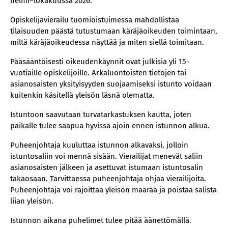
helmi–lokakuussa 2026.
Opiskelijavierailu tuomioistuimessa mahdollistaa
tilaisuuden päästä tutustumaan käräjäoikeuden toimintaan,
miltä käräjäoikeudessa näyttää ja miten siellä toimitaan.
Pääsääntöisesti oikeudenkäynnit ovat julkisia yli 15-
vuotiaille opiskelijoille. Arkaluontoisten tietojen tai
asianosaisten yksityisyyden suojaamiseksi istunto voidaan
kuitenkin käsitellä yleisön läsnä olematta.
Istuntoon saavutaan turvatarkastuksen kautta, joten
paikalle tulee saapua hyvissä ajoin ennen istunnon alkua.
Puheenjohtaja kuuluttaa istunnon alkavaksi, jolloin
istuntosaliin voi mennä sisään. Vierailijat menevät saliin
asianosaisten jälkeen ja asettuvat istumaan istuntosalin
takaosaan. Tarvittaessa puheenjohtaja ohjaa vierailijoita.
Puheenjohtaja voi rajoittaa yleisön määrää ja poistaa salista
liian yleisön.
Istunnon aikana puhelimet tulee pitää äänettömällä.