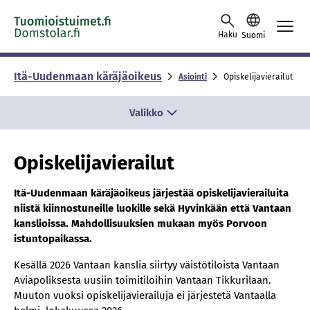
Skip to content -saavutettavuusohje
Haku
Suomi
Itä-Uudenmaan käräjäoikeus
Asiointi
Opiskelijavierailut
Valikko
Opiskelijavierailut
Itä-Uudenmaan käräjäoikeus järjestää opiskelijavierailuita
niistä kiinnostuneille luokille sekä Hyvinkään että Vantaan
kanslioissa. Mahdollisuuksien mukaan myös Porvoon
istuntopaikassa.
Kesällä 2026 Vantaan kanslia siirtyy väistötiloista Vantaan
Aviapoliksesta uusiin toimitiloihin Vantaan Tikkurilaan.
Muuton vuoksi opiskelijavierailuja ei järjestetä Vantaalla