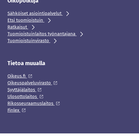
Oikopolkuja
Sähköiset asiointipalvelut
Etsi tuomioistuin
Ratkaisut
Tuomioistuinlaitos työnantajana
Tuomioistuinvirasto
Tietoa muualla
Oikeus.fi
Oikeuspalveluvirasto
Syyttäjälaitos
Ulosottolaitos
Rikosseuraamuslaitos
Finlex