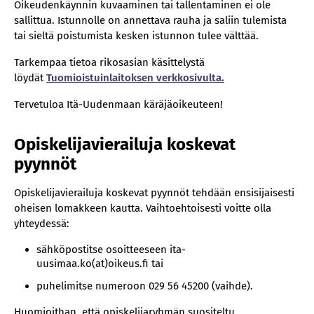
Oikeudenkäynnin kuvaaminen tai tallentaminen ei ole
sallittua. Istunnolle on annettava rauha ja saliin tulemista
tai sieltä poistumista kesken istunnon tulee välttää.
Tarkempaa tietoa rikosasian käsittelystä
löydät
Tuomioistuinlaitoksen verkkosivulta.
Tervetuloa Itä-Uudenmaan käräjäoikeuteen!
Opiskelijavierailuja koskevat
pyynnöt
Opiskelijavierailuja koskevat pyynnöt tehdään ensisijaisesti
oheisen lomakkeen kautta. Vaihtoehtoisesti voitte olla
yhteydessä:
sähköpostitse osoitteeseen ita-
uusimaa.ko(at)oikeus.fi tai
puhelimitse numeroon 029 56 45200 (vaihde).
Huomioithan, että opiskelijaryhmän suositeltu