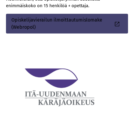
enimmäiskoko on 15 henkilöä + opettaja.
Opiskelijavierailun ilmoittautumislomake
(Webropol)