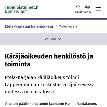
Skip to content -saavutettavuusohje
Haku
Suomi
Etelä-Karjalan käräjäoikeus
Tietoa meistä
Valikko
Käräjäoikeuden henkilöstö ja
toiminta
Etelä-Karjalan käräjäoikeus toimii
Lappeenrannan keskustassa sijaitsevassa
uudessa oikeustalossa.
Viraston päällikkönä toimii laamanni Hannu Rantalainen.