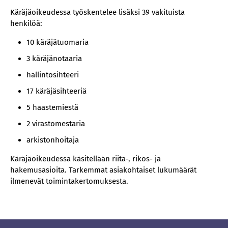
Käräjäoikeudessa työskentelee lisäksi 39 vakituista
henkilöä:
10 käräjätuomaria
3 käräjänotaaria
hallintosihteeri
17 käräjäsihteeriä
5 haastemiestä
2 virastomestaria
arkistonhoitaja
Käräjäoikeudessa käsitellään riita-, rikos- ja
hakemusasioita. Tarkemmat asiakohtaiset lukumäärät
ilmenevät toimintakertomuksesta.