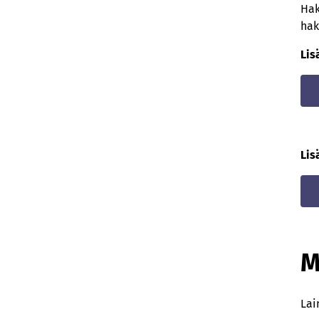
Hak
hak
Lis
Lis
M
Lai