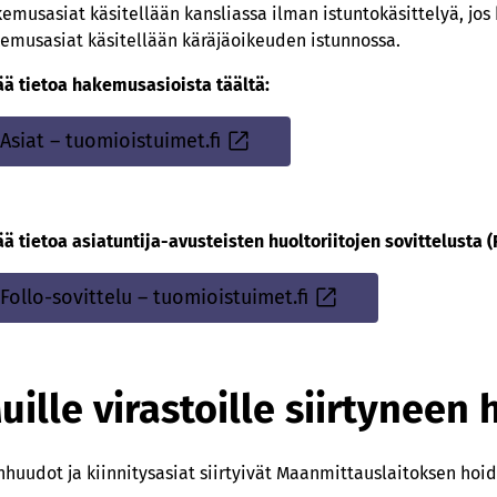
emusasiat käsitellään kansliassa ilman istuntokäsittelyä, jos
emusasiat käsitellään käräjäoikeuden istunnossa.
ää tietoa hakemusasioista täältä:
Asiat – tuomioistuimet.fi
Sisäinen
linkki
ää tietoa asiatuntija-avusteisten huoltoriitojen sovittelusta (F
Follo-sovittelu – tuomioistuimet.fi
Sisäinen
linkki
uille virastoille siirtynee
nhuudot ja kiinnitysasiat siirtyivät Maanmittauslaitoksen hoide