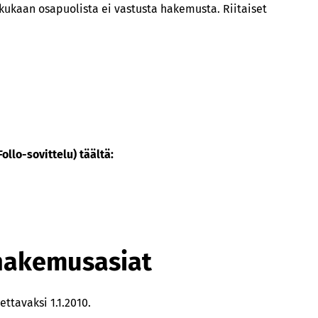
 kukaan osapuolista ei vastusta hakemusta. Riitaiset
ollo-sovittelu) täältä:
n hakemusasiat
ttavaksi 1.1.2010.