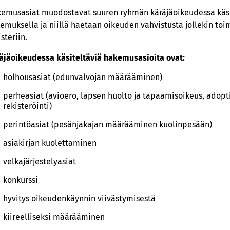
emusasiat muodostavat suuren ryhmän käräjäoikeudessa käsite
emuksella ja niillä haetaan oikeuden vahvistusta jollekin toi
isteriin.
äjäoikeudessa käsiteltäviä hakemusasioita ovat:
holhousasiat (edunvalvojan määrääminen)
perheasiat (avioero, lapsen huolto ja tapaamisoikeus, adopti
rekisteröinti)
perintöasiat (pesänjakajan määrääminen kuolinpesään)
asiakirjan kuolettaminen
velkajärjestelyasiat
konkurssi
hyvitys oikeudenkäynnin viivästymisestä
kiireelliseksi määrääminen