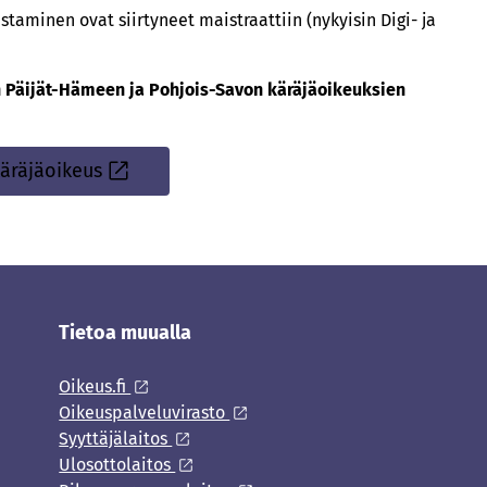
aminen ovat siirtyneet maistraattiin (nykyisin Digi- ja
aen Päijät-Hämeen ja Pohjois-Savon käräjäoikeuksien
äräjäoikeus
Sisäinen
linkki
Tietoa muualla
Oikeus.fi
Oikeuspalveluvirasto
Syyttäjälaitos
Ulosottolaitos