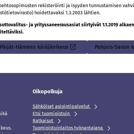
oehtosopimusten rekisteröinti ja isyyden tunnustamisen vahvist
stötietovirasto) hoidettavaksi 1.3.2003 lähtien.
sottovalitus- ja yrityssaneerausasiat siirtyivät 1.1.2019 alk
iteltäviksi.
Päijät-Hämeen käräjäoikeus
Pohjois-Savon k
Sisäinen
linkki
Oikopolkuja
Sähköiset asiointipalvelut
mikä
Etsi tuomioistuin
Ratkaisut
ikeus.
Tuomioistuinlaitos työnantajana