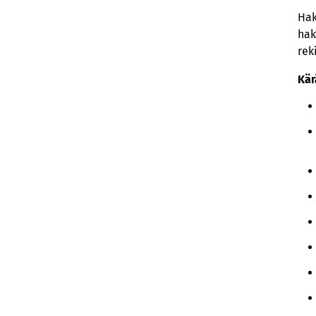
Hak
hak
rek
Kär