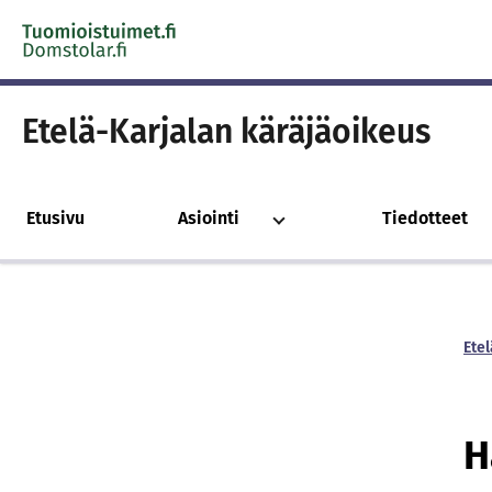
Skip to content -saavutettavuusohje
Etelä-Karjalan käräjäoikeus
Etusivu
Asiointi
Tiedotteet
Ete
H