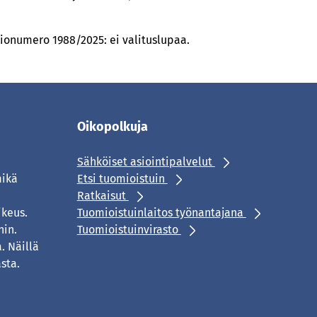
ionumero 1988/2025: ei valituslupaa.‍
Oikopolkuja
Sähköiset asiointipalvelut
mikä
Etsi tuomioistuin
Ratkaisut
ikeus.
Tuomioistuinlaitos työnantajana
hin.
Tuomioistuinvirasto
. Näillä
sta.