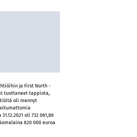
tiöihin ja First North -
at tuottaneet tappiota,
htiöitä oli mennyt
isoitumattomia
31.12.2021 oli 732 061,86
ääomalaina 820 000 euroa