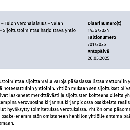
 – Tulon veronalaisuus – Velan
Diaarinumero(t)
– Sijoitustoimintaa harjoittava yhtiö
1436/2024
Taltionumero
701/2025
Antopäivä
20.05.2025
itustoimintaa sijoittamalla varoja pääasiassa listaamattomiin yh
 noteerattuihin yhtiöihin. Yhtiön mukaan sen sijoitukset oliv
livat laskeneet merkittävästi ja sijoitusten kohteena olleita y
aisempina verovuosina kirjannut kirjanpidossa osakkeista real
llut hyväksytty toimitetuissa verotuksissa. Yhtiön oma pääoma 
ön osake-enemmistön omistaneen henkilön yhtiölle antama p
äomaan.