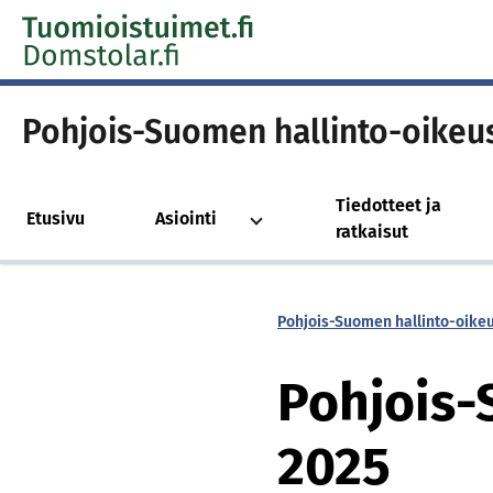
Skip to content -saavutettavuusohje
Pohjois-Suomen hallinto-oikeu
Tiedotteet ja
Etusivu
Asiointi
ratkaisut
Pohjois-Suomen hallinto-oike
Poh­jois
2025