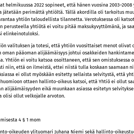
vat helmikuussa 2022 sopineet, että hänen vuosina 2003–2008
 jätetään perimättä yhtiöltä. Tällä akordilla oli tarkoitus mu
ntaa yhtiön taloudellista tilannetta. Verotuksessa oli katso
en perusteella yhtiötä ei voitu pitää maksukyvyttömänä, ja s
i elinkeinotuloksi.
ön valituksen ja totesi, että yhtiön vuosittaiset menot olivat o
n oman pääoman alijäämäisyys johtui osakkeiden hankintamen
a. Yhtiön ei voitu katsoa osoittaneen, että sen omistuksessa 
ti niin, että on ilmeistä, ettei niistä tulla koskaan saamaan n
assa ei ollut myöskään esitetty sellaista selvitystä, että yht
uomioon ottaen hallinto-oikeus katsoi, että Yhtiö ei ollut s
alijäämäisyyden eikä muunkaan asiassa esitetyn selvityksen 
olisi ollut velkojalle arvoton.
tamisesta 4 § 1 mom
linto-oikeuden ylituomari Juhana Niemi sekä hallinto-oikeustuo