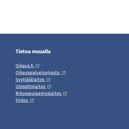
Tietoa muualla
Oikeus.fi
Oikeuspalveluvirasto
Syyttäjälaitos
Ulosottolaitos
Rikosseuraamuslaitos
Finlex