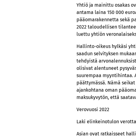
Yhtiö ja mainittu osakas o
antama laina 150 000 euroa
pääomarakennetta sekä para
2022 taloudellisen tilante
luettu yhtiön veronalaiseks
Hallinto-oikeus hylkäsi yhti
saadun selvityksen mukaa
tehdyistä arvonalennuksist
olisivat alentuneet pysyväs
suurempaa myyntihintaa. Asi
päättymässä. Nämä seikat h
ajankohtana oman pääoman 
maksukyvytön, että saatava 
Verovuosi 2022
Laki elinkeinotulon verot
Asian ovat ratkaisseet hal