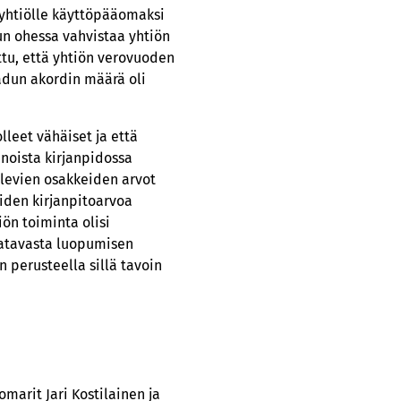
 yhtiölle käyttöpääomaksi
un ohessa vahvistaa yhtiön
ttu, että yhtiön verovuoden
aadun akordin määrä oli
lleet vähäiset ja että
oista kirjanpidossa
olevien osakkeiden arvot
iiden kirjanpitoarvoa
iön toiminta olisi
aatavasta luopumisen
perusteella sillä tavoin
marit Jari Kostilainen ja