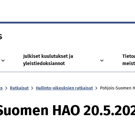
s
Julkiset kuulutukset ja
Tieto
yleistiedoksiannot
meis
us
Ratkaisut
Hallinto-oikeuksien ratkaisut
Poh­jois-Suo­men H
-Suo­men HAO 20.5.202