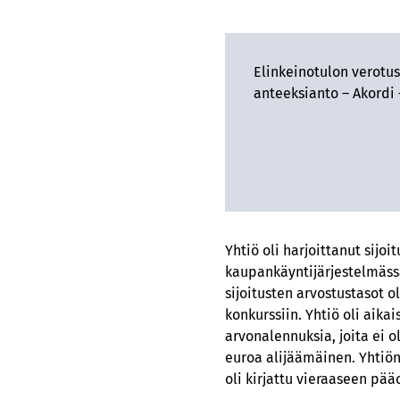
Elinkeinotulon verotus
anteeksianto – Akordi 
Yhtiö oli harjoittanut sijo
kaupankäyntijärjestelmässä
sijoitusten arvostustasot o
konkurssiin. Yhtiö oli aik
arvonalennuksia, joita ei o
euroa alijäämäinen. Yhti
oli kirjattu vieraaseen pä