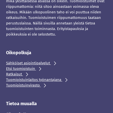
mikä yksittäisessä asiassa on oikein. Tuomioistuimet ovat
riippumattomia: niitä sitoo ainoastaan voimassa oleva
oikeus. Mikään ulkopuolinen taho ei voi puuttua niiden
ratkaisuihin. Tuomioistuimen riippumattomuus taataan
perustuslaissa. Näillä sivuilla annetaan yleistä tietoa
tuomioistuinten toiminnasta. Erityistapauksia ja
poikkeuksia ei ole selostettu.
Oikopolkuja
Sähköiset asiointipalvelut
Etsi tuomioistuin
Ratkaisut
Tuomioistuinlaitos työnantajana
Tuomioistuinvirasto
Tietoa muualla