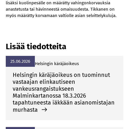
lisäksi kuolinpesälle on määrätty vahingonkorvauksia
anastetusta tai hävinneestä omaisuudesta. Tikkanen on
myös määrätty korvamaan valtiolle asian selvittelykuluja.
Lisää tiedotteita
25.06.2026
Hel­sin­gin kä­rä­jä­oi­keus
Helsingin käräjäoikeus on tuominnut
vastaajan elinkautiseen
vankeusrangaistukseen
Malminkartanossa 18.3.2026
tapahtuneesta iäkkään asianomistajan
murhasta