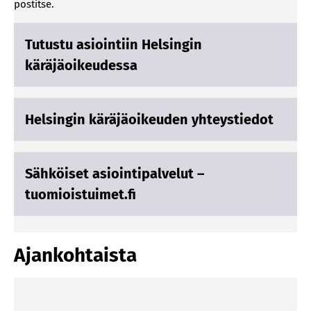
pos­tit­se.
Tutustu asiointiin Helsingin
käräjäoikeudessa
Helsingin käräjäoikeuden yhteystiedot
Sähköiset asiointipalvelut –
tuomioistuimet.fi
Ajankohtaista