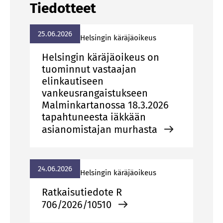
Tiedotteet
25.06.2026
Hel­sin­gin kä­rä­jä­oi­keus
Helsingin käräjäoikeus on
tuominnut vastaajan
elinkautiseen
vankeusrangaistukseen
Malminkartanossa 18.3.2026
tapahtuneesta iäkkään
asianomistajan murhasta
24.06.2026
Hel­sin­gin kä­rä­jä­oi­keus
Ratkaisutiedote R
706/2026/10510