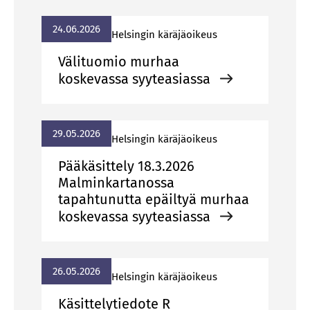
24.06.2026
Hel­sin­gin kä­rä­jä­oi­keus
Välituomio murhaa
koskevassa syyteasiassa
29.05.2026
Hel­sin­gin kä­rä­jä­oi­keus
Pääkäsittely 18.3.2026
Malminkartanossa
tapahtunutta epäiltyä murhaa
koskevassa syyteasiassa
26.05.2026
Hel­sin­gin kä­rä­jä­oi­keus
Käsittelytiedote R