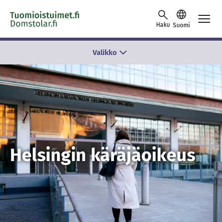
Skip to content -saavutettavuusohje
Haku
Suomi
Valikko
Helsingin käräjäoikeus