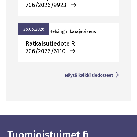
706/2026/9923
26.05.2026
Hel­sin­gin kä­rä­jä­oi­keus
Ratkaisutiedote R
706/2026/6110
Näytä kaikki tiedotteet