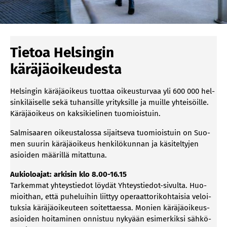
Tietoa Helsingin
käräjäoikeudesta
Hel­sin­gin kä­rä­jä­oi­keus tuot­taa oi­keus­tur­vaa yli 600 000 hel­
sin­ki­läi­sel­le sekä tu­han­sil­le yri­tyk­sil­le ja muil­le yh­tei­söil­le.
Kä­rä­jä­oi­keus on kak­si­kie­li­nen tuo­miois­tuin.
Sal­mi­saa­ren oi­keus­ta­los­sa si­jait­se­va tuo­miois­tuin on Suo­
men suu­rin kä­rä­jä­oi­keus hen­ki­lö­kun­nan ja kä­si­tel­ty­jen
asioi­den mää­ril­lä mi­tat­tu­na.
Au­kio­loa­jat: ar­ki­sin klo 8.00-16.15
Tarkemmat yhteystiedot löydät Yhteystiedot-sivulta. Huo­
mioit­han, että pu­he­lui­hin liit­tyy ope­raat­to­ri­koh­tai­sia ve­loi­
tuk­sia kä­rä­jä­oi­keu­teen soi­tet­taes­sa. Mo­nien kä­rä­jä­oi­keus­
asioi­den hoi­ta­mi­nen on­nis­tuu ny­ky­ään esi­mer­kik­si säh­kö­