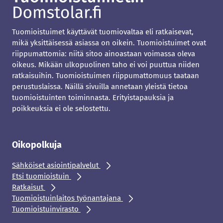
Tuomioistuimet käyttävät tuomiovaltaa eli ratkaisevat,
mikä yksittäisessä asiassa on oikein. Tuomioistuimet ovat
riippumattomia: niitä sitoo ainoastaan voimassa oleva
oikeus. Mikään ulkopuolinen taho ei voi puuttua niiden
ratkaisuihin. Tuomioistuimen riippumattomuus taataan
perustuslaissa. Näillä sivuilla annetaan yleistä tietoa
tuomioistuinten toiminnasta. Erityistapauksia ja
poikkeuksia ei ole selostettu.
Oikopolkuja
Sähköiset asiointipalvelut
Etsi tuomioistuin
Ratkaisut
Tuomioistuinlaitos työnantajana
Tuomioistuinvirasto