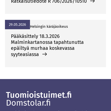
Ratkaisutiedote R 706/2026/10510
29.05.2026
Hel­sin­gin kä­rä­jä­oi­keus
Pääkäsittely 18.3.2026
Malminkartanossa tapahtunutta
epäiltyä murhaa koskevassa
syyteasiassa