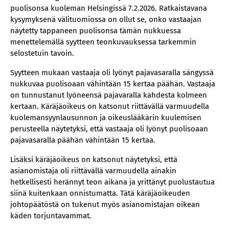
puolisonsa kuoleman Helsingissä 7.2.2026. Ratkaistavana
kysymyksenä välituomiossa on ollut se, onko vastaajan
näytetty tappaneen puolisonsa tämän nukkuessa
menettelemällä syytteen teonkuvauksessa tarkemmin
selostetuin tavoin.
Syytteen mukaan vastaaja oli lyönyt pajavasaralla sängyssä
nukkuvaa puolisoaan vähintään 15 kertaa päähän. Vastaaja
on tunnustanut lyöneensä pajavaralla kahdesta kolmeen
kertaan. Käräjäoikeus on katsonut riittävällä varmuudella
kuolemansyynlausunnon ja oikeuslääkärin kuulemisen
perusteella näytetyksi, että vastaaja oli lyönyt puolisoaan
pajavasaralla päähän vähintään 15 kertaa.
Lisäksi käräjäoikeus on katsonut näytetyksi, että
asianomistaja oli riittävällä varmuudella ainakin
hetkellisesti herännyt teon aikana ja yrittänyt puolustautua
siinä kuitenkaan onnistumatta. Tätä käräjäoikeuden
johtopäätöstä on tukenut myös asianomistajan oikean
käden torjuntavammat.