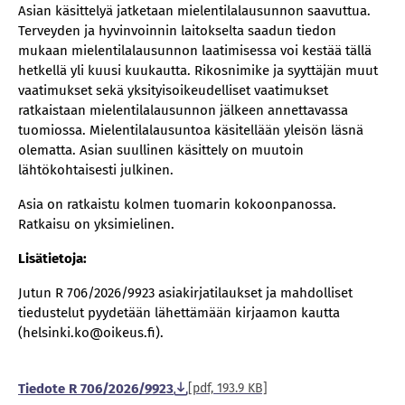
Asian käsittelyä jatketaan mielentilalausunnon saavuttua.
Terveyden ja hyvinvoinnin laitokselta saadun tiedon
mukaan mielentilalausunnon laatimisessa voi kestää tällä
hetkellä yli kuusi kuukautta. Rikosnimike ja syyttäjän muut
vaatimukset sekä yksityisoikeudelliset vaatimukset
ratkaistaan mielentilalausunnon jälkeen annettavassa
tuomiossa. Mielentilalausuntoa käsitellään yleisön läsnä
olematta. Asian suullinen käsittely on muutoin
lähtökohtaisesti julkinen.
Asia on ratkaistu kolmen tuomarin kokoonpanossa.
Ratkaisu on yksimielinen.
Lisätietoja:
Jutun R 706/2026/9923 asiakirjatilaukset ja mahdolliset
tiedustelut pyydetään lähettämään kirjaamon kautta
(helsinki.ko@oikeus.fi).
Tiedote R 706/2026/9923
[pdf, 193.9 KB]