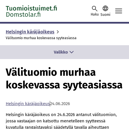
Siirry sisältöön
Haku
Suomi
Helsingin käräjäoikeus
Välituomio murhaa koskevassa syyteasiassa
Valikko
Välituomio murhaa
koskevassa syyteasiassa
Hel­sin­gin kä­rä­jä­oi­keus
24.06.2026
Helsingin käräjäoikeus on 24.6.2026 antanut välituomion,
jossa vastaajan on katsottu menetelleen syytteessä
kuvatulla rangaistavaksi säädetyllä tavalla aiheuttaen