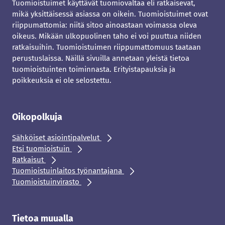
Tuomioistuimet käyttävät tuomiovaltaa eli ratkaisevat,
mikä yksittäisessä asiassa on oikein. Tuomioistuimet ovat
riippumattomia: niitä sitoo ainoastaan voimassa oleva
oikeus. Mikään ulkopuolinen taho ei voi puuttua niiden
ratkaisuihin. Tuomioistuimen riippumattomuus taataan
perustuslaissa. Näillä sivuilla annetaan yleistä tietoa
tuomioistuinten toiminnasta. Erityistapauksia ja
poikkeuksia ei ole selostettu.
Oikopolkuja
Sähköiset asiointipalvelut
Etsi tuomioistuin
Ratkaisut
Tuomioistuinlaitos työnantajana
Tuomioistuinvirasto
Tietoa muualla