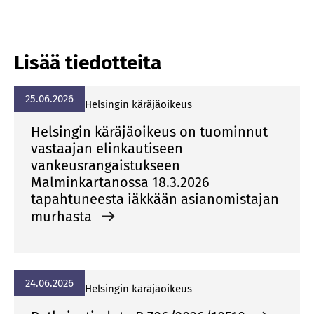
Lisää tiedotteita
25.06.2026
Hel­sin­gin kä­rä­jä­oi­keus
Helsingin käräjäoikeus on tuominnut
vastaajan elinkautiseen
vankeusrangaistukseen
Malminkartanossa 18.3.2026
tapahtuneesta iäkkään asianomistajan
murhasta
24.06.2026
Hel­sin­gin kä­rä­jä­oi­keus