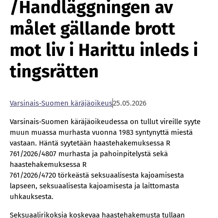
/Handläggningen av
målet gällande brott
mot liv i Harittu inleds i
tingsrätten
Var­si­nais-Suo­men kä­rä­jä­oi­keus
25.05.2026
Varsinais-Suomen käräjäoikeudessa on tullut vireille syyte
muun muassa murhasta vuonna 1983 syntynyttä miestä
vastaan. Häntä syytetään haastehakemuksessa R
761/2026/4807 murhasta ja pahoinpitelystä sekä
haastehakemuksessa R
761/2026/4720 törkeästä seksuaalisesta kajoamisesta
lapseen, seksuaalisesta kajoamisesta ja laittomasta
uhkauksesta.
Seksuaalirikoksia koskevaa haastehakemusta tullaan