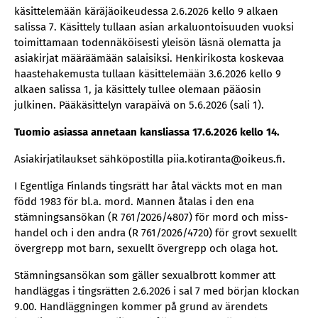
käsittelemään käräjäoikeudessa 2.6.2026 kello 9 alkaen
salissa 7. Käsittely tullaan asian arkaluontoisuuden vuoksi
toimittamaan todennäköisesti yleisön läsnä olematta ja
asiakirjat määräämään salaisiksi. Henkirikosta koskevaa
haastehakemusta tullaan käsittelemään 3.6.2026 kello 9
alkaen salissa 1, ja käsittely tullee olemaan pääosin
julkinen. Pääkäsittelyn varapäivä on 5.6.2026 (sali 1).
Tuomio asiassa annetaan kansliassa 17.6.2026 kello 14.
Asiakirjatilaukset sähköpostilla piia.kotiranta@oikeus.fi.
I Egentliga Finlands tingsrätt har åtal väckts mot en man
född 1983 för bl.a. mord. Mannen åtalas i den ena
stämningsansökan (R 761/2026/4807) för mord och miss-
handel och i den andra (R 761/2026/4720) för grovt sexuellt
övergrepp mot barn, sexuellt övergrepp och olaga hot.
Stämningsansökan som gäller sexualbrott kommer att
handläggas i tingsrätten 2.6.2026 i sal 7 med början klockan
9.00. Handläggningen kommer på grund av ärendets