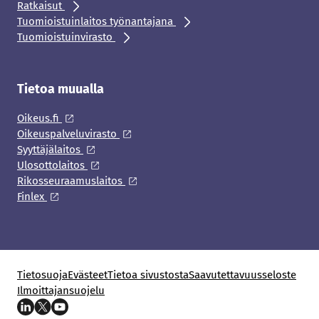
Ratkaisut
Tuomioistuinlaitos työnantajana
Tuomioistuinvirasto
Tietoa muualla
Oikeus.fi
Oikeuspalveluvirasto
Syyttäjälaitos
Ulosottolaitos
Rikosseuraamuslaitos
Finlex
Tietosuoja
Evästeet
Tietoa sivustosta
Saavutettavuusseloste
Ilmoittajansuojelu