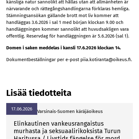
känsliga natur sannolikt att hållas utan att allmänheten är
närvarande och rättegångshandlingarna förklaras hemliga.
Stämningsansökan gällande brott mot liv kommer att
handläggas 3.6.2026 i sal 1 med början klockan 9.00 och
handläggningen kommer sannolikt att huvudsakligen vara
offentlig. Reservdag för handläggningen är 5.6.2026 (sal 1).
Domen i saken meddelas i kansli 17.6.2026 klockan 14.
Dokumentbeställningar per e-post piia.kotiranta@oikeus.fi.
Lisää tiedotteita
17.06.2026
Var­si­nais-Suo­men kä­rä­jä­oi­keus
Elinkautinen vankeusrangaistus
murhasta ja seksuaalirikoksista Turun
Haritussa / Livstids fängelse för mord