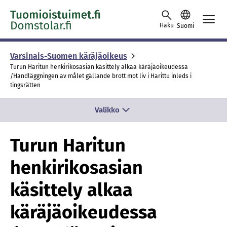
Skip to content -saavutettavuusohje
Haku
Suomi
Varsinais-Suomen käräjäoikeus
Turun Haritun henkirikosasian käsittely alkaa käräjäoikeudessa
/Handläggningen av målet gällande brott mot liv i Harittu inleds i
tingsrätten
Valikko
Turun Haritun
henkirikosasian
käsittely alkaa
käräjäoikeudessa