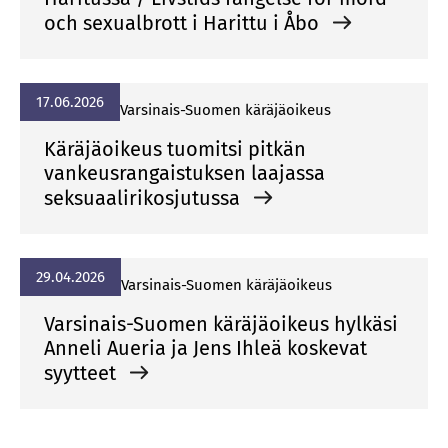
och sexualbrott i Harittu i Åbo
17.06.2026
Var­si­nais-Suo­men kä­rä­jä­oi­keus
Käräjäoikeus tuomitsi pitkän
vankeusrangaistuksen laajassa
seksuaalirikosjutussa
29.04.2026
Var­si­nais-Suo­men kä­rä­jä­oi­keus
Varsinais-Suomen käräjäoikeus hylkäsi
Anneli Aueria ja Jens Ihleä koskevat
syytteet