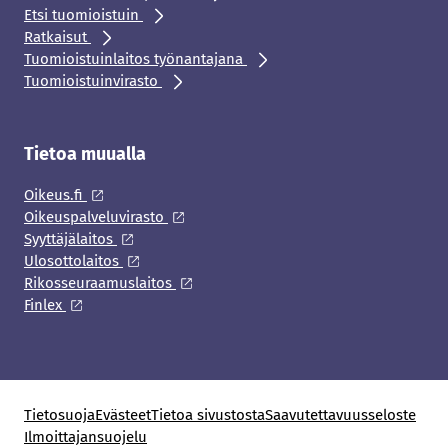
Etsi tuomioistuin
Ratkaisut
Tuomioistuinlaitos työnantajana
Tuomioistuinvirasto
Tietoa muualla
Oikeus.fi
Oikeuspalveluvirasto
Syyttäjälaitos
Ulosottolaitos
Rikosseuraamuslaitos
Finlex
Tietosuoja
Evästeet
Tietoa sivustosta
Saavutettavuusseloste
Ilmoittajansuojelu