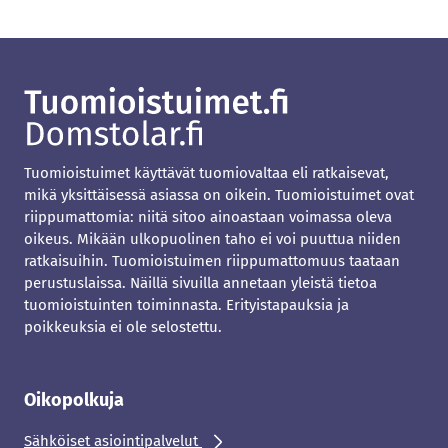
Tuomioistuimet käyttävät tuomiovaltaa eli ratkaisevat,
mikä yksittäisessä asiassa on oikein. Tuomioistuimet ovat
riippumattomia: niitä sitoo ainoastaan voimassa oleva
oikeus. Mikään ulkopuolinen taho ei voi puuttua niiden
ratkaisuihin. Tuomioistuimen riippumattomuus taataan
perustuslaissa. Näillä sivuilla annetaan yleistä tietoa
tuomioistuinten toiminnasta. Erityistapauksia ja
poikkeuksia ei ole selostettu.
Oikopolkuja
Sähköiset asiointipalvelut