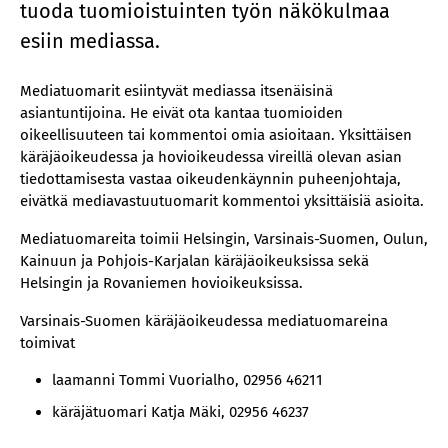
tuoda tuomioistuinten työn näkökulmaa
esiin mediassa.
Mediatuomarit esiintyvät mediassa itsenäisinä
asiantuntijoina. He eivät ota kantaa tuomioiden
oikeellisuuteen tai kommentoi omia asioitaan. Yksittäisen
käräjäoikeudessa ja hovioikeudessa vireillä olevan asian
tiedottamisesta vastaa oikeudenkäynnin puheenjohtaja,
eivätkä mediavastuutuomarit kommentoi yksittäisiä asioita.
Mediatuomareita toimii Helsingin, Varsinais-Suomen, Oulun,
Kainuun ja Pohjois-Karjalan käräjäoikeuksissa sekä
Helsingin ja Rovaniemen hovioikeuksissa.
Varsinais-Suomen käräjäoikeudessa mediatuomareina
toimivat
laamanni Tommi Vuorialho, 02956 46211
käräjätuomari Katja Mäki, 02956 46237