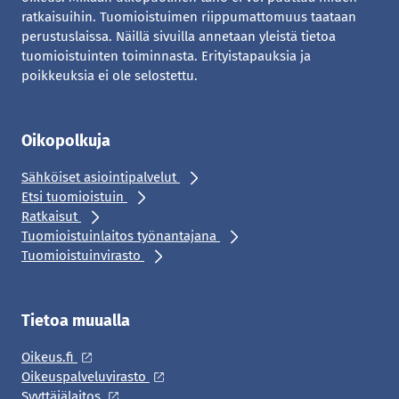
ratkaisuihin. Tuomioistuimen riippumattomuus taataan
perustuslaissa. Näillä sivuilla annetaan yleistä tietoa
tuomioistuinten toiminnasta. Erityistapauksia ja
poikkeuksia ei ole selostettu.
Oikopolkuja
Sähköiset asiointipalvelut
Etsi tuomioistuin
Ratkaisut
Tuomioistuinlaitos työnantajana
Tuomioistuinvirasto
Tietoa muualla
Oikeus.fi
Oikeuspalveluvirasto
Syyttäjälaitos