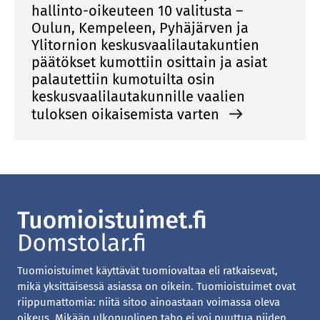
hallinto-oikeuteen 10 valitusta –
Oulun, Kempeleen, Pyhäjärven ja
Ylitornion keskusvaalilautakuntien
päätökset kumottiin osittain ja asiat
palautettiin kumotuilta osin
keskusvaalilautakunnille vaalien
tuloksen oikaisemista varten
Tuomioistuimet käyttävät tuomiovaltaa eli ratkaisevat,
mikä yksittäisessä asiassa on oikein. Tuomioistuimet ovat
riippumattomia: niitä sitoo ainoastaan voimassa oleva
oikeus. Mikään ulkopuolinen taho ei voi puuttua niiden