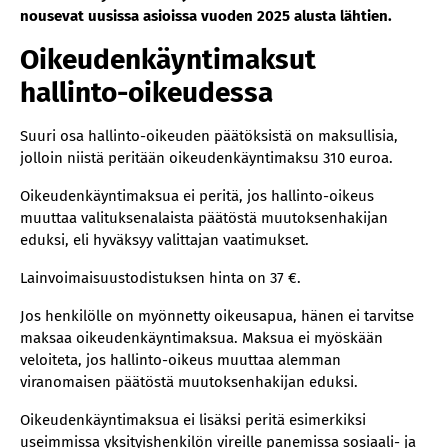
nousevat uusissa asioissa vuoden 2025 alusta lähtien.
Oikeudenkäyntimaksut
hallinto-oikeudessa
Suuri osa hallinto-oikeuden päätöksistä on maksullisia,
jolloin niistä peritään oikeudenkäyntimaksu 310 euroa.
Oikeudenkäyntimaksua ei peritä, jos hallinto-oikeus
muuttaa valituksenalaista päätöstä muutoksenhakijan
eduksi, eli hyväksyy valittajan vaatimukset.
Lainvoimaisuustodistuksen hinta on 37 €.
Jos henkilölle on myönnetty oikeusapua, hänen ei tarvitse
maksaa oikeudenkäyntimaksua. Maksua ei myöskään
veloiteta, jos hallinto-oikeus muuttaa alemman
viranomaisen päätöstä muutoksenhakijan eduksi.
Oikeudenkäyntimaksua ei lisäksi peritä esimerkiksi
useimmissa yksityishenkilön vireille panemissa sosiaali- ja