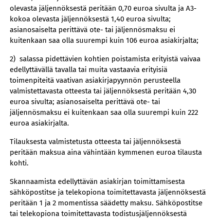
olevasta jäljennöksestä peritään 0,70 euroa sivulta ja A3-
kokoa olevasta jäljennöksestä 1,40 euroa sivulta;
asianosaiselta perittävä ote- tai jäljennösmaksu ei
kuitenkaan saa olla suurempi kuin 106 euroa asiakirjalta;
2) salassa pidettävien kohtien poistamista erityistä vaivaa
edellyttävällä tavalla tai muita vastaavia erityisiä
toimenpiteitä vaativan asiakirjapyynnön perusteella
valmistettavasta otteesta tai jäljennöksestä peritään 4,30
euroa sivulta; asianosaiselta perittävä ote- tai
jäljennösmaksu ei kuitenkaan saa olla suurempi kuin 222
euroa asiakirjalta.
Tilauksesta valmistetusta otteesta tai jäljennöksestä
peritään maksua aina vähintään kymmenen euroa tilausta
kohti.
Skannaamista edellyttävän asiakirjan toimittamisesta
sähköpostitse ja telekopiona toimitettavasta jäljennöksestä
peritään 1 ja 2 momentissa säädetty maksu. Sähköpostitse
tai telekopiona toimitettavasta todistusjäljennöksestä