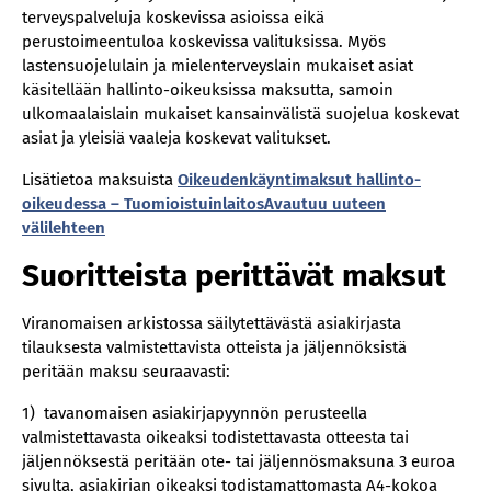
terveyspalveluja koskevissa asioissa eikä
perustoimeentuloa koskevissa valituksissa. Myös
lastensuojelulain ja mielenterveyslain mukaiset asiat
käsitellään hallinto-oikeuksissa maksutta, samoin
ulkomaalaislain mukaiset kansainvälistä suojelua koskevat
asiat ja yleisiä vaaleja koskevat valitukset.
Lisätietoa maksuista
Oikeudenkäyntimaksut hallinto-
oikeudessa – TuomioistuinlaitosAvautuu uuteen
välilehteen
Suoritteista perittävät maksut
Viranomaisen arkistossa säilytettävästä asiakirjasta
tilauksesta valmistettavista otteista ja jäljennöksistä
peritään maksu seuraavasti:
1) tavanomaisen asiakirjapyynnön perusteella
valmistettavasta oikeaksi todistettavasta otteesta tai
jäljennöksestä peritään ote- tai jäljennösmaksuna 3 euroa
sivulta, asiakirjan oikeaksi todistamattomasta A4-kokoa